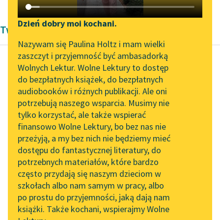
Katalog DAISY
Zgłoś brak utworu
Podkasty o książkach
Dzień dobry moi kochani.
Twórczość Bronisławy Ostrowskiej
Aktualności
Narzędzia
Nazywam się Paulina Holtz i mam wielki
zaszczyt i przyjemność być ambasadorką
„Prokurator Alicja Horn”
Mapa Wolnych Lektur
Wolnych Lektur. Wolne Lektury to dostęp
do słuchania
do bezpłatnych książek, do bezpłatnych
Bronisława Ostrowska
Leśmianator
audiobooków i różnych publikacji. Ale oni
Bohaterski miś
Byliśmy częścią AI Impact
potrzebują naszego wsparcia. Musimy nie
Przewodnik dla piszących i
Lab
tylko korzystać, ale także wspierać
czytających
Czuję jeszcze, jak
finansowo Wolne Lektury, bo bez nas nie
Zapraszamy na spotkanie
przebierają, skubią i
przeżyją, a my bez nich nie będziemy mieć
online z tłumaczkami
szczypią bez końca
dostępu do fantastycznej literatury, do
literatury skandynawskiej
API
oddzielne części mojej
potrzebnych materiałów, które bardzo
rodzącej się postaci...
Spotkanie z Katarzyną
OAI-PMH
często przydają się naszym dzieciom w
Tunkiel w Oslo
szkołach albo nam samym w pracy, albo
Widget Wolnych Lektur
Czytaj więcej
po prostu do przyjemności, jaką dają nam
102. lata temu zmarł
książki. Także kochani, wspierajmy Wolne
Przypisy
Joseph Conrad