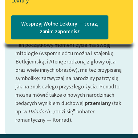
Lektury.
Katalog
Blog
Katalog w formacie PDF
Wesprzyj Wolne Lektury — teraz,
Lektury szkolne i klasyka
zanim zapomnisz
Motyw: Narodziny
literatury do słuchania dla
Ten początkowy moment życia ma swoją
uczennic i uczniów z
niepełnosprawnościami
mitologię (wspomnieć tu można i stajenkę
Betlejemską, i Atenę zrodzoną z głowy ojca
E-kolekcja lektur
oraz wiele innych obrazów), ma też przypisaną
szkolnych i literatury do
symbolikę: zazwyczaj na narodziny patrzy się
słuchania dla uczennic i
jak na znak całego przyszłego życia. Ponadto
uczniów z
można mówić także o nowych narodzinach
niepełnosprawnościami
będących wynikiem duchowej
przemiany
(tak
Feministyczne inspiracje.
np. w
Dziadach
,,rodzi się" bohater
Popularyzacja
romantyczny — Konrad).
skandynawskiej literatury
feministycznej