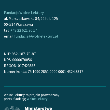
Ręce pełne poezji
Kolekcje edukacyjne
Fundacja Wolne Lektury
twórców przechodzących
ul. Marszałkowska 84/92 lok. 125
do domeny publicznej,
00-514 Warszawa
lektur szkolnych oraz
tel.
+48 22 621 30 17
Starego Testamentu
email
fundacja@wolnelektury.pl
Odkurzamy bohaterów
NIP: 952-187-70-87
Szkoła Poezji Wolnych
KRS: 0000070056
Lektur
REGON: 017423865
O nas
Numer konta: 75 1090 2851 0000 0001 4324 3317
Kontakt
O projekcie
Wolne Lektury to projekt prowadzony
przez fundację
Wolne Lektury
.
Zespół