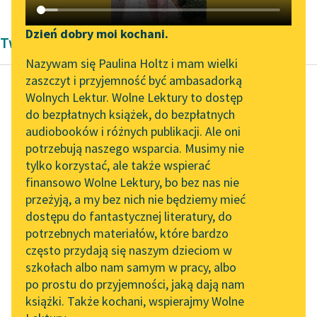
Katalog DAISY
Zgłoś brak utworu
Podkasty o książkach
Dzień dobry moi kochani.
Twórczość Augusta Bielowskiego
Aktualności
Narzędzia
Nazywam się Paulina Holtz i mam wielki
zaszczyt i przyjemność być ambasadorką
„Prokurator Alicja Horn”
Mapa Wolnych Lektur
Wolnych Lektur. Wolne Lektury to dostęp
do słuchania
do bezpłatnych książek, do bezpłatnych
August Bielowski
Leśmianator
audiobooków i różnych publikacji. Ale oni
Za Niemen hen
Byliśmy częścią AI Impact
potrzebują naszego wsparcia. Musimy nie
Przewodnik dla piszących i
precz
Lab
tylko korzystać, ale także wspierać
czytających
finansowo Wolne Lektury, bo bez nas nie
Zapraszamy na spotkanie
Dziewczyno stój, stój,
przeżyją, a my bez nich nie będziemy mieć
online z tłumaczkami
Twe słowa jak brzytwy,
dostępu do fantastycznej literatury, do
literatury skandynawskiej
API
Ja z pola, ja z bitwy
potrzebnych materiałów, które bardzo
Powrócę, jam...
Spotkanie z Katarzyną
OAI-PMH
często przydają się naszym dzieciom w
Tunkiel w Oslo
szkołach albo nam samym w pracy, albo
Widget Wolnych Lektur
Czytaj więcej
po prostu do przyjemności, jaką dają nam
102. lata temu zmarł
książki. Także kochani, wspierajmy Wolne
Przypisy
Joseph Conrad