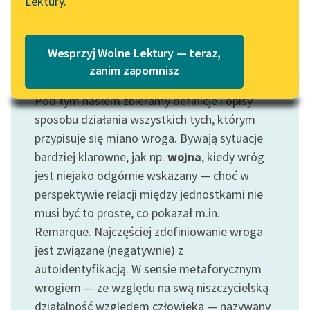
Lektury.
Katalog
Blog
Katalog w formacie PDF
Wesprzyj Wolne Lektury — teraz,
Lektury szkolne i klasyka
zanim zapomnisz
Motyw: Wróg
literatury do słuchania dla
Pod tym hasłem zbieramy definicje i opisy
uczennic i uczniów z
niepełnosprawnościami
sposobu działania wszystkich tych, którym
przypisuje się miano wroga. Bywają sytuacje
E-kolekcja lektur
bardziej klarowne, jak np.
wojna
, kiedy wróg
szkolnych i literatury do
jest niejako odgórnie wskazany — choć w
słuchania dla uczennic i
perspektywie relacji między jednostkami nie
uczniów z
musi być to proste, co pokazał m.in.
niepełnosprawnościami
Remarque. Najczęściej zdefiniowanie wroga
Feministyczne inspiracje.
jest związane (negatywnie) z
Popularyzacja
autoidentyfikacją. W sensie metaforycznym
skandynawskiej literatury
wrogiem — ze względu na swą niszczycielską
feministycznej
działalność względem człowieka — nazywany