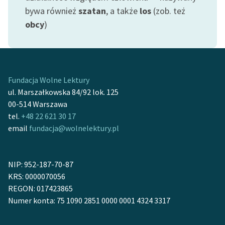
Ręce pełne poezji
bywa również
szatan
, a także
los
(zob. też
obcy
)
Kolekcje edukacyjne
twórców przechodzących
do domeny publicznej,
lektur szkolnych oraz
Starego Testamentu
Fundacja Wolne Lektury
ul. Marszałkowska 84/92 lok. 125
Odkurzamy bohaterów
00-514 Warszawa
Szkoła Poezji Wolnych
tel.
+48 22 621 30 17
Lektur
email
fundacja@wolnelektury.pl
O nas
NIP: 952-187-70-87
Kontakt
KRS: 0000070056
REGON: 017423865
O projekcie
Numer konta: 75 1090 2851 0000 0001 4324 3317
Zespół