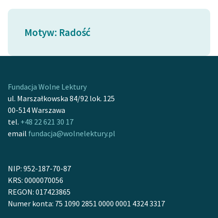
Ręce pełne poezji
Kolekcje edukacyjne
Motyw: Radość
twórców przechodzących
do domeny publicznej,
lektur szkolnych oraz
Starego Testamentu
Fundacja Wolne Lektury
Odkurzamy bohaterów
ul. Marszałkowska 84/92 lok. 125
00-514 Warszawa
Szkoła Poezji Wolnych
tel.
+48 22 621 30 17
Lektur
email
fundacja@wolnelektury.pl
O nas
Kontakt
NIP: 952-187-70-87
KRS: 0000070056
O projekcie
REGON: 017423865
Zespół
Numer konta: 75 1090 2851 0000 0001 4324 3317