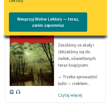
Lektury.
Katalog
Czytaj więcej
Blog
Katalog w formacie PDF
Wesprzyj Wolne Lektury — teraz,
Lektury szkolne i klasyka
zanim zapomnisz
Arthur Conan Doyle
literatury do słuchania dla
Pies Baskerville'ów
uczennic i uczniów z
niepełnosprawnościami
Zeszliśmy ze skały i
zbliżaliśmy się do
E-kolekcja lektur
zwłok, oświetlonych
szkolnych i literatury do
słuchania dla uczennic i
teraz księżycem.
uczniów z
niepełnosprawnościami
— Trzeba sprowadzić
ludzi — rzekłem...
Feministyczne inspiracje.
Popularyzacja
Czytaj więcej
skandynawskiej literatury
feministycznej