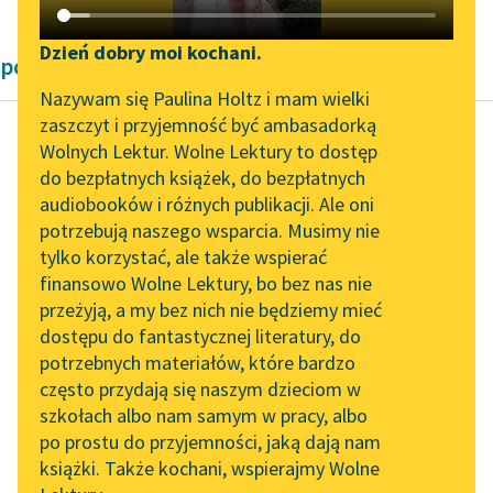
Katalog DAISY
Zgłoś brak utworu
Podkasty o książkach
Dzień dobry moi kochani.
powieści kryminalne Arthura Conan Doyle'a
Aktualności
Narzędzia
Nazywam się Paulina Holtz i mam wielki
zaszczyt i przyjemność być ambasadorką
„Prokurator Alicja Horn”
Mapa Wolnych Lektur
Wolnych Lektur. Wolne Lektury to dostęp
do słuchania
do bezpłatnych książek, do bezpłatnych
Arthur Conan Doyle
Leśmianator
audiobooków i różnych publikacji. Ale oni
Dolina trwogi
Byliśmy częścią AI Impact
potrzebują naszego wsparcia. Musimy nie
Przewodnik dla piszących i
Lab
tylko korzystać, ale także wspierać
czytających
Twarz mu się
finansowo Wolne Lektury, bo bez nas nie
Zapraszamy na spotkanie
rozpromieniła; zacierał
przeżyją, a my bez nich nie będziemy mieć
online z tłumaczkami
kościste ręce,
dostępu do fantastycznej literatury, do
literatury skandynawskiej
API
słuchając skąpych, lecz
potrzebnych materiałów, które bardzo
znamiennych
Spotkanie z Katarzyną
OAI-PMH
często przydają się naszym dzieciom w
szczegółów.
Tunkiel w Oslo
szkołach albo nam samym w pracy, albo
Widget Wolnych Lektur
Zapomnieliśmy o
po prostu do przyjemności, jaką dają nam
102. lata temu zmarł
szeregu...
książki. Także kochani, wspierajmy Wolne
Przypisy
Joseph Conrad