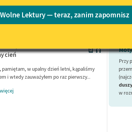
Katalog
 Wolne Lektury — teraz, zanim zapomnisz
yle'a
Katalog w for
Lektury szkolne i klasyka
literatury do słuchania dla
uczennic i uczniów z
niepełnosprawnościami
Conan Doyle
E-kolekcja lektur szkolnych i
Moty
literatury do słuchania dla
y cień
uczennic i uczniów z
Przy 
niepełnosprawnościami
, pamiętam, w upalny dzień letni, kąpaliśmy
przem
Feministyczne inspiracje.
zem i wtedy zauważyłem po raz pierwszy...
(najc
Popularyzacja skandynawskiej
dusz
literatury feministycznej
 więcej
w roz
Ręce pełne poezji
Kolekcje edukacyjne twórców
przechodzących do domeny
publicznej, lektur szkolnych
oraz Starego Testamentu