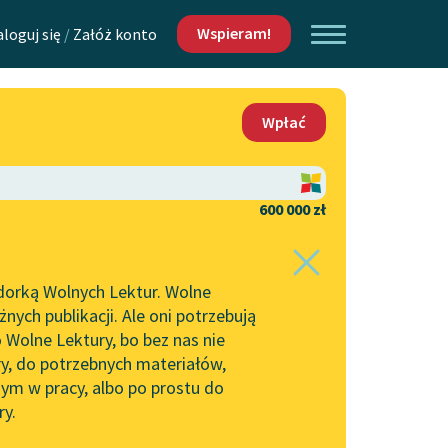
Wspieram!
aloguj się
/
Załóż konto
O nas
Wpłać
Lektur
Kontakt
O projekcie
600 000 zł
 piszących i
Zespół
dorką Wolnych Lektur. Wolne
Zasady wykorzystania
ych publikacji. Ale oni potrzebują
Wolnych Lektur
 Wolne Lektury, bo bez nas nie
Logotypy
ry, do potrzebnych materiałów,
ym w pracy, albo po prostu do
h Lektur
Materiały promocyjne
ry.
Polityka prywatności