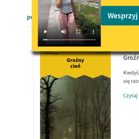
Podkasty o książkach
Wesprzyj
powieści kryminalne Arthura Conan Do
Arthur 
Groźn
Kiedyś
się ra
Czytaj