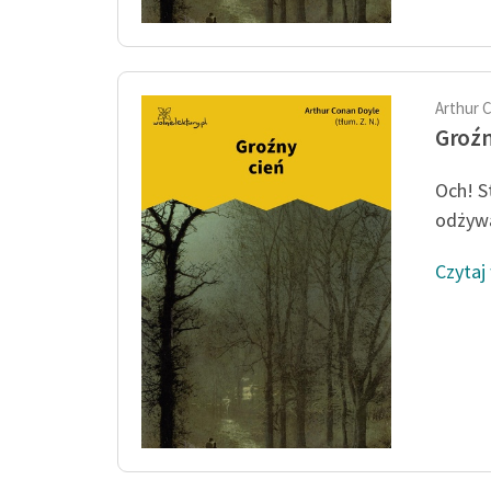
Arthur 
Groźn
Och! S
odżywa
Czytaj