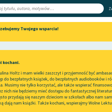
Z
rzebujemy Twojego wsparcia!
Aktualności
Narzędzia
e Lektury
„Prokurator Alicja Horn” do
Mapa Wolnych 
słuchania
irmami
Leśmianator
Byliśmy częścią AI Impact Lab
ewsletter
Przewodnik dla
i kochani.
Zapraszamy na spotkanie
czytających
online z tłumaczkami
lina Holtz i mam wielki zaszczyt i przyjemność być ambasa
literatury skandynawskiej
p do bezpłatnych książek, do bezpłatnych audiobooków i różn
API
Spotkanie z Katarzyną Tunkiel
. Musimy nie tylko korzystać, ale także wspierać finansowo
ce redakcyjne
w Oslo
OAI-PMH
ez nich nie będziemy mieć dostępu do fantastycznej literatu
ęsto przydają się naszym dzieciom w szkołach albo nam sam
102. lata temu zmarł Joseph
Widget Wolnyc
Conrad
ką dają nam książki. Także kochani, wspierajmy Wolne Lektu
oru
e
✖
powieść kryminalna
✖
Przypisy
Blog