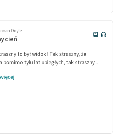
Odkurzamy bohaterów
Szkoła Poezji Wolnych Lektur
Conan Doyle
y cień
traszny to był widok! Tak straszny, że
 pomimo tylu lat ubiegłych, tak straszny...
 więcej