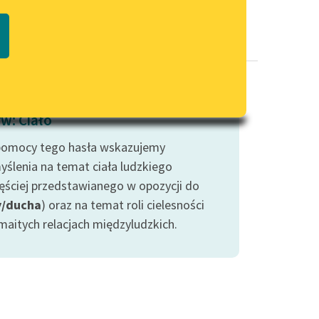
Regulamin biblioteki
macie PDF
Dane fundacji i sprawozdania
finansowe
Regulamin darowizn
Informacja o treściach
w: Ciało
wrażliwych
pomocy tego hasła wskazujemy
Deklaracja dostępności
yślenia na temat ciała ludzkiego
zęściej przedstawianego w opozycji do
y/ducha
) oraz na temat roli cielesności
maitych relacjach międzyludzkich.