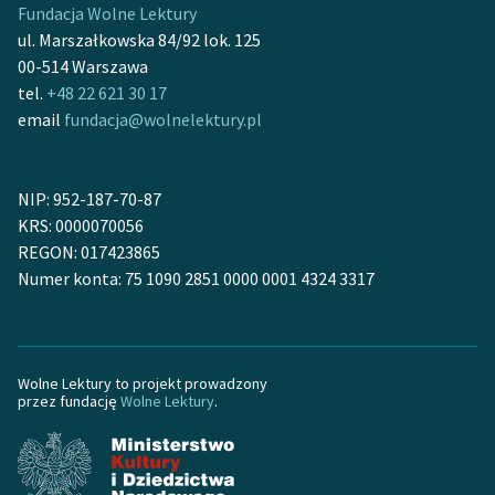
Fundacja Wolne Lektury
feministycznej
ul. Marszałkowska 84/92 lok. 125
Ręce pełne poezji
00-514 Warszawa
tel.
+48 22 621 30 17
Kolekcje edukacyjne
email
fundacja@wolnelektury.pl
twórców przechodzących
do domeny publicznej,
lektur szkolnych oraz
NIP: 952-187-70-87
Starego Testamentu
KRS: 0000070056
REGON: 017423865
Odkurzamy bohaterów
Numer konta: 75 1090 2851 0000 0001 4324 3317
Szkoła Poezji Wolnych
Lektur
O nas
Wolne Lektury to projekt prowadzony
przez fundację
Wolne Lektury
.
Kontakt
O projekcie