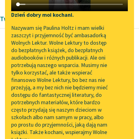
Katalog DAISY
Zgłoś brak utworu
Podkasty o książkach
Dzień dobry moi kochani.
Twórczość Antoniny Domańskiej
Aktualności
Narzędzia
Nazywam się Paulina Holtz i mam wielki
zaszczyt i przyjemność być ambasadorką
Spotkanie z Katarzyną
Mapa Wolnych Lektur
Wolnych Lektur. Wolne Lektury to dostęp
Tunkiel w Oslo
do bezpłatnych książek, do bezpłatnych
Antonina Domańska
Leśmianator
audiobooków i różnych publikacji. Ale oni
Historia żółtej
Wolne Lektury na 32.
potrzebują naszego wsparcia. Musimy nie
Przewodnik dla piszących i
ciżemki
Pol’and’Rock Festivalu
tylko korzystać, ale także wspierać
czytających
finansowo Wolne Lektury, bo bez nas nie
„Kochanek Lady
— Jak Boga kocham,
przeżyją, a my bez nich nie będziemy mieć
Chatterley” do słuchania
puszczę was zdrowo!
dostępu do fantastycznej literatury, do
na Wolnych Lekturach
API
potrzebnych materiałów, które bardzo
— Ty Boga kochasz? —
Nowy audiobook –
OAI-PMH
często przydają się naszym dzieciom w
wrzasnął Wawrzuś,
„Marzenie o Oriencie”
szkołach albo nam samym w pracy, albo
Widget Wolnych Lektur
schylając się do
Sophie Elkan
po prostu do przyjemności, jaką dają nam
szpary...
książki. Także kochani, wspierajmy Wolne
Przypisy
Kolekcja Nadwyraz.com x