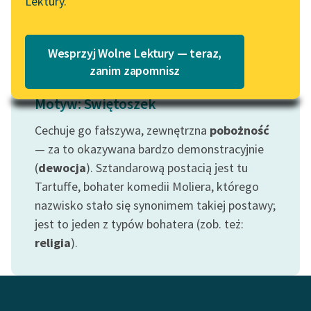
Lektury.
Wolne Lektury – idealna na
Czytaj więcej
Katalog
lato
Katalog w formacie PDF
Blog
Wesprzyj Wolne Lektury — teraz,
zanim zapomnisz
Motyw: Świętoszek
Lektury szkolne i klasyka
literatury do słuchania dla
Cechuje go fałszywa, zewnętrzna
pobożność
uczennic i uczniów z
— za to okazywana bardzo demonstracyjnie
niepełnosprawnościami
(
dewocja
). Sztandarową postacią jest tu
E-kolekcja lektur
Tartuffe, bohater komedii Moliera, którego
szkolnych i literatury do
nazwisko stało się synonimem takiej postawy;
słuchania dla uczennic i
jest to jeden z typów bohatera (zob. też:
uczniów z
religia
).
niepełnosprawnościami
Feministyczne inspiracje.
Popularyzacja
skandynawskiej literatury