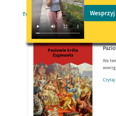
Podkasty o książkach
Wesprzyj
Twórczość Antoniny Domańskiej
Antonin
Pazio
Ale ten
wierzg
Czytaj