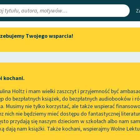
Z
rzebujemy Twojego wsparcia!
Aktualności
Narzędzia
e Lektury
„Prokurator Alicja Horn” do
Mapa Wolnych 
słuchania
irmami
Leśmianator
Byliśmy częścią AI Impact Lab
ewsletter
Przewodnik dla
i kochani.
Zapraszamy na spotkanie
czytających
online z tłumaczkami
lina Holtz i mam wielki zaszczyt i przyjemność być ambasa
literatury skandynawskiej
p do bezpłatnych książek, do bezpłatnych audiobooków i różn
API
Spotkanie z Katarzyną Tunkiel
. Musimy nie tylko korzystać, ale także wspierać finansowo
ce redakcyjne
w Oslo
OAI-PMH
ez nich nie będziemy mieć dostępu do fantastycznej literatu
ęsto przydają się naszym dzieciom w szkołach albo nam sam
102. lata temu zmarł Joseph
Widget Wolnyc
Conrad
ką dają nam książki. Także kochani, wspierajmy Wolne Lektu
oru
Antonina Domańska
✖
Przypisy
Blog