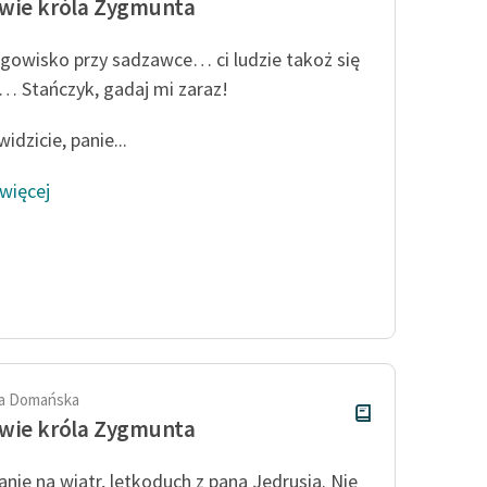
wie króla Zygmunta
gowisko przy sadzawce… ci ludzie takoż się
… Stańczyk, gadaj mi zaraz!
idzicie, panie...
 więcej
a Domańska
wie króla Zygmunta
nie na wiatr, letkoduch z pana Jędrusia. Nie