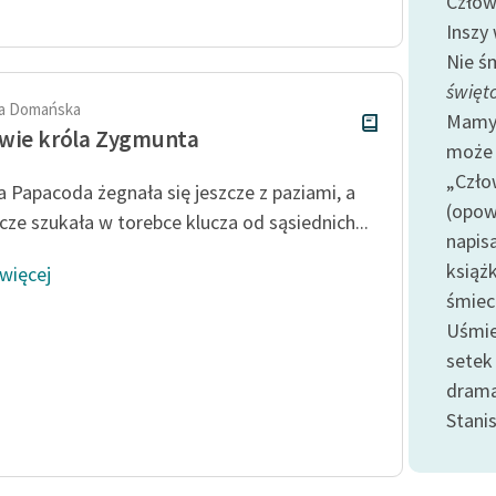
Człow
Odkurzamy bohaterów
Inszy
Szkoła Poezji Wolnych Lektur
Nie śm
święt
a Domańska
Mamy 
wie króla Zygmunta
może 
„Czło
a Papacoda żegnała się jeszcze z paziami, a
(opow
cze szukała w torebce klucza od sąsiednich...
napisa
książk
 więcej
śmiec
Uśmie
setek 
drama
Stani