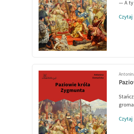
— A ty
Czytaj
Antonin
Pazio
Stańcz
gromad
Czytaj