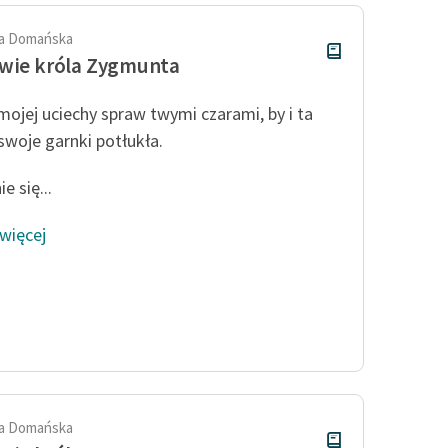
a Domańska
wie króla Zygmunta
mojej uciechy spraw twymi czarami, by i ta
swoje garnki potłukła.
e się...
 więcej
a Domańska