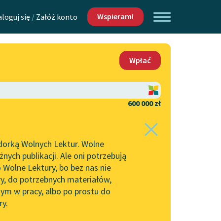
Wspieram!
aloguj się
/
Załóż konto
O nas
Wpłać
Lektur
Kontakt
O projekcie
600 000 zł
 piszących i
Zespół
dorką Wolnych Lektur. Wolne
Zasady wykorzystania
ych publikacji. Ale oni potrzebują
Wolnych Lektur
 Wolne Lektury, bo bez nas nie
Logotypy
ry, do potrzebnych materiałów,
ym w pracy, albo po prostu do
h Lektur
Materiały promocyjne
ry.
Polityka prywatności