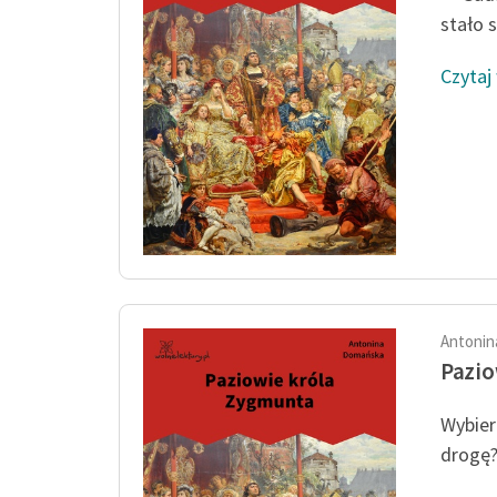
stało s
Czytaj
Antonin
Pazio
Wybier
drogę