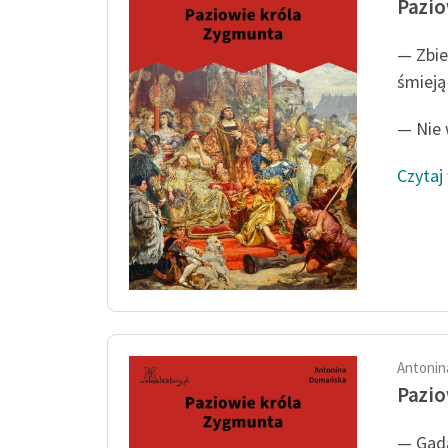
Pazio
— Zbie
śmieją
— Nie w
Czytaj
Antonin
Pazio
— Gada