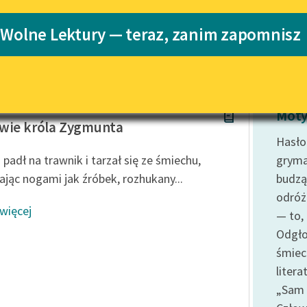
Katalog
 Wolne Lektury — teraz, zanim zapomnisz
Katalog w for
Lektury szkolne i klasyka
literatury do słuchania dla
uczennic i uczniów z
niepełnosprawnościami
a Domańska
E-kolekcja lektur szkolnych i
Moty
literatury do słuchania dla
wie króla Zygmunta
uczennic i uczniów z
Hasło
niepełnosprawnościami
 padł na trawnik i tarzał się ze śmiechu,
gryma
Feministyczne inspiracje.
ając nogami jak źróbek, rozhukany...
budząc
Popularyzacja skandynawskiej
odróżn
literatury feministycznej
 więcej
— to,
Ręce pełne poezji
Odgło
śmiec
Kolekcje edukacyjne twórców
przechodzących do domeny
litera
publicznej, lektur szkolnych
„Sam 
oraz Starego Testamentu