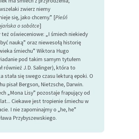
iek ma śmiech z przyrodzenia;
 wszelaki zwierz niemy
ieje się, jako chcemy.” [
Pieśń
ojańska o sobótce
]
też oświeceniowe: „I śmiech niekiedy
być nauką” oraz niewesołą historię
wieka śmiechu” Wiktora Hugo
iadanie pod takim samym tytułem
ł również J.D. Salinger), która to
a stała się swego czasu lekturą epoki. O
hu pisał Bergson, Nietzsche, Darwin.
ch „Mona Lisy” pozostaje frapujący od
lat... Ciekawe jest tropienie śmiechu w
cie. I nie zapominajmy o „he, he”
sława Przybyszewskiego.