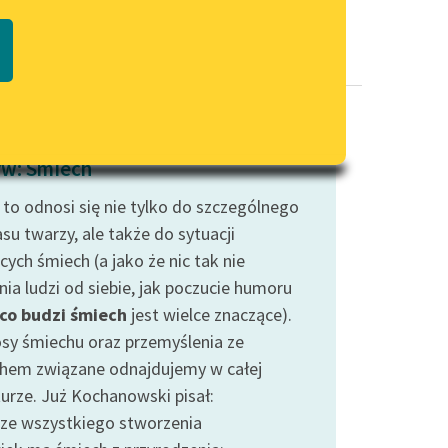
Regulamin biblioteki
macie PDF
Dane fundacji i sprawozdania
finansowe
Regulamin darowizn
Informacja o treściach
w: Śmiech
wrażliwych
 to odnosi się nie tylko do szczególnego
Deklaracja dostępności
su twarzy, ale także do sytuacji
ych śmiech (a jako że nic tak nie
ia ludzi od siebie, jak poczucie humoru
co budzi śmiech
jest wielce znaczące).
sy śmiechu oraz przemyślenia ze
hem związane odnajdujemy w całej
turze. Już Kochanowski pisał:
ze wszystkiego stworzenia