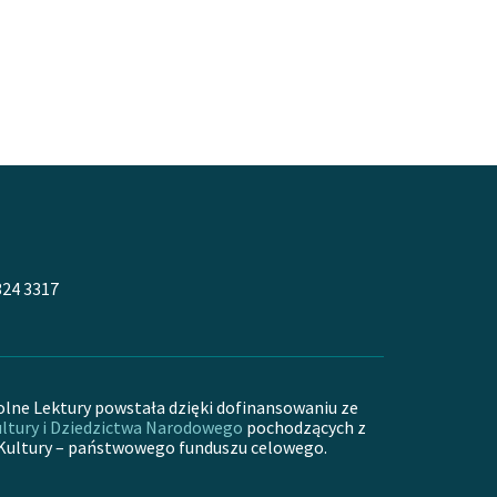
324 3317
olne Lektury powstała dzięki dofinansowaniu ze
ltury i Dziedzictwa Narodowego
pochodzących z
Kultury – państwowego funduszu celowego.