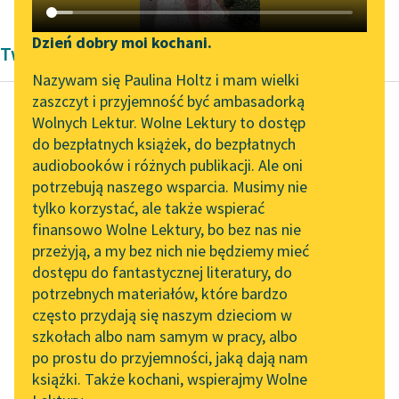
Katalog DAISY
Zgłoś brak utworu
Podkasty o książkach
Dzień dobry moi kochani.
Twórczość Antoniny Domańskiej
Aktualności
Narzędzia
Nazywam się Paulina Holtz i mam wielki
zaszczyt i przyjemność być ambasadorką
Zapraszamy na spotkanie
Mapa Wolnych Lektur
Wolnych Lektur. Wolne Lektury to dostęp
online z tłumaczkami
do bezpłatnych książek, do bezpłatnych
Antonina Domańska
Leśmianator
literatury skandynawskiej
audiobooków i różnych publikacji. Ale oni
Historia żółtej
potrzebują naszego wsparcia. Musimy nie
Przewodnik dla piszących i
ciżemki
Spotkanie z Katarzyną
tylko korzystać, ale także wspierać
czytających
Tunkiel w Oslo
finansowo Wolne Lektury, bo bez nas nie
— Ach… jeszcze tyle
przeżyją, a my bez nich nie będziemy mieć
Wolne Lektury na 32.
roboty! Kiedy będzie
dostępu do fantastycznej literatury, do
Pol’and’Rock Festivalu
API
koniec?
potrzebnych materiałów, które bardzo
„Kochanek Lady
OAI-PMH
często przydają się naszym dzieciom w
— Tego nikt nie
Chatterley” do słuchania
szkołach albo nam samym w pracy, albo
Widget Wolnych Lektur
przewidzi. Ojciec ma
na Wolnych Lekturach
po prostu do przyjemności, jaką dają nam
takie dni...
książki. Także kochani, wspierajmy Wolne
Przypisy
Nowy audiobook –