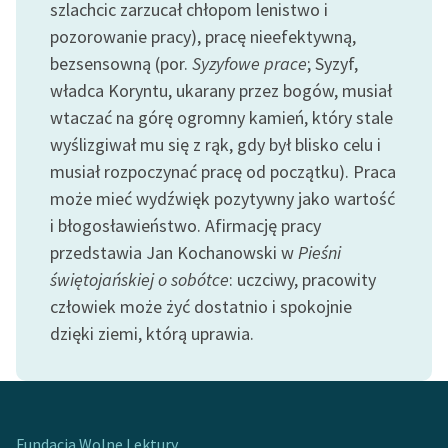
szlachcic zarzucał chłopom lenistwo i
feministycznej
pozorowanie pracy), pracę nieefektywną,
Ręce pełne poezji
bezsensowną (por.
Syzyfowe prace
; Syzyf,
władca Koryntu, ukarany przez bogów, musiał
Kolekcje edukacyjne
wtaczać na górę ogromny kamień, który stale
twórców przechodzących
wyślizgiwał mu się z rąk, gdy był blisko celu i
do domeny publicznej,
musiał rozpoczynać pracę od początku). Praca
lektur szkolnych oraz
Starego Testamentu
może mieć wydźwięk pozytywny jako wartość
i błogosławieństwo. Afirmację pracy
Odkurzamy bohaterów
przedstawia Jan Kochanowski w
Pieśni
Szkoła Poezji Wolnych
świętojańskiej o sobótce
: uczciwy, pracowity
Lektur
człowiek może żyć dostatnio i spokojnie
dzięki ziemi, którą uprawia.
O nas
Kontakt
O projekcie
Fundacja Wolne Lektury