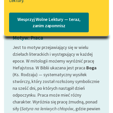
Lektury.
„Marzenie o Oriencie”
Czytaj więcej
Katalog
Sophie Elkan
Katalog w formacie PDF
Blog
Wesprzyj Wolne Lektury — teraz,
zanim zapomnisz
Motyw: Praca
Lektury szkolne i klasyka
literatury do słuchania dla
Jest to motyw przejawiający się w wielu
uczennic i uczniów z
dziełach literackich i występujący w każdej
niepełnosprawnościami
epoce. W mitologii możemy wyróżnić pracę
E-kolekcja lektur
Hefajstosa. W Biblii ukazana jest praca
Boga
szkolnych i literatury do
(Ks. Rodzaju) — systematyczny wysiłek
słuchania dla uczennic i
stwórczy, który został rozłożony symbolicznie
uczniów z
na sześć dni, po których nastąpił dzień
niepełnosprawnościami
odpoczynku. Praca może mieć różny
Feministyczne inspiracje.
charakter. Wyróżnia się pracę żmudną, ponad
Popularyzacja
siły (
Satyra na leniwych chłopów
, gdzie pewien
skandynawskiej literatury