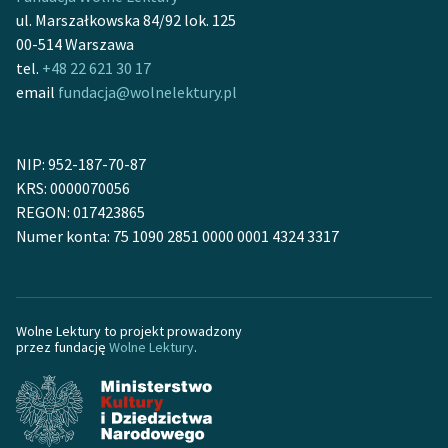
Zespół
ul. Marszałkowska 84/92 lok. 125
00-514 Warszawa
tel.
+48 22 621 30 17
Zasady wykorzystania
email
fundacja@wolnelektury.pl
Wolnych Lektur
Logotypy
NIP: 952-187-70-87
KRS: 0000070056
Materiały promocyjne
REGON: 017423865
Polityka prywatności
Numer konta: 75 1090 2851 0000 0001 4324 3317
Regulamin biblioteki
Dane fundacji i
Wolne Lektury to projekt prowadzony
sprawozdania finansowe
przez fundację
Wolne Lektury
.
Regulamin darowizn
Informacja o treściach
wrażliwych