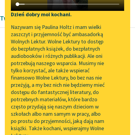
Katalog DAISY
Zgłoś brak utworu
Podkasty o książkach
Dzień dobry moi kochani.
Twórczość Antoniny Domańskiej
Aktualności
Narzędzia
Nazywam się Paulina Holtz i mam wielki
zaszczyt i przyjemność być ambasadorką
„Prokurator Alicja Horn”
Mapa Wolnych Lektur
Wolnych Lektur. Wolne Lektury to dostęp
do słuchania
do bezpłatnych książek, do bezpłatnych
Antonina Domańska
Leśmianator
audiobooków i różnych publikacji. Ale oni
Krysia bezimienna
Byliśmy częścią AI Impact
potrzebują naszego wsparcia. Musimy nie
Przewodnik dla piszących i
Lab
tylko korzystać, ale także wspierać
czytających
Jeszcze nie dojechali
finansowo Wolne Lektury, bo bez nas nie
Zapraszamy na spotkanie
do rogu, gdy nagle z
przeżyją, a my bez nich nie będziemy mieć
online z tłumaczkami
tłumu wypadł mąż
dostępu do fantastycznej literatury, do
literatury skandynawskiej
API
jakiś zamaskowany i
potrzebnych materiałów, które bardzo
nie...
Spotkanie z Katarzyną
OAI-PMH
często przydają się naszym dzieciom w
Tunkiel w Oslo
szkołach albo nam samym w pracy, albo
Widget Wolnych Lektur
Czytaj więcej
po prostu do przyjemności, jaką dają nam
102. lata temu zmarł
książki. Także kochani, wspierajmy Wolne
Przypisy
Joseph Conrad