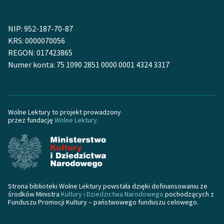
Ręce pełne poezji
Kolekcje edukacyjne
NIP: 952-187-70-87
twórców przechodzących
KRS: 0000070056
do domeny publicznej,
REGON: 017423865
lektur szkolnych oraz
Numer konta: 75 1090 2851 0000 0001 4324 3317
Starego Testamentu
Odkurzamy bohaterów
Wolne Lektury to projekt prowadzony
Szkoła Poezji Wolnych
przez fundację
Wolne Lektury
.
Lektur
O nas
Kontakt
Strona biblioteki Wolne Lektury powstała dzięki dofinansowaniu ze
O projekcie
środków Ministra
Kultury i Dziedzictwa Narodowego
pochodzących z
Funduszu Promocji Kultury – państwowego funduszu celowego.
Zespół