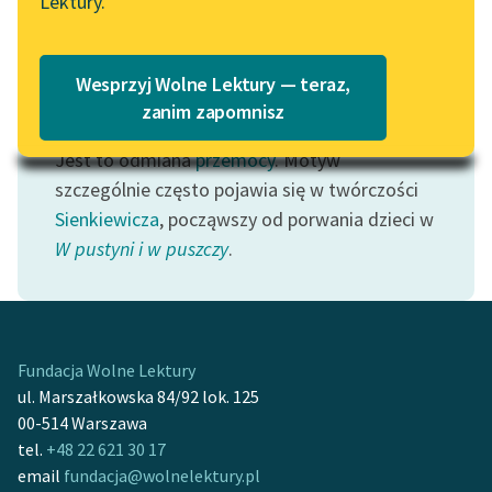
Lektury.
Katalog
Blog
Katalog w formacie PDF
Wesprzyj Wolne Lektury — teraz,
Lektury szkolne i klasyka
zanim zapomnisz
Motyw: Porwanie
literatury do słuchania dla
Jest to odmiana
przemocy
. Motyw
uczennic i uczniów z
niepełnosprawnościami
szczególnie często pojawia się w twórczości
Sienkiewicza
, począwszy od porwania dzieci w
E-kolekcja lektur
W pustyni i w puszczy
.
szkolnych i literatury do
słuchania dla uczennic i
uczniów z
niepełnosprawnościami
Fundacja Wolne Lektury
Feministyczne inspiracje.
ul. Marszałkowska 84/92 lok. 125
Popularyzacja
00-514 Warszawa
skandynawskiej literatury
tel.
+48 22 621 30 17
feministycznej
email
fundacja@wolnelektury.pl