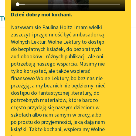
Katalog DAISY
Zgłoś brak utworu
Podkasty o książkach
Dzień dobry moi kochani.
Twórczość Antoniny Domańskiej
Aktualności
Narzędzia
Nazywam się Paulina Holtz i mam wielki
zaszczyt i przyjemność być ambasadorką
„Prokurator Alicja Horn”
Mapa Wolnych Lektur
Wolnych Lektur. Wolne Lektury to dostęp
do słuchania
do bezpłatnych książek, do bezpłatnych
Antonina Domańska
Leśmianator
audiobooków i różnych publikacji. Ale oni
Historia żółtej
Byliśmy częścią AI Impact
potrzebują naszego wsparcia. Musimy nie
Przewodnik dla piszących i
ciżemki
Lab
tylko korzystać, ale także wspierać
czytających
finansowo Wolne Lektury, bo bez nas nie
Zapraszamy na spotkanie
Cienie śmierci słały się
przeżyją, a my bez nich nie będziemy mieć
online z tłumaczkami
już coraz wyraźniejsze
dostępu do fantastycznej literatury, do
literatury skandynawskiej
API
na twarzy księcia;
potrzebnych materiałów, które bardzo
zapadłe oczy traciły
Spotkanie z Katarzyną
OAI-PMH
często przydają się naszym dzieciom w
Tunkiel w Oslo
blask chwilami...
szkołach albo nam samym w pracy, albo
Widget Wolnych Lektur
po prostu do przyjemności, jaką dają nam
102. lata temu zmarł
Czytaj więcej
książki. Także kochani, wspierajmy Wolne
Przypisy
Joseph Conrad