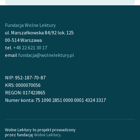
Zasady wykorzystania
Wolnych Lektur
Fundacja Wolne Lektury
ul. Marszałkowska 84/92 lok. 125
Logotypy
00-514 Warszawa
Materiały promocyjne
tel.
+48 22 621 30 17
email
fundacja@wolnelektury.pl
Polityka prywatności
Regulamin biblioteki
NIP: 952-187-70-87
Dane fundacji i
KRS: 0000070056
sprawozdania finansowe
REGON: 017423865
Numer konta: 75 1090 2851 0000 0001 4324 3317
Regulamin darowizn
Informacja o treściach
wrażliwych
Wolne Lektury to projekt prowadzony
przez fundację
Wolne Lektury
.
Deklaracja dostępności