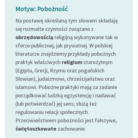
Ręce pełne poezji
Motyw: Pobożność
Kolekcje edukacyjne
Na postawę określaną tym słowem składają
twórców przechodzących
się rozmaite czynności związane z
do domeny publicznej,
obrzędowością
religijną wykonywane tak w
lektur szkolnych oraz
sferze publicznej, jak prywatnej. W polskiej
Starego Testamentu
literaturze znajdziemy przykłady pobożnych
Odkurzamy bohaterów
praktyk właściwych
religiom
starożytnym
Szkoła Poezji Wolnych
(Egiptu, Grecji, Rzymu oraz pogańskich
Lektur
Słowian), judaizmowi, chrześcijaństwu oraz
islamowi. Pobożne praktyki mają za zadanie
O nas
porządkować ludzką egzystencję i nadawać
(lub potwierdzać) jej sens; służą też
Kontakt
regulowaniu relacji społecznych.
O projekcie
Przeciwieństwem pobożności jest fałszywe,
Zespół
świętoszkowate
zachowanie.