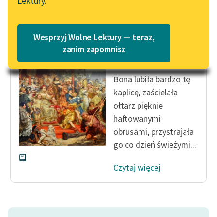
Lektury.
Katalog
Blog
Katalog w formacie PDF
Antonina Domańska
Wesprzyj Wolne Lektury — teraz,
Paziowie króla
Lektury szkolne i klasyka
zanim zapomnisz
Zygmunta
literatury do słuchania dla
uczennic i uczniów z
Bona lubiła bardzo tę
niepełnosprawnościami
kaplicę, zaścielała
E-kolekcja lektur
ołtarz pięknie
szkolnych i literatury do
haftowanymi
słuchania dla uczennic i
obrusami, przystrajała
uczniów z
go co dzień świeżymi...
niepełnosprawnościami
Czytaj więcej
Feministyczne inspiracje.
Popularyzacja
skandynawskiej literatury
feministycznej