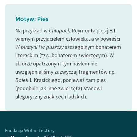
feministycznej
Motyw: Pies
Ręce pełne poezji
Na przykład w
Chłopach
Reymonta pies jest
Kolekcje edukacyjne
twórców przechodzących
wiernym przyjacielem człowieka, a w powieści
do domeny publicznej,
W pustyni i w puszczy
szczególnym bohaterem
lektur szkolnych oraz
literackim (tzw. bohaterem zwierzęcym). W
Starego Testamentu
zbiorze opatrzonym tym hasłem nie
uwzględnialiśmy zazwyczaj fragmentów np.
Odkurzamy bohaterów
Bajek
I. Krasickiego, ponieważ tam pies
Szkoła Poezji Wolnych
(podobnie jak inne zwierzęta) stanowi
Lektur
alegoryczny znak cech ludzkich.
O nas
Kontakt
O projekcie
Fundacja Wolne Lektury