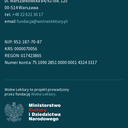
ul. Marszałkowska 84/92 lok. 125
Zespół
00-514 Warszawa
tel.
+48 22 621 30 17
email
fundacja@wolnelektury.pl
Zasady wykorzystania
Wolnych Lektur
NIP: 952-187-70-87
Logotypy
KRS: 0000070056
Materiały promocyjne
REGON: 017423865
Numer konta: 75 1090 2851 0000 0001 4324 3317
Polityka prywatności
Regulamin biblioteki
Dane fundacji i
Wolne Lektury to projekt prowadzony
przez fundację
Wolne Lektury
.
sprawozdania finansowe
Regulamin darowizn
Informacja o treściach
wrażliwych