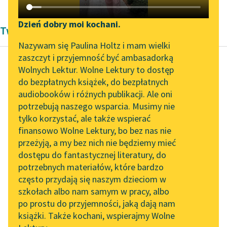
Katalog DAISY
Zgłoś brak utworu
Podkasty o książkach
Dzień dobry moi kochani.
Twórczość Antoniny Domańskiej
Aktualności
Narzędzia
Nazywam się Paulina Holtz i mam wielki
zaszczyt i przyjemność być ambasadorką
Zapraszamy na spotkanie
Mapa Wolnych Lektur
Wolnych Lektur. Wolne Lektury to dostęp
online z tłumaczkami
do bezpłatnych książek, do bezpłatnych
Antonina Domańska
Leśmianator
literatury skandynawskiej
audiobooków i różnych publikacji. Ale oni
Paziowie króla
potrzebują naszego wsparcia. Musimy nie
Przewodnik dla piszących i
Zygmunta
Spotkanie z Katarzyną
tylko korzystać, ale także wspierać
czytających
Tunkiel w Oslo
finansowo Wolne Lektury, bo bez nas nie
Wtedy Krystek, acz
przeżyją, a my bez nich nie będziemy mieć
Wolne Lektury na 32.
cichy i ślamazarny, nie
dostępu do fantastycznej literatury, do
Pol’and’Rock Festivalu
API
pozbawiony jednak
potrzebnych materiałów, które bardzo
ludzkich uczuć, kopnął
„Kochanek Lady
OAI-PMH
często przydają się naszym dzieciom w
Chatterley” do słuchania
psa z całej...
szkołach albo nam samym w pracy, albo
Widget Wolnych Lektur
na Wolnych Lekturach
po prostu do przyjemności, jaką dają nam
Czytaj więcej
książki. Także kochani, wspierajmy Wolne
Przypisy
Nowy audiobook –