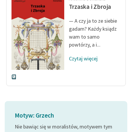
Trzaska i Zbroja
Zasady wykorzystania
Wolnych Lektur
— A czy ja to ze siebie
gadam? Każdy ksiądz
Logotypy
wam to samo
Materiały promocyjne
powtórzy, a i...
Polityka prywatności
Czytaj więcej
Regulamin biblioteki
Dane fundacji i
sprawozdania finansowe
Regulamin darowizn
Informacja o treściach
Motyw: Grzech
wrażliwych
Nie bawiąc się w moralistów, motywem tym
Deklaracja dostępności