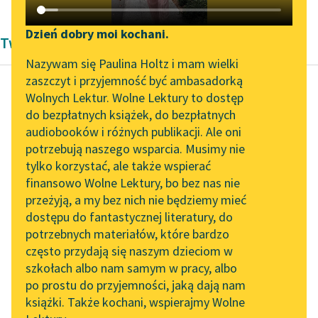
Katalog DAISY
Zgłoś brak utworu
Podkasty o książkach
Dzień dobry moi kochani.
Twórczość Antoniny Domańskiej
Aktualności
Narzędzia
Nazywam się Paulina Holtz i mam wielki
zaszczyt i przyjemność być ambasadorką
„Prokurator Alicja Horn”
Mapa Wolnych Lektur
Wolnych Lektur. Wolne Lektury to dostęp
do słuchania
do bezpłatnych książek, do bezpłatnych
Antonina Domańska
Leśmianator
audiobooków i różnych publikacji. Ale oni
Historia żółtej
Byliśmy częścią AI Impact
potrzebują naszego wsparcia. Musimy nie
Przewodnik dla piszących i
ciżemki
Lab
tylko korzystać, ale także wspierać
czytających
finansowo Wolne Lektury, bo bez nas nie
Zapraszamy na spotkanie
Pilno też było
przeżyją, a my bez nich nie będziemy mieć
online z tłumaczkami
Wawrzusiowi doczekać
dostępu do fantastycznej literatury, do
literatury skandynawskiej
API
się wieczora, a raczej
potrzebnych materiałów, które bardzo
nocy, by choć raz
Spotkanie z Katarzyną
OAI-PMH
często przydają się naszym dzieciom w
Tunkiel w Oslo
drewienka tym...
szkołach albo nam samym w pracy, albo
Widget Wolnych Lektur
po prostu do przyjemności, jaką dają nam
102. lata temu zmarł
Czytaj więcej
książki. Także kochani, wspierajmy Wolne
Przypisy
Joseph Conrad