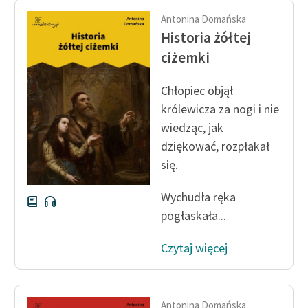
Ręce pełne poezji
Antonina Domańska
Kolekcje edukacyjne
Historia żółtej
twórców przechodzących
ciżemki
do domeny publicznej,
lektur szkolnych oraz
Chłopiec objął
Starego Testamentu
królewicza za nogi i nie
wiedząc, jak
Odkurzamy bohaterów
dziękować, rozpłakał
Szkoła Poezji Wolnych
się.
Lektur
Wychudła ręka
O nas
pogłaskała...
Kontakt
Czytaj więcej
O projekcie
Zespół
Antonina Domańska