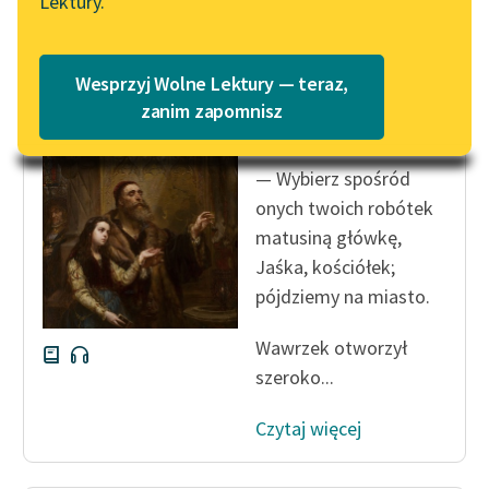
Lektury.
Katalog
Blog
Katalog w formacie PDF
Antonina Domańska
Wesprzyj Wolne Lektury — teraz,
Historia żółtej
Lektury szkolne i klasyka
zanim zapomnisz
ciżemki
literatury do słuchania dla
uczennic i uczniów z
— Wybierz spośród
niepełnosprawnościami
onych twoich robótek
E-kolekcja lektur
matusiną główkę,
szkolnych i literatury do
Jaśka, kościółek;
słuchania dla uczennic i
pójdziemy na miasto.
uczniów z
niepełnosprawnościami
Wawrzek otworzył
szeroko...
Feministyczne inspiracje.
Popularyzacja
Czytaj więcej
skandynawskiej literatury
feministycznej