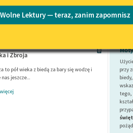
Blog
Katalog
 Wolne Lektury — teraz, zanim zapomnisz
Katalog w for
Lektury szkolne i klasyka
literatury do słuchania dla
uczennic i uczniów z
niepełnosprawnościami
a Domańska
Moty
E-kolekcja lektur szkolnych i
ka i Zbroja
literatury do słuchania dla
Użyci
uczennic i uczniów z
za to pół wieka z biedą za bary się wodzę i
przy 
niepełnosprawnościami
 nas jeszcze...
biedy,
Feministyczne inspiracje.
wskaz
Popularyzacja skandynawskiej
 więcej
tego, 
literatury feministycznej
kształ
Ręce pełne poezji
przyp
Kolekcje edukacyjne twórców
świę
przechodzących do domeny
pożąd
publicznej, lektur szkolnych