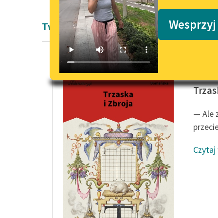
Podkasty o książkach
Wesprzyj
Twórczość Antoniny Domańskiej
Antonin
Trzas
— Ale 
przecie
Czytaj