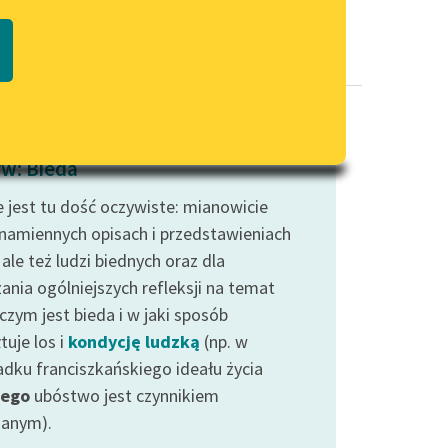
Regulamin biblioteki
macie PDF
Dane fundacji i sprawozdania
finansowe
Regulamin darowizn
Informacja o treściach
w: Bieda
wrażliwych
e jest tu dość oczywiste: mianowicie
Deklaracja dostępności
znamiennych opisach i przedstawieniach
 ale też ludzi biednych oraz dla
ania ogólniejszych refleksji na temat
czym jest bieda i w jaki sposób
tuje los i
kondycję ludzką
(np. w
adku franciszkańskiego ideału życia
tego
ubóstwo jest czynnikiem
anym).