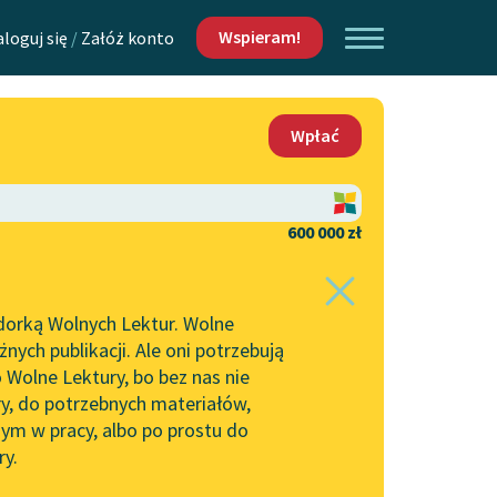
Wspieram!
aloguj się
/
Załóż konto
O nas
Wpłać
Lektur
Kontakt
O projekcie
600 000 zł
 piszących i
Zespół
dorką Wolnych Lektur. Wolne
Zasady wykorzystania
ych publikacji. Ale oni potrzebują
Wolnych Lektur
 Wolne Lektury, bo bez nas nie
Logotypy
ry, do potrzebnych materiałów,
ym w pracy, albo po prostu do
h Lektur
Materiały promocyjne
ry.
Polityka prywatności