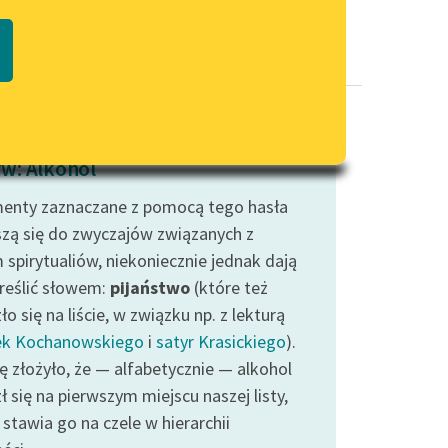
Regulamin biblioteki
macie PDF
Dane fundacji i sprawozdania
finansowe
Regulamin darowizn
Informacja o treściach
w: Alkohol
wrażliwych
enty zaznaczane z pomocą tego hasła
Deklaracja dostępności
zą się do zwyczajów związanych z
 spirytualiów, niekoniecznie jednak dają
kreślić słowem:
pijaństwo
(które też
ło się na liście, w związku np. z lekturą
ek Kochanowskiego
i
satyr Krasickiego
).
ę złożyło, że — alfabetycznie — alkohol
ł się na pierwszym miejscu naszej listy,
 stawia go na czele w hierarchii