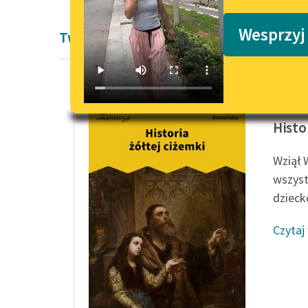
Podkasty o książkach
Wesprzyj
Twórczość Antoniny Domańskiej
Antonin
Histo
Wziął 
wszyst
dziecko
Czytaj