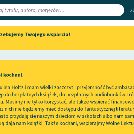
Z
rzebujemy Twojego wsparcia!
Aktualności
Narzędzia
e Lektury
Zapraszamy na spotkanie
Mapa Wolnych 
online z tłumaczkami
irmami
Leśmianator
literatury skandynawskiej
ewsletter
Przewodnik dla
Spotkanie z Katarzyną Tunkiel
i kochani.
czytających
w Oslo
l
lina Holtz i mam wielki zaszczyt i przyjemność być ambasa
Wolne Lektury na 32.
p do bezpłatnych książek, do bezpłatnych audiobooków i różn
Pol’and’Rock Festivalu
API
. Musimy nie tylko korzystać, ale także wspierać finansowo
ce redakcyjne
„Kochanek Lady Chatterley”
OAI-PMH
ez nich nie będziemy mieć dostępu do fantastycznej literatu
do słuchania na Wolnych
ęsto przydają się naszym dzieciom w szkołach albo nam sam
Lekturach
Widget Wolnyc
ką dają nam książki. Także kochani, wspierajmy Wolne Lektu
oru
Antonina Domańska
✖
Nowy audiobook – „Marzenie
Przypisy
o Oriencie” Sophie Elkan