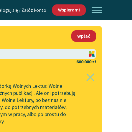
Wspieram!
aloguj się
/
Załóż konto
O nas
Wpłać
Lektur
Kontakt
O projekcie
600 000 zł
 piszących i
Zespół
dorką Wolnych Lektur. Wolne
Zasady wykorzystania
ych publikacji. Ale oni potrzebują
Wolnych Lektur
 Wolne Lektury, bo bez nas nie
Logotypy
ry, do potrzebnych materiałów,
ym w pracy, albo po prostu do
h Lektur
Materiały promocyjne
ry.
Polityka prywatności