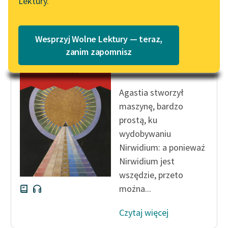
Lektury.
„Marzenie o Oriencie”
Katalog
Czytaj więcej
Sophie Elkan
Katalog w formacie PDF
Blog
Wesprzyj Wolne Lektury — teraz,
zanim zapomnisz
Antoni Lange
Miranda
Lektury szkolne i klasyka
literatury do słuchania dla
Agastia stworzył
uczennic i uczniów z
maszynę, bardzo
niepełnosprawnościami
prostą, ku
E-kolekcja lektur
wydobywaniu
szkolnych i literatury do
Nirwidium: a ponieważ
słuchania dla uczennic i
Nirwidium jest
uczniów z
wszędzie, przeto
niepełnosprawnościami
można...
Feministyczne inspiracje.
Czytaj więcej
Popularyzacja
skandynawskiej literatury