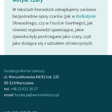
Zespół
W tekstach literackich odnajdujemy zarówno
bezpośrednie opisy czarów (jak w
Balladynie
Zasady wykorzystania
Słowackiego, czy w
Fauście
Goethego), jak
Wolnych Lektur
również wypowiedzi ujawniające, jakie
zjawiska były postrzegane jako czary, czyli
Logotypy
jako dziejące się z udziałem sił nieczystych.
Materiały promocyjne
Polityka prywatności
Regulamin biblioteki
Fundacja Wolne Lektury
ul. Marszałkowska 84/92 lok. 125
Dane fundacji i
00-514 Warszawa
sprawozdania finansowe
tel.
+48 22 621 30 17
Regulamin darowizn
email
fundacja@wolnelektury.pl
Informacja o treściach
wrażliwych