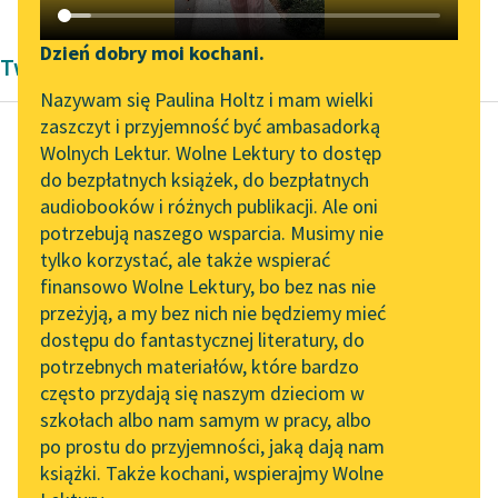
Katalog DAISY
Zgłoś brak utworu
Podkasty o książkach
Dzień dobry moi kochani.
Twórczość Antoni Lange
Aktualności
Narzędzia
Nazywam się Paulina Holtz i mam wielki
zaszczyt i przyjemność być ambasadorką
Zapraszamy na spotkanie
Mapa Wolnych Lektur
Wolnych Lektur. Wolne Lektury to dostęp
online z tłumaczkami
do bezpłatnych książek, do bezpłatnych
Antoni Lange
Leśmianator
literatury skandynawskiej
audiobooków i różnych publikacji. Ale oni
Miranda
potrzebują naszego wsparcia. Musimy nie
Przewodnik dla piszących i
Spotkanie z Katarzyną
tylko korzystać, ale także wspierać
czytających
Mój gospodarz —
Tunkiel w Oslo
finansowo Wolne Lektury, bo bez nas nie
człowiek bardzo
przeżyją, a my bez nich nie będziemy mieć
Wolne Lektury na 32.
czcigodny — był, jak
dostępu do fantastycznej literatury, do
Pol’and’Rock Festivalu
API
mówiliśmy, kapłanem,
potrzebnych materiałów, które bardzo
a zarazem
„Kochanek Lady
OAI-PMH
często przydają się naszym dzieciom w
przechowywał tradycje
Chatterley” do słuchania
szkołach albo nam samym w pracy, albo
Widget Wolnych Lektur
na Wolnych Lekturach
dawnych szamanów-
po prostu do przyjemności, jaką dają nam
czarowników...
książki. Także kochani, wspierajmy Wolne
Przypisy
Nowy audiobook –