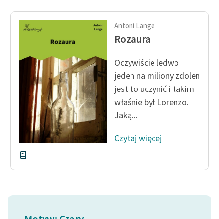
feministycznej
Antoni Lange
Ręce pełne poezji
Rozaura
Kolekcje edukacyjne
twórców przechodzących
Oczywiście ledwo
do domeny publicznej,
jeden na miliony zdolen
lektur szkolnych oraz
jest to uczynić i takim
Starego Testamentu
właśnie był Lorenzo.
Jaką...
Odkurzamy bohaterów
Szkoła Poezji Wolnych
Czytaj więcej
Lektur
O nas
Kontakt
O projekcie
Motyw: Czary