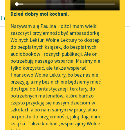
Katalog DAISY
Zgłoś brak utworu
Podkasty o książkach
Dzień dobry moi kochani.
Twórczość Andrzeja Trzebińskiego
Aktualności
Narzędzia
Nazywam się Paulina Holtz i mam wielki
zaszczyt i przyjemność być ambasadorką
„Prokurator Alicja Horn”
Mapa Wolnych Lektur
Wolnych Lektur. Wolne Lektury to dostęp
do słuchania
do bezpłatnych książek, do bezpłatnych
Andrzej Trzebiński
Leśmianator
audiobooków i różnych publikacji. Ale oni
Wieczór w śniegu
Byliśmy częścią AI Impact
potrzebują naszego wsparcia. Musimy nie
Przewodnik dla piszących i
Lab
tylko korzystać, ale także wspierać
czytających
Czytaj więcej
finansowo Wolne Lektury, bo bez nas nie
Zapraszamy na spotkanie
przeżyją, a my bez nich nie będziemy mieć
online z tłumaczkami
dostępu do fantastycznej literatury, do
literatury skandynawskiej
API
potrzebnych materiałów, które bardzo
Spotkanie z Katarzyną
OAI-PMH
często przydają się naszym dzieciom w
Tunkiel w Oslo
szkołach albo nam samym w pracy, albo
Widget Wolnych Lektur
po prostu do przyjemności, jaką dają nam
102. lata temu zmarł
książki. Także kochani, wspierajmy Wolne
Przypisy
Joseph Conrad