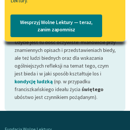
Lektury.
Katalog
Blog
Katalog w formacie PDF
Wesprzyj Wolne Lektury — teraz,
Lektury szkolne i klasyka
zanim zapomnisz
Motyw: Bieda
literatury do słuchania dla
Użycie jest tu dość oczywiste: mianowicie przy
uczennic i uczniów z
niepełnosprawnościami
znamiennych opisach i przedstawieniach biedy,
ale też ludzi biednych oraz dla wskazania
E-kolekcja lektur
ogólniejszych refleksji na temat tego, czym
szkolnych i literatury do
jest bieda i w jaki sposób kształtuje los i
słuchania dla uczennic i
kondycję ludzką
(np. w przypadku
uczniów z
franciszkańskiego ideału życia
świętego
niepełnosprawnościami
ubóstwo jest czynnikiem pożądanym).
Feministyczne inspiracje.
Popularyzacja
skandynawskiej literatury
feministycznej
Fundacja Wolne Lektury