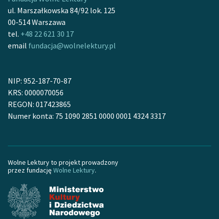
Ręce pełne poezji
ul. Marszałkowska 84/92 lok. 125
00-514 Warszawa
Kolekcje edukacyjne
tel.
+48 22 621 30 17
twórców przechodzących
email
fundacja@wolnelektury.pl
do domeny publicznej,
lektur szkolnych oraz
Starego Testamentu
NIP: 952-187-70-87
Odkurzamy bohaterów
KRS: 0000070056
REGON: 017423865
Szkoła Poezji Wolnych
Numer konta: 75 1090 2851 0000 0001 4324 3317
Lektur
O nas
Wolne Lektury to projekt prowadzony
Kontakt
przez fundację
Wolne Lektury
.
O projekcie
Zespół