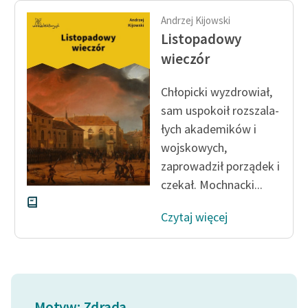
feministycznej
Andrzej Kijowski
Listopadowy
Ręce pełne poezji
wieczór
Kolekcje edukacyjne
twórców przechodzących
Chłopicki wyzdrowiał,
do domeny publicznej,
sam uspokoił rozszala­
lektur szkolnych oraz
łych akademików i
Starego Testamentu
wojskowych,
Odkurzamy bohaterów
zaprowadził po­rządek i
czekał. Mochnacki...
Szkoła Poezji Wolnych
Lektur
Czytaj więcej
O nas
Kontakt
O projekcie
Motyw: Zdrada