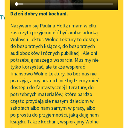
Katalog DAISY
Zgłoś brak utworu
Podkasty o książkach
Dzień dobry moi kochani.
Twórczość Andrzeja Kijowskiego
Aktualności
Narzędzia
Nazywam się Paulina Holtz i mam wielki
zaszczyt i przyjemność być ambasadorką
Zapraszamy na spotkanie
Mapa Wolnych Lektur
Wolnych Lektur. Wolne Lektury to dostęp
online z tłumaczkami
do bezpłatnych książek, do bezpłatnych
Andrzej Kijowski
Leśmianator
literatury skandynawskiej
audiobooków i różnych publikacji. Ale oni
Listopadowy
potrzebują naszego wsparcia. Musimy nie
Przewodnik dla piszących i
wieczór
Spotkanie z Katarzyną
tylko korzystać, ale także wspierać
czytających
Tunkiel w Oslo
finansowo Wolne Lektury, bo bez nas nie
Ale wyniknęło to z
przeżyją, a my bez nich nie będziemy mieć
Wolne Lektury na 32.
niesamowitego
dostępu do fantastycznej literatury, do
Pol’and’Rock Festivalu
API
przypadku, który
potrzebnych materiałów, które bardzo
skłania do
„Kochanek Lady
OAI-PMH
często przydają się naszym dzieciom w
Chatterley” do słuchania
najdziwniejszych
szkołach albo nam samym w pracy, albo
Widget Wolnych Lektur
na Wolnych Lekturach
refleksji na te­mat
po prostu do przyjemności, jaką dają nam
książki. Także kochani, wspierajmy Wolne
mechanizmu...
Przypisy
Nowy audiobook –