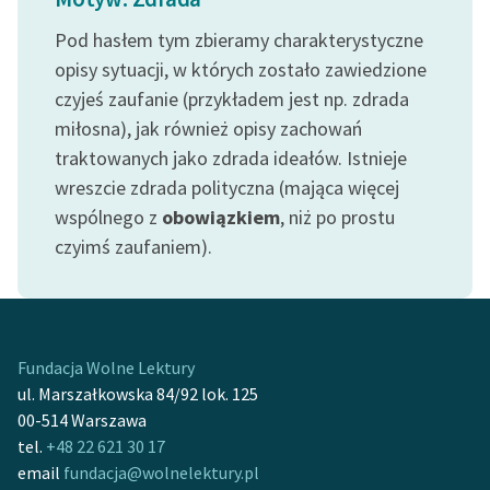
Zespół
Pod hasłem tym zbieramy charakterystyczne
opisy sytuacji, w których zostało zawiedzione
Zasady wykorzystania
czyjeś zaufanie (przykładem jest np. zdrada
Wolnych Lektur
miłosna), jak również opisy zachowań
traktowanych jako zdrada ideałów. Istnieje
Logotypy
wreszcie zdrada polityczna (mająca więcej
Materiały promocyjne
wspólnego z
obowiązkiem
, niż po prostu
czyimś zaufaniem).
Polityka prywatności
Regulamin biblioteki
Dane fundacji i
Fundacja Wolne Lektury
sprawozdania finansowe
ul. Marszałkowska 84/92 lok. 125
Regulamin darowizn
00-514 Warszawa
tel.
+48 22 621 30 17
Informacja o treściach
email
fundacja@wolnelektury.pl
wrażliwych