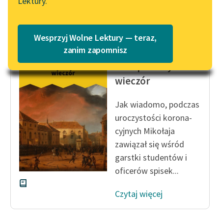
Lektury.
„Marzenie o Oriencie”
Katalog
Czytaj więcej
Sophie Elkan
Katalog w formacie PDF
Blog
Wesprzyj Wolne Lektury — teraz,
zanim zapomnisz
Andrzej Kijowski
Listopadowy
Lektury szkolne i klasyka
wieczór
literatury do słuchania dla
uczennic i uczniów z
Jak wiadomo, podczas
niepełnosprawnościami
uroczystości korona­
E-kolekcja lektur
cyjnych Mikołaja
szkolnych i literatury do
zawiązał się wśród
słuchania dla uczennic i
garstki studentów i
uczniów z
oficerów spisek...
niepełnosprawnościami
Czytaj więcej
Feministyczne inspiracje.
Popularyzacja
skandynawskiej literatury