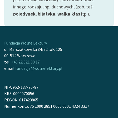
Zespół
innego rodzaju, np. duchowych; (zob. też:
pojedynek
,
bijatyka
,
walka klas
itp.).
Zasady wykorzystania
Wolnych Lektur
Logotypy
Fundacja Wolne Lektury
ul. Marszałkowska 84/92 lok. 125
Materiały promocyjne
00-514 Warszawa
Polityka prywatności
tel.
+48 22 621 30 17
email
fundacja@wolnelektury.pl
Regulamin biblioteki
Dane fundacji i
NIP: 952-187-70-87
sprawozdania finansowe
KRS: 0000070056
Regulamin darowizn
REGON: 017423865
Numer konta: 75 1090 2851 0000 0001 4324 3317
Informacja o treściach
wrażliwych