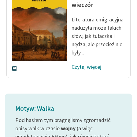
wieczór
feministycznej
Ręce pełne poezji
Literatura emigra­cyjna
nadużyła może takich
Kolekcje edukacyjne
słów, jak tułaczka i
twórców przechodzących
nędza, ale przecież nie
do domeny publicznej,
były...
lektur szkolnych oraz
Starego Testamentu
Czytaj więcej
Odkurzamy bohaterów
Szkoła Poezji Wolnych
Lektur
O nas
Motyw: Walka
Kontakt
Pod hasłem tym pragnęliśmy zgromadzić
opisy walk w czasie
wojny
(a więc
O projekcie
przedstawienia
bitew
), jak również starć