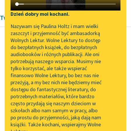
Katalog DAISY
Zgłoś brak utworu
Podkasty o książkach
Dzień dobry moi kochani.
Twórczość Andrzeja Kijowskiego
Aktualności
Narzędzia
Nazywam się Paulina Holtz i mam wielki
zaszczyt i przyjemność być ambasadorką
Zapraszamy na spotkanie
Mapa Wolnych Lektur
Wolnych Lektur. Wolne Lektury to dostęp
online z tłumaczkami
do bezpłatnych książek, do bezpłatnych
Andrzej Kijowski
Leśmianator
literatury skandynawskiej
audiobooków i różnych publikacji. Ale oni
Dziecko przez
potrzebują naszego wsparcia. Musimy nie
Przewodnik dla piszących i
ptaka przyniesione
Spotkanie z Katarzyną
tylko korzystać, ale także wspierać
czytających
Tunkiel w Oslo
finansowo Wolne Lektury, bo bez nas nie
— Dzieci! Do krwi się
przeżyją, a my bez nich nie będziemy mieć
Wolne Lektury na 32.
bijcie o dziedzictwo po
dostępu do fantastycznej literatury, do
Pol’and’Rock Festivalu
API
wa­szej matce (która
potrzebnych materiałów, które bardzo
jest ojcem
„Kochanek Lady
OAI-PMH
często przydają się naszym dzieciom w
Chatterley” do słuchania
jednocześnie...
szkołach albo nam samym w pracy, albo
Widget Wolnych Lektur
na Wolnych Lekturach
po prostu do przyjemności, jaką dają nam
Czytaj więcej
książki. Także kochani, wspierajmy Wolne
Przypisy
Nowy audiobook –