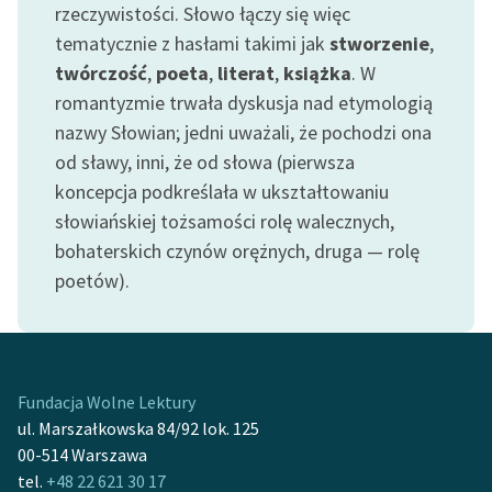
rzeczywistości. Słowo łączy się więc
tematycznie z hasłami takimi jak
stworzenie
,
twórczość
,
poeta
,
literat
,
książka
. W
romantyzmie trwała dyskusja nad etymologią
nazwy Słowian; jedni uważali, że pochodzi ona
od sławy, inni, że od słowa (pierwsza
koncepcja podkreślała w ukształtowaniu
słowiańskiej tożsamości rolę walecznych,
bohaterskich czynów orężnych, druga — rolę
poetów).
Fundacja Wolne Lektury
ul. Marszałkowska 84/92 lok. 125
00-514 Warszawa
tel.
+48 22 621 30 17