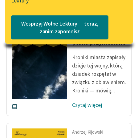
Lektury.
„Marzenie o Oriencie”
Katalog
Sophie Elkan
Katalog w formacie PDF
Blog
Wesprzyj Wolne Lektury — teraz,
Andrzej Kijowski
zanim zapomnisz
Dziecko przez
ptaka przyniesione
Lektury szkolne i klasyka
literatury do słuchania dla
Kroniki miasta zapisały
uczennic i uczniów z
dzieje tej wojny, którą
niepełnosprawnościami
dziadek rozpętał w
E-kolekcja lektur
związku z objawieniem.
szkolnych i literatury do
Kroniki — mówię...
słuchania dla uczennic i
uczniów z
Czytaj więcej
niepełnosprawnościami
Feministyczne inspiracje.
Popularyzacja
Andrzej Kijowski
skandynawskiej literatury