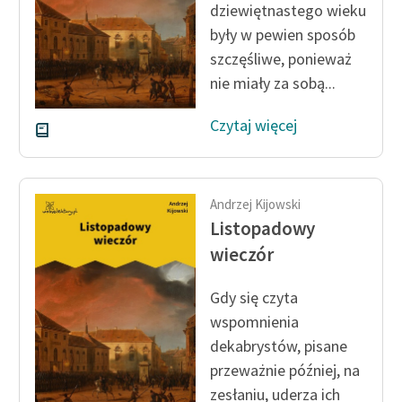
dziewiętnastego wieku
Zespół
by­ły w pewien sposób
szczęśliwe, ponieważ
Zasady wykorzystania
nie miały za sobą...
Wolnych Lektur
Czytaj więcej
Logotypy
Materiały promocyjne
Andrzej Kijowski
Polityka prywatności
Listopadowy
Regulamin biblioteki
wieczór
Dane fundacji i
Gdy się czyta
sprawozdania finansowe
wspomnienia
Regulamin darowizn
dekabrystów, pisane
przeważ­nie później, na
Informacja o treściach
zesłaniu, uderza ich
wrażliwych