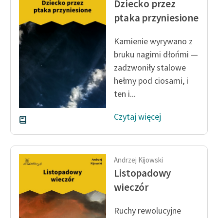
Dziecko przez
feministycznej
ptaka przyniesione
Ręce pełne poezji
Kamienie wyrywano z
Kolekcje edukacyjne
bruku nagimi dłońmi —
twórców przechodzących
za­dzwoniły stalowe
do domeny publicznej,
hełmy pod ciosami, i
lektur szkolnych oraz
ten i...
Starego Testamentu
Odkurzamy bohaterów
Czytaj więcej
Szkoła Poezji Wolnych
Lektur
Andrzej Kijowski
O nas
Listopadowy
wieczór
Kontakt
O projekcie
Ruchy rewolucyjne