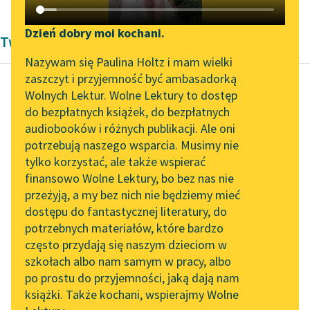
Katalog DAISY
Zgłoś brak utworu
Podkasty o książkach
Dzień dobry moi kochani.
Twórczość Andrzeja Kijowskiego
Aktualności
Narzędzia
Nazywam się Paulina Holtz i mam wielki
zaszczyt i przyjemność być ambasadorką
Zapraszamy na spotkanie
Mapa Wolnych Lektur
Wolnych Lektur. Wolne Lektury to dostęp
online z tłumaczkami
do bezpłatnych książek, do bezpłatnych
Andrzej Kijowski
Leśmianator
literatury skandynawskiej
audiobooków i różnych publikacji. Ale oni
Dziecko przez
potrzebują naszego wsparcia. Musimy nie
Przewodnik dla piszących i
ptaka przyniesione
Spotkanie z Katarzyną
tylko korzystać, ale także wspierać
czytających
Tunkiel w Oslo
finansowo Wolne Lektury, bo bez nas nie
Bajał Dubiel, jak to
przeżyją, a my bez nich nie będziemy mieć
Wolne Lektury na 32.
zwykle baje gmin.
dostępu do fantastycznej literatury, do
Pol’and’Rock Festivalu
API
Stangreta władze
potrzebnych materiałów, które bardzo
umysłowe stępione
„Kochanek Lady
OAI-PMH
często przydają się naszym dzieciom w
Chatterley” do słuchania
były alkoholem, który
szkołach albo nam samym w pracy, albo
Widget Wolnych Lektur
na Wolnych Lekturach
od...
po prostu do przyjemności, jaką dają nam
książki. Także kochani, wspierajmy Wolne
Przypisy
Nowy audiobook –
Czytaj więcej