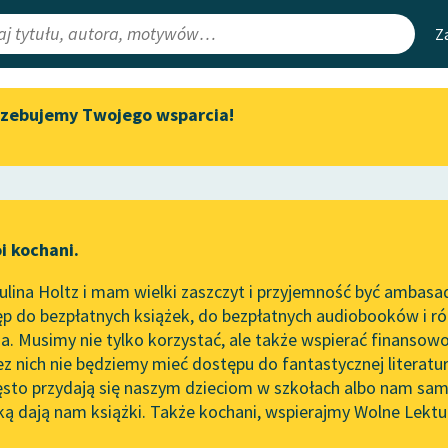
Z
rzebujemy Twojego wsparcia!
Aktualności
Narzędzia
e Lektury
Zapraszamy na spotkanie
Mapa Wolnych 
online z tłumaczkami
irmami
Leśmianator
literatury skandynawskiej
ewsletter
Przewodnik dla
Spotkanie z Katarzyną Tunkiel
i kochani.
czytających
w Oslo
zym
lina Holtz i mam wielki zaszczyt i przyjemność być ambasa
Wolne Lektury na 32.
p do bezpłatnych książek, do bezpłatnych audiobooków i różn
Pol’and’Rock Festivalu
API
. Musimy nie tylko korzystać, ale także wspierać finansowo
ce redakcyjne
„Kochanek Lady Chatterley”
OAI-PMH
ez nich nie będziemy mieć dostępu do fantastycznej literatu
do słuchania na Wolnych
ęsto przydają się naszym dzieciom w szkołach albo nam sam
Lekturach
Widget Wolnyc
ką dają nam książki. Także kochani, wspierajmy Wolne Lektu
oru
Andrzej Kijowski
✖
Nowy audiobook – „Marzenie
Przypisy
o Oriencie” Sophie Elkan