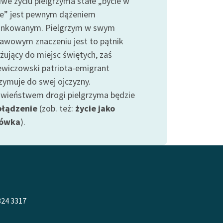
iwe życiu pielgrzyma stałe „bycie w
e” jest pewnym dążeniem
unkowanym. Pielgrzym w swym
awowym znaczeniu jest to pątnik
żujący do miejsc świętych, zaś
ewiczowski patriota-emigrant
rzymuje do swej ojczyzny.
iwieństwem drogi pielgrzyma będzie
błądzenie
(zob. też:
życie jako
ówka
).
324 3317