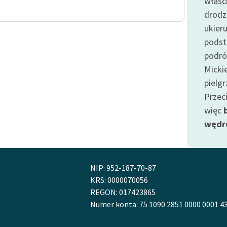
właśc
publicznej, lektur szkolnych
oraz Starego Testamentu
drodz
ukier
Odkurzamy bohaterów
podst
Szkoła Poezji Wolnych Lektur
podró
Micki
pielg
Przec
więc
wędr
NIP: 952-187-70-87
KRS: 0000070056
REGON: 017423865
Numer konta: 75 1090 2851 0000 0001 4