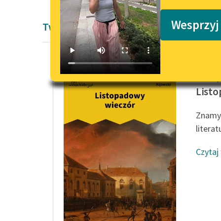
Podkasty o książkach
Wesprzyj
Twórczość Andrzeja Kijowskiego
Andrzej 
Listo
Znamy k
literat
Czytaj