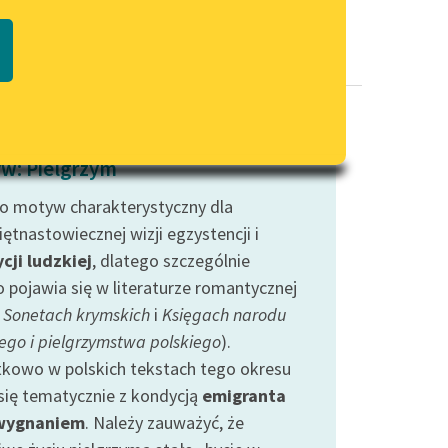
Regulamin biblioteki
macie PDF
Dane fundacji i sprawozdania
finansowe
Regulamin darowizn
Informacja o treściach
w: Pielgrzym
wrażliwych
to motyw charakterystyczny dla
Deklaracja dostępności
ętnastowiecznej wizji egzystencji i
cji ludzkiej
, dlatego szczególnie
o pojawia się w literaturze romantycznej
w
Sonetach krymskich
i
Księgach narodu
iego i pielgrzymstwa polskiego
).
kowo w polskich tekstach tego okresu
 się tematycznie z kondycją
emigranta
wygnaniem
. Należy zauważyć, że