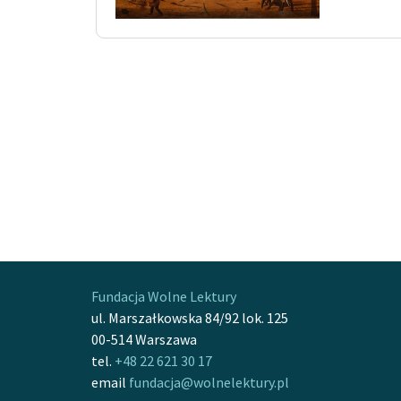
Fundacja Wolne Lektury
ul. Marszałkowska 84/92 lok. 125
00-514 Warszawa
tel.
+48 22 621 30 17
email
fundacja@wolnelektury.pl