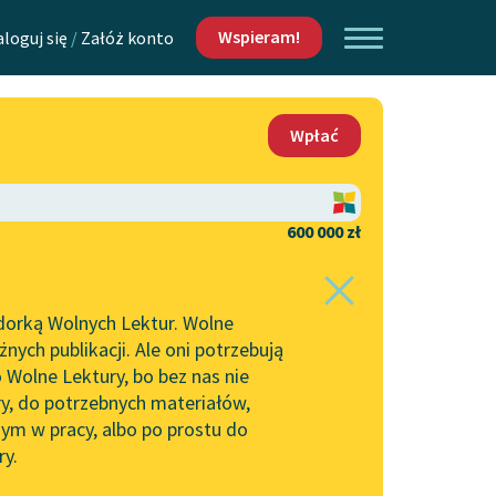
Wspieram!
aloguj się
/
Załóż konto
O nas
Wpłać
Lektur
Kontakt
O projekcie
600 000 zł
 piszących i
Zespół
dorką Wolnych Lektur. Wolne
Zasady wykorzystania
ych publikacji. Ale oni potrzebują
Wolnych Lektur
 Wolne Lektury, bo bez nas nie
Logotypy
ry, do potrzebnych materiałów,
ym w pracy, albo po prostu do
h Lektur
Materiały promocyjne
ry.
Polityka prywatności