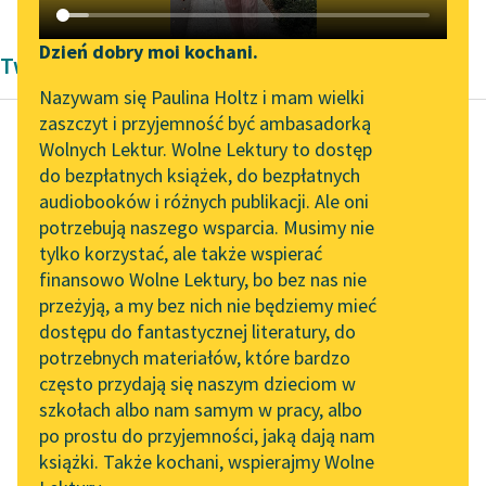
Katalog DAISY
Zgłoś brak utworu
Podkasty o książkach
Dzień dobry moi kochani.
Twórczość Andrzeja Kijowskiego
Aktualności
Narzędzia
Nazywam się Paulina Holtz i mam wielki
zaszczyt i przyjemność być ambasadorką
Zapraszamy na spotkanie
Mapa Wolnych Lektur
Wolnych Lektur. Wolne Lektury to dostęp
online z tłumaczkami
do bezpłatnych książek, do bezpłatnych
Andrzej Kijowski
Leśmianator
literatury skandynawskiej
audiobooków i różnych publikacji. Ale oni
Dziecko przez
potrzebują naszego wsparcia. Musimy nie
Przewodnik dla piszących i
ptaka przyniesione
Spotkanie z Katarzyną
tylko korzystać, ale także wspierać
czytających
Tunkiel w Oslo
finansowo Wolne Lektury, bo bez nas nie
Ta miłość właśnie do
przeżyją, a my bez nich nie będziemy mieć
Wolne Lektury na 32.
jedności jest często
dostępu do fantastycznej literatury, do
Pol’and’Rock Festivalu
API
źródłem szaleństw; dla
potrzebnych materiałów, które bardzo
niej poświęcić
„Kochanek Lady
OAI-PMH
często przydają się naszym dzieciom w
Chatterley” do słuchania
wszystko człowiek
szkołach albo nam samym w pracy, albo
Widget Wolnych Lektur
na Wolnych Lekturach
go...
po prostu do przyjemności, jaką dają nam
książki. Także kochani, wspierajmy Wolne
Przypisy
Nowy audiobook –
Czytaj więcej