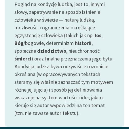
Pogląd na kondycję ludzką, jest to, innymi
Zespół
słowy, zapatrywanie na sposób istnienia
człowieka w świecie — naturę ludzką,
Zasady wykorzystania
możliwości i ograniczenia określające
Wolnych Lektur
egzystencję człowieka (takich jak np.
los
,
Bóg
/bogowie, determinizm
historii
,
Logotypy
społeczne
dziedzictwo
, nieuchronność
Materiały promocyjne
śmierci
) oraz finalne przeznaczenia jego bytu.
Kondycja ludzka bywa oczywiście rozmaicie
Polityka prywatności
określana (w opracowywanych tekstach
Regulamin biblioteki
staramy się właśnie zaznaczać tym motywem
różne jej ujęcia) i sposób jej definiowania
Dane fundacji i
sprawozdania finansowe
wskazuje na system wartości i idei, jakim
kieruje się autor wypowiedzi na ten temat
Regulamin darowizn
(tzn. nie zawsze autor tekstu).
Informacja o treściach
wrażliwych