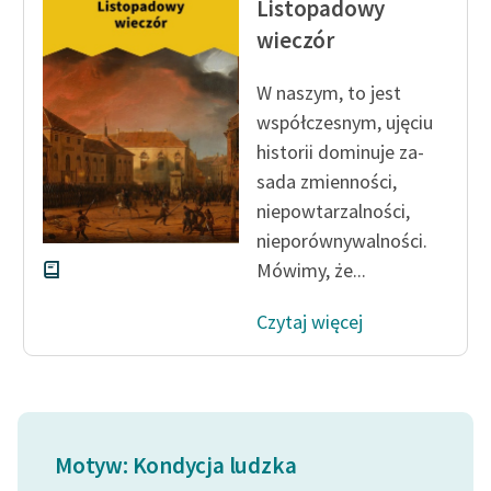
Listopadowy
feministycznej
wieczór
Ręce pełne poezji
W naszym, to jest
Kolekcje edukacyjne
współczesnym, ujęciu
twórców przechodzących
historii dominuje za­
do domeny publicznej,
sada zmienności,
lektur szkolnych oraz
niepowtarzalności,
Starego Testamentu
nieporównywalności.
Odkurzamy bohaterów
Mówimy, że...
Szkoła Poezji Wolnych
Czytaj więcej
Lektur
O nas
Kontakt
Motyw: Kondycja ludzka
O projekcie