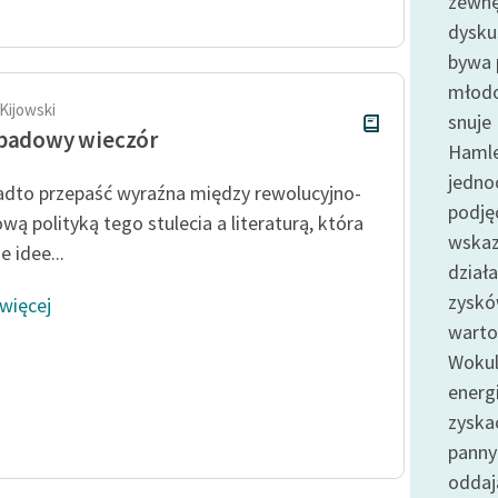
zewnę
publicznej, lektur szkolnych
oraz Starego Testamentu
dysku
bywa 
Odkurzamy bohaterów
młodo
Szkoła Poezji Wolnych Lektur
Kijowski
snuje 
padowy wieczór
Hamle
jedno
adto przepaść wyraźna między rewolucyjno-
podję
wą polityką tego stulecia a literaturą, która
wskaz
 idee...
działa
zyskó
 więcej
warto
Wokul
energ
zyska
panny
oddaj