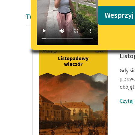
Podkasty o książkach
Wesprzyj
Twórczość Andrzeja Kijowskiego
Andrzej 
Listo
Gdy si
przeważ
obojęt.
Czytaj