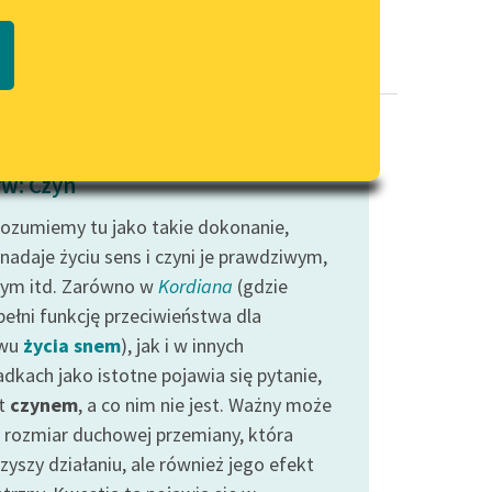
Regulamin biblioteki
macie PDF
Dane fundacji i sprawozdania
finansowe
Regulamin darowizn
Informacja o treściach
w: Czyn
wrażliwych
rozumiemy tu jako takie dokonanie,
Deklaracja dostępności
nadaje życiu sens i czyni je prawdziwym,
nym itd. Zarówno w
Kordiana
(gdzie
ełni funkcję przeciwieństwa dla
wu
życia snem
), jak i w innych
adkach jako istotne pojawia się pytanie,
st
czynem
, a co nim nie jest. Ważny może
ć rozmiar duchowej przemiany, która
zyszy działaniu, ale również jego efekt