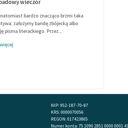
padowy wieczór
j natomiast bardzo znacząco brzmi taka
atywa: założymy bandę zbójecką albo
ę pisma literackiego. Przez...
 więcej
NIP: 952-187-70-87
KRS: 0000070056
REGON: 017423865
Numer konta: 75 1090 2851 0000 0001 4