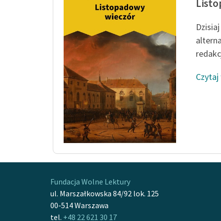
Listo
Dzisia
altern
redakcj
Czytaj
Fundacja Wolne Lektury
ul. Marszałkowska 84/92 lok. 125
00-514 Warszawa
tel.
+48 22 621 30 17