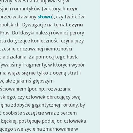
trzny. Kwestia ta pojawia się w
sjach romantyków (w których
czyn
przeciwstawiany
słowu
), czy twórców
polskich. Dywagacje na temat
czynu
Prus. Do klasyki należą również perory
ta dotyczące konieczności czynu przy
cześnie odczuwanej niemożności
cia działania. Za pomocą tego hasła
ywaliśmy fragmenty, w których wybór
nia wiąże się nie tylko z oceną strat i
w, ale z jakimś głębszym
ściowaniem (por. np. rozważania
skiego, czy człowiek obracający swą
ię na zdobycie gigantycznej fortuny, by
ć osobiste szczęście wraz z sercem
 Łęckiej, postępuje podlej od człowieka
ącego swe życie na zmarnowanie w