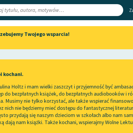
Z
rzebujemy Twojego wsparcia!
Aktualności
Narzędzia
e Lektury
Spotkanie z Katarzyną Tunkiel
Mapa Wolnych 
w Oslo
irmami
Leśmianator
Wolne Lektury na 32.
ewsletter
Przewodnik dla
Pol’and’Rock Festivalu
i kochani.
czytających
„Kochanek Lady Chatterley”
lina Holtz i mam wielki zaszczyt i przyjemność być ambasa
do słuchania na Wolnych
p do bezpłatnych książek, do bezpłatnych audiobooków i różn
Lekturach
API
. Musimy nie tylko korzystać, ale także wspierać finansowo
ce redakcyjne
Nowy audiobook – „Marzenie
OAI-PMH
ez nich nie będziemy mieć dostępu do fantastycznej literatu
o Oriencie” Sophie Elkan
ęsto przydają się naszym dzieciom w szkołach albo nam sam
Widget Wolnyc
Kolekcja Nadwyraz.com x
ką dają nam książki. Także kochani, wspierajmy Wolne Lektu
oru
Andrzej Kijowski
✖
Wolne Lektury – idealna na
Przypisy
lato