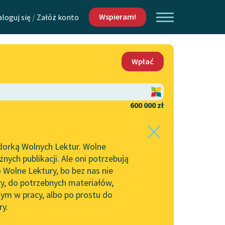
Wspieram!
aloguj się
/
Załóż konto
O nas
Wpłać
Lektur
Kontakt
O projekcie
600 000 zł
 piszących i
Zespół
dorką Wolnych Lektur. Wolne
Zasady wykorzystania
ych publikacji. Ale oni potrzebują
Wolnych Lektur
 Wolne Lektury, bo bez nas nie
Logotypy
ry, do potrzebnych materiałów,
ym w pracy, albo po prostu do
h Lektur
Materiały promocyjne
ry.
Polityka prywatności