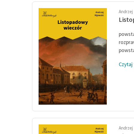
Andrzej 
Listo
powsta
rozpra
powsta
Czytaj
Andrzej 