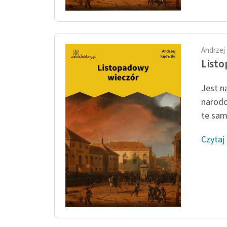
Andrzej 
Listo
Jest n
narodo
te same
Czytaj