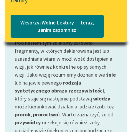
Lektury.
Katalog
Blog
Katalog w formacie PDF
Wesprzyj Wolne Lektury — teraz,
Lektury szkolne i klasyka
zanim zapomnisz
Motyw: Wizja
literatury do słuchania dla
Pod hasłem tym zbieramy zarówno
uczennic i uczniów z
niepełnosprawnościami
fragmenty, w których deklarowana jest lub
uzasadniana wiara w możliwość dostąpienia
E-kolekcja lektur
wizji, jak również konkretne opisy samych
szkolnych i literatury do
wizji. Jako wizję rozumiemy doznanie we
śnie
słuchania dla uczennic i
lub na jawie pewnego
rodzaju
uczniów z
syntetycznego obrazu rzeczywistości
,
niepełnosprawnościami
który staje się następnie podstawą
wiedzy
i
Feministyczne inspiracje.
może kierunkować działania ludzkie (zob. też
Popularyzacja
prorok
,
proroctwo
). Warto zaznaczyć, że od
skandynawskiej literatury
przywódcy
oczekuje się również, żeby
feministycznej
posiadał wizję (niekoniecznie pochodzącą ze