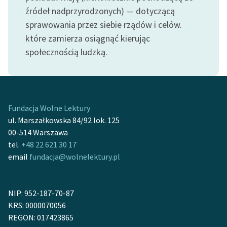
Ręce pełne poezji
źródeł nadprzyrodzonych) — dotyczącą
sprawowania przez siebie rządów i celów.
Kolekcje edukacyjne
które zamierza osiągnąć kierując
twórców przechodzących
do domeny publicznej,
społecznością ludzką.
lektur szkolnych oraz
Starego Testamentu
Odkurzamy bohaterów
Fundacja Wolne Lektury
Szkoła Poezji Wolnych
ul. Marszałkowska 84/92 lok. 125
Lektur
00-514 Warszawa
tel.
+48 22 621 30 17
O nas
email
fundacja@wolnelektury.pl
Kontakt
O projekcie
NIP: 952-187-70-87
KRS: 0000070056
Zespół
REGON: 017423865