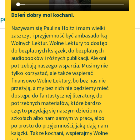
Katalog DAISY
Zgłoś brak utworu
Podkasty o książkach
Dzień dobry moi kochani.
powieści Andrzeja Kijowskiego
Aktualności
Narzędzia
Nazywam się Paulina Holtz i mam wielki
zaszczyt i przyjemność być ambasadorką
„Prokurator Alicja Horn”
Mapa Wolnych Lektur
Wolnych Lektur. Wolne Lektury to dostęp
do słuchania
do bezpłatnych książek, do bezpłatnych
Andrzej Kijowski
Leśmianator
audiobooków i różnych publikacji. Ale oni
Dziecko przez
Byliśmy częścią AI Impact
potrzebują naszego wsparcia. Musimy nie
Przewodnik dla piszących i
ptaka przyniesione
Lab
tylko korzystać, ale także wspierać
czytających
finansowo Wolne Lektury, bo bez nas nie
Zapraszamy na spotkanie
Stara poczciwa niańka
przeżyją, a my bez nich nie będziemy mieć
online z tłumaczkami
moja — wniosła
dostępu do fantastycznej literatury, do
literatury skandynawskiej
API
herbatę w filiżankach i
potrzebnych materiałów, które bardzo
coś tam jeszcze do
Spotkanie z Katarzyną
OAI-PMH
często przydają się naszym dzieciom w
Tunkiel w Oslo
jedzenia. Każdy...
szkołach albo nam samym w pracy, albo
Widget Wolnych Lektur
po prostu do przyjemności, jaką dają nam
102. lata temu zmarł
Czytaj więcej
książki. Także kochani, wspierajmy Wolne
Przypisy
Joseph Conrad