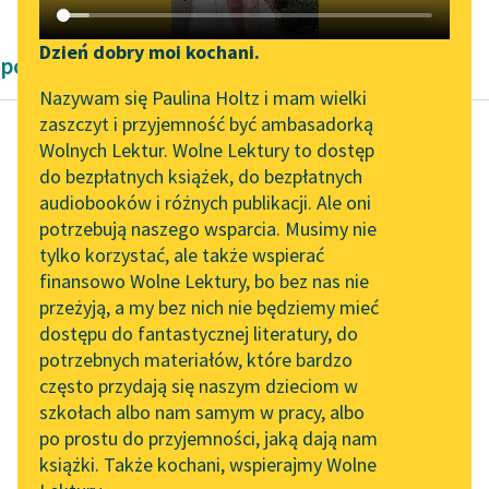
Katalog DAISY
Zgłoś brak utworu
Podkasty o książkach
Dzień dobry moi kochani.
powieści Andrzeja Kijowskiego
Aktualności
Narzędzia
Nazywam się Paulina Holtz i mam wielki
zaszczyt i przyjemność być ambasadorką
„Prokurator Alicja Horn”
Mapa Wolnych Lektur
Wolnych Lektur. Wolne Lektury to dostęp
do słuchania
do bezpłatnych książek, do bezpłatnych
Andrzej Kijowski
Leśmianator
audiobooków i różnych publikacji. Ale oni
Dziecko przez
Byliśmy częścią AI Impact
potrzebują naszego wsparcia. Musimy nie
Przewodnik dla piszących i
ptaka przyniesione
Lab
tylko korzystać, ale także wspierać
czytających
finansowo Wolne Lektury, bo bez nas nie
Zapraszamy na spotkanie
„Jaką rolę w zajściach
przeżyją, a my bez nich nie będziemy mieć
online z tłumaczkami
odegrał osobnik
dostępu do fantastycznej literatury, do
literatury skandynawskiej
API
tajemniczy, który…”.
potrzebnych materiałów, które bardzo
Spotkanie z Katarzyną
OAI-PMH
często przydają się naszym dzieciom w
Tajemniczy osobnik…
Tunkiel w Oslo
szkołach albo nam samym w pracy, albo
Widget Wolnych Lektur
Zły duch, mąciciel
po prostu do przyjemności, jaką dają nam
102. lata temu zmarł
czystej wody...
książki. Także kochani, wspierajmy Wolne
Przypisy
Joseph Conrad