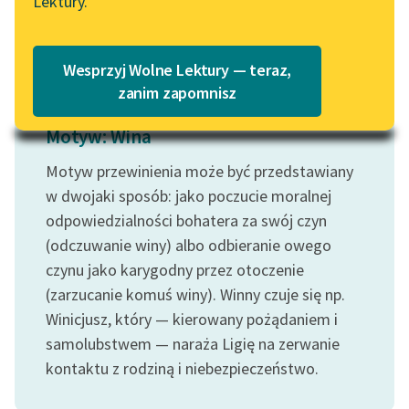
Lektury.
Czytaj więcej
Katalog
Blog
Katalog w formacie PDF
Wesprzyj Wolne Lektury — teraz,
Lektury szkolne i klasyka
zanim zapomnisz
literatury do słuchania dla
Motyw: Wina
uczennic i uczniów z
niepełnosprawnościami
Motyw przewinienia może być przedstawiany
E-kolekcja lektur
w dwojaki sposób: jako poczucie moralnej
szkolnych i literatury do
odpowiedzialności bohatera za swój czyn
słuchania dla uczennic i
(odczuwanie winy) albo odbieranie owego
uczniów z
czynu jako karygodny przez otoczenie
niepełnosprawnościami
(zarzucanie komuś winy). Winny czuje się np.
Feministyczne inspiracje.
Winicjusz, który — kierowany pożądaniem i
Popularyzacja
samolubstwem — naraża Ligię na zerwanie
skandynawskiej literatury
kontaktu z rodziną i niebezpieczeństwo.
feministycznej