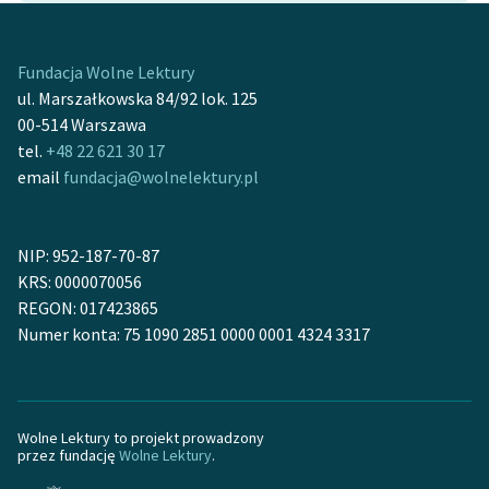
Ręce pełne poezji
Kolekcje edukacyjne
Fundacja Wolne Lektury
twórców przechodzących
ul. Marszałkowska 84/92 lok. 125
do domeny publicznej,
00-514 Warszawa
lektur szkolnych oraz
tel.
+48 22 621 30 17
Starego Testamentu
email
fundacja@wolnelektury.pl
Odkurzamy bohaterów
Szkoła Poezji Wolnych
NIP: 952-187-70-87
Lektur
KRS: 0000070056
REGON: 017423865
O nas
Numer konta: 75 1090 2851 0000 0001 4324 3317
Kontakt
O projekcie
Wolne Lektury to projekt prowadzony
Zespół
przez fundację
Wolne Lektury
.