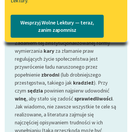
Lektury.
Katalog
Blog
Katalog w formacie PDF
Wesprzyj Wolne Lektury — teraz,
Lektury szkolne i klasyka
zanim zapomnisz
Motyw: Sąd
literatury do słuchania dla
Zadaniem tej zinstytucjonalizowanej formy
uczennic i uczniów z
niepełnosprawnościami
wymierzania
kary
za złamanie praw
regulujących życie społeczeństwa jest
E-kolekcja lektur
przywrócenie ładu naruszonego przez
szkolnych i literatury do
popełnienie
zbrodni
(lub drobniejszego
słuchania dla uczennic i
przestępstwa, takiego jak
kradzież
). Przy
uczniów z
czym
sędzia
powinien najpierw udowodnić
niepełnosprawnościami
winę
, aby stało się zadość
sprawiedliwości
.
Feministyczne inspiracje.
Jak wiadomo, nie zawsze wszystkie te cele są
Popularyzacja
realizowane, a literatura zajmuje się
skandynawskiej literatury
najczęściej opisywaniem trudności w ich
feministycznej
wypełnianiu (taką przeszkodą może być