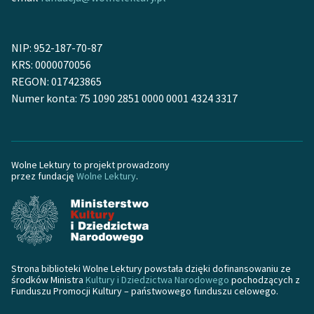
Zasady wykorzystania
Wolnych Lektur
NIP: 952-187-70-87
KRS: 0000070056
Logotypy
REGON: 017423865
Numer konta: 75 1090 2851 0000 0001 4324 3317
Materiały promocyjne
Polityka prywatności
Regulamin biblioteki
Wolne Lektury to projekt prowadzony
przez fundację
Wolne Lektury
.
Dane fundacji i
sprawozdania finansowe
Regulamin darowizn
Informacja o treściach
Strona biblioteki Wolne Lektury powstała dzięki dofinansowaniu ze
wrażliwych
środków Ministra
Kultury i Dziedzictwa Narodowego
pochodzących z
Funduszu Promocji Kultury – państwowego funduszu celowego.
Deklaracja dostępności