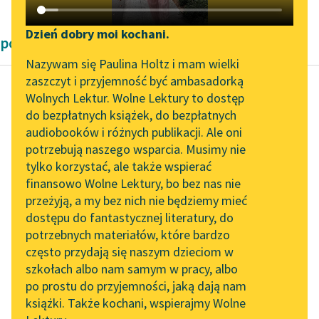
Katalog DAISY
Zgłoś brak utworu
Podkasty o książkach
Dzień dobry moi kochani.
powieści Andrzeja Kijowskiego
Aktualności
Narzędzia
Nazywam się Paulina Holtz i mam wielki
zaszczyt i przyjemność być ambasadorką
„Prokurator Alicja Horn”
Mapa Wolnych Lektur
Wolnych Lektur. Wolne Lektury to dostęp
do słuchania
do bezpłatnych książek, do bezpłatnych
Andrzej Kijowski
Leśmianator
audiobooków i różnych publikacji. Ale oni
Dziecko przez
Byliśmy częścią AI Impact
potrzebują naszego wsparcia. Musimy nie
Przewodnik dla piszących i
ptaka przyniesione
Lab
tylko korzystać, ale także wspierać
czytających
finansowo Wolne Lektury, bo bez nas nie
Zapraszamy na spotkanie
Reszta znana z gazet,
przeżyją, a my bez nich nie będziemy mieć
online z tłumaczkami
a nawet z
dostępu do fantastycznej literatury, do
literatury skandynawskiej
API
podręczników no­wszej
potrzebnych materiałów, które bardzo
historii. Oto relacja
Spotkanie z Katarzyną
OAI-PMH
często przydają się naszym dzieciom w
Tunkiel w Oslo
naocznego świadka...
szkołach albo nam samym w pracy, albo
Widget Wolnych Lektur
po prostu do przyjemności, jaką dają nam
102. lata temu zmarł
Czytaj więcej
książki. Także kochani, wspierajmy Wolne
Przypisy
Joseph Conrad