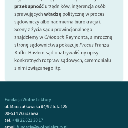
Ręce pełne poezji
przekupność
urzędników, ingerencja osób
sprawujących
władzę
polityczną w proces
Kolekcje edukacyjne
sądowniczy albo nadmierna biurokracja).
twórców przechodzących
do domeny publicznej,
Sceny z życia sądu prowincjonalnego
lektur szkolnych oraz
znajdziemy w
Chłopach
Reymonta, a mroczną
Starego Testamentu
stronę sądownictwa pokazuje
Proces
Franza
Kafki. Hasłem sąd opatrywaliśmy opisy
Odkurzamy bohaterów
konkretnych rozpraw sądowych, ceremoniału
Szkoła Poezji Wolnych
z nimi związanego itp.
Lektur
O nas
Kontakt
Fundacja Wolne Lektury
ul. Marszałkowska 84/92 lok. 125
O projekcie
00-514 Warszawa
Zespół
tel.
+48 22 621 30 17
email
fundacja@wolnelektury.pl