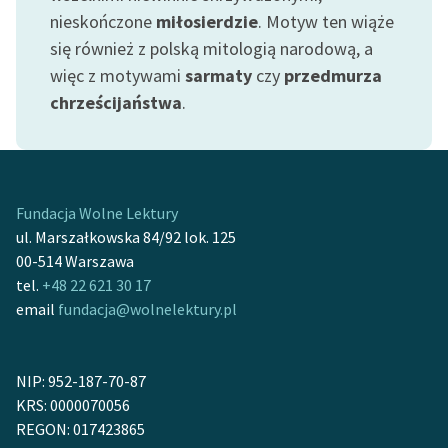
feministycznej
nieskończone
miłosierdzie
. Motyw ten wiąże
się również z polską mitologią narodową, a
Ręce pełne poezji
więc z motywami
sarmaty
czy
przedmurza
Kolekcje edukacyjne
chrześcijaństwa
.
twórców przechodzących
do domeny publicznej,
lektur szkolnych oraz
Starego Testamentu
Fundacja Wolne Lektury
Odkurzamy bohaterów
ul. Marszałkowska 84/92 lok. 125
00-514 Warszawa
Szkoła Poezji Wolnych
tel.
+48 22 621 30 17
Lektur
email
fundacja@wolnelektury.pl
O nas
NIP: 952-187-70-87
Kontakt
KRS: 0000070056
O projekcie
REGON: 017423865