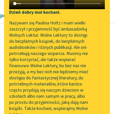
Katalog DAISY
Zgłoś brak utworu
Podkasty o książkach
Dzień dobry moi kochani.
powieści Andrzeja Kijowskiego
Aktualności
Narzędzia
Nazywam się Paulina Holtz i mam wielki
zaszczyt i przyjemność być ambasadorką
Zapraszamy na spotkanie
Mapa Wolnych Lektur
Wolnych Lektur. Wolne Lektury to dostęp
online z tłumaczkami
do bezpłatnych książek, do bezpłatnych
Andrzej Kijowski
Leśmianator
literatury skandynawskiej
audiobooków i różnych publikacji. Ale oni
Dziecko przez
potrzebują naszego wsparcia. Musimy nie
Przewodnik dla piszących i
ptaka przyniesione
Spotkanie z Katarzyną
tylko korzystać, ale także wspierać
czytających
Tunkiel w Oslo
finansowo Wolne Lektury, bo bez nas nie
— Panie, już niedługo
przeżyją, a my bez nich nie będziemy mieć
Wolne Lektury na 32.
sądny dzień. Słońce ma
dostępu do fantastycznej literatury, do
Pol’and’Rock Festivalu
API
się spotkać z ziemią.
potrzebnych materiałów, które bardzo
Bałtyk cały kraj zaleje...
„Kochanek Lady
OAI-PMH
często przydają się naszym dzieciom w
Chatterley” do słuchania
szkołach albo nam samym w pracy, albo
Widget Wolnych Lektur
Czytaj więcej
na Wolnych Lekturach
po prostu do przyjemności, jaką dają nam
książki. Także kochani, wspierajmy Wolne
Przypisy
Nowy audiobook –