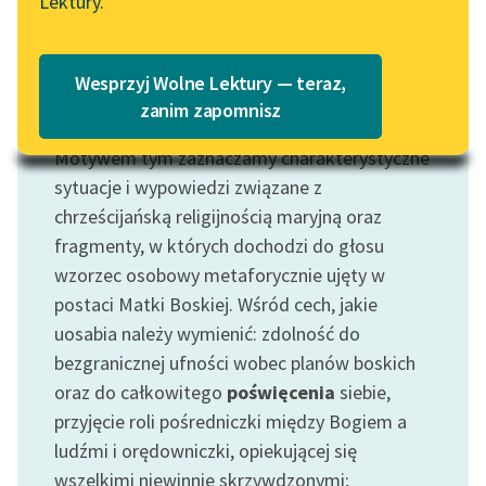
Lektury.
„Marzenie o Oriencie”
Katalog
Sophie Elkan
Katalog w formacie PDF
Blog
Wesprzyj Wolne Lektury — teraz,
zanim zapomnisz
Motyw: Matka Boska
Motywem tym zaznaczamy charakterystyczne
Lektury szkolne i klasyka
literatury do słuchania dla
sytuacje i wypowiedzi związane z
uczennic i uczniów z
chrześcijańską religijnością maryjną oraz
niepełnosprawnościami
fragmenty, w których dochodzi do głosu
wzorzec osobowy metaforycznie ujęty w
E-kolekcja lektur
postaci Matki Boskiej. Wśród cech, jakie
szkolnych i literatury do
uosabia należy wymienić: zdolność do
słuchania dla uczennic i
uczniów z
bezgranicznej ufności wobec planów boskich
niepełnosprawnościami
oraz do całkowitego
poświęcenia
siebie,
przyjęcie roli pośredniczki między Bogiem a
Feministyczne inspiracje.
ludźmi i orędowniczki, opiekującej się
Popularyzacja
wszelkimi niewinnie skrzywdzonymi;
skandynawskiej literatury