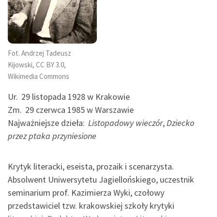
feministycznej
Ręce pełne poezji
Kolekcje edukacyjne
Fot. Andrzej Tadeusz
twórców przechodzących
Kijowski, CC BY 3.0,
do domeny publicznej,
Wikimedia Commons
lektur szkolnych oraz
Starego Testamentu
Ur.
29 listopada 1928 w Krakowie
Zm.
29 czerwca 1985 w Warszawie
Odkurzamy bohaterów
Najważniejsze dzieła:
Listopadowy wieczór
,
Dziecko
Szkoła Poezji Wolnych
przez ptaka przyniesione
Lektur
O nas
Krytyk literacki, eseista, prozaik i scenarzysta.
Absolwent Uniwersytetu Jagiellońskiego, uczestnik
Kontakt
seminarium prof. Kazimierza Wyki, czołowy
przedstawiciel tzw. krakowskiej szkoły krytyki
O projekcie