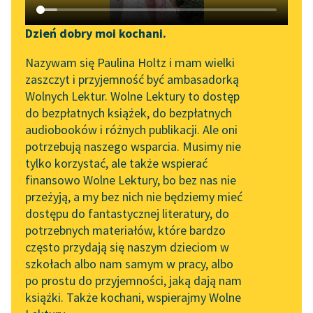
Katalog DAISY
Sortuj:
Zgłoś brak utworu
Podkasty o książkach
Dzień dobry moi kochani.
Aktualności
Epika okresu współczesności Andrzeja
Narzędzia
Nazywam się Paulina Holtz i mam wielki
zaszczyt i przyjemność być ambasadorką
Kijowskiego
Zapraszamy na spotkanie
Mapa Wolnych Lektur
Wolnych Lektur. Wolne Lektury to dostęp
online z tłumaczkami
do bezpłatnych książek, do bezpłatnych
Leśmianator
literatury skandynawskiej
audiobooków i różnych publikacji. Ale oni
potrzebują naszego wsparcia. Musimy nie
Przewodnik dla piszących i
Spotkanie z Katarzyną
tylko korzystać, ale także wspierać
czytających
Tunkiel w Oslo
finansowo Wolne Lektury, bo bez nas nie
przeżyją, a my bez nich nie będziemy mieć
Wolne Lektury na 32.
dostępu do fantastycznej literatury, do
Pol’and’Rock Festivalu
API
potrzebnych materiałów, które bardzo
„Kochanek Lady
OAI-PMH
często przydają się naszym dzieciom w
Chatterley” do słuchania
szkołach albo nam samym w pracy, albo
Widget Wolnych Lektur
na Wolnych Lekturach
po prostu do przyjemności, jaką dają nam
książki. Także kochani, wspierajmy Wolne
Przypisy
Nowy audiobook –