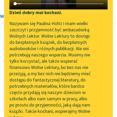
Katalog DAISY
Zgłoś brak utworu
Podkasty o książkach
Dzień dobry moi kochani.
wiersze Aleksandra Kasprzak
Aktualności
Narzędzia
Nazywam się Paulina Holtz i mam wielki
zaszczyt i przyjemność być ambasadorką
„Prokurator Alicja Horn”
Mapa Wolnych Lektur
Wolnych Lektur. Wolne Lektury to dostęp
do słuchania
do bezpłatnych książek, do bezpłatnych
Bartosz Dłubała
Leśmianator
audiobooków i różnych publikacji. Ale oni
***
Byliśmy częścią AI Impact
potrzebują naszego wsparcia. Musimy nie
Przewodnik dla piszących i
Lab
tylko korzystać, ale także wspierać
czytających
mama mówiła że idzie
finansowo Wolne Lektury, bo bez nas nie
Zapraszamy na spotkanie
się powiesić
przeżyją, a my bez nich nie będziemy mieć
online z tłumaczkami
jak schnąca bielizna na
dostępu do fantastycznej literatury, do
literatury skandynawskiej
API
sznurku
potrzebnych materiałów, które bardzo
widzieliśmy tam
Spotkanie z Katarzyną
OAI-PMH
często przydają się naszym dzieciom w
szkielet zakuty...
Tunkiel w Oslo
szkołach albo nam samym w pracy, albo
Widget Wolnych Lektur
po prostu do przyjemności, jaką dają nam
102. lata temu zmarł
Czytaj więcej
książki. Także kochani, wspierajmy Wolne
Przypisy
Joseph Conrad