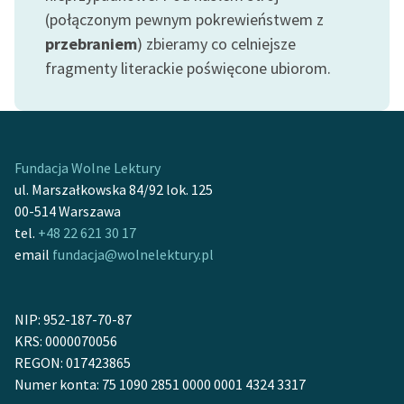
Ręce pełne poezji
(połączonym pewnym pokrewieństwem z
przebraniem
) zbieramy co celniejsze
Kolekcje edukacyjne
fragmenty literackie poświęcone ubiorom.
twórców przechodzących
do domeny publicznej,
lektur szkolnych oraz
Starego Testamentu
Fundacja Wolne Lektury
Odkurzamy bohaterów
ul. Marszałkowska 84/92 lok. 125
Szkoła Poezji Wolnych
00-514 Warszawa
Lektur
tel.
+48 22 621 30 17
email
fundacja@wolnelektury.pl
O nas
Kontakt
NIP: 952-187-70-87
O projekcie
KRS: 0000070056
REGON: 017423865
Zespół
Numer konta: 75 1090 2851 0000 0001 4324 3317