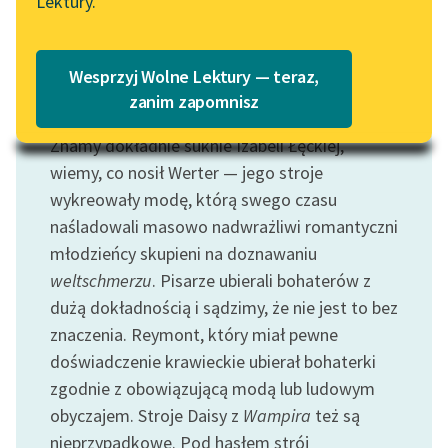
Lektury.
Katalog
Blog
Katalog w formacie PDF
Wesprzyj Wolne Lektury — teraz,
Lektury szkolne i klasyka
zanim zapomnisz
Motyw: Strój
literatury do słuchania dla
Znamy dokładnie suknie Izabeli Łęckiej,
uczennic i uczniów z
niepełnosprawnościami
wiemy, co nosił Werter — jego stroje
wykreowały modę, którą swego czasu
E-kolekcja lektur
naśladowali masowo nadwrażliwi romantyczni
szkolnych i literatury do
młodzieńcy skupieni na doznawaniu
słuchania dla uczennic i
weltschmerzu
. Pisarze ubierali bohaterów z
uczniów z
dużą dokładnością i sądzimy, że nie jest to bez
niepełnosprawnościami
znaczenia. Reymont, który miał pewne
Feministyczne inspiracje.
doświadczenie krawieckie ubierał bohaterki
Popularyzacja
zgodnie z obowiązującą modą lub ludowym
skandynawskiej literatury
obyczajem. Stroje Daisy z
Wampira
też są
feministycznej
nieprzypadkowe. Pod hasłem strój