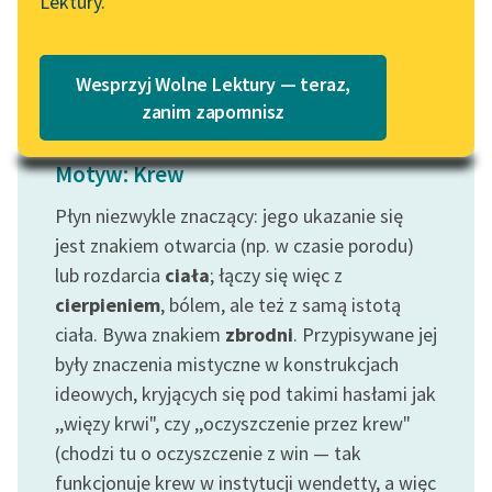
Lektury.
Katalog
Blog
Czytaj więcej
Katalog w formacie PDF
Wesprzyj Wolne Lektury — teraz,
Lektury szkolne i klasyka
zanim zapomnisz
literatury do słuchania dla
uczennic i uczniów z
Motyw: Krew
niepełnosprawnościami
Płyn niezwykle znaczący: jego ukazanie się
E-kolekcja lektur
jest znakiem otwarcia (np. w czasie porodu)
szkolnych i literatury do
lub rozdarcia
ciała
; łączy się więc z
słuchania dla uczennic i
cierpieniem
, bólem, ale też z samą istotą
uczniów z
ciała. Bywa znakiem
zbrodni
. Przypisywane jej
niepełnosprawnościami
były znaczenia mistyczne w konstrukcjach
Feministyczne inspiracje.
ideowych, kryjących się pod takimi hasłami jak
Popularyzacja
,,więzy krwi", czy ,,oczyszczenie przez krew"
skandynawskiej literatury
(chodzi tu o oczyszczenie z win — tak
feministycznej
funkcjonuje krew w instytucji wendetty, a więc