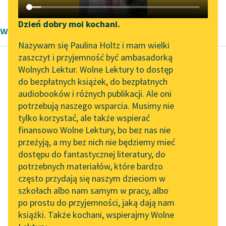
Katalog DAISY
Zgłoś brak utworu
Podkasty o książkach
Dzień dobry moi kochani.
wiersze Aleksandra Kasprzak
Aktualności
Narzędzia
Nazywam się Paulina Holtz i mam wielki
zaszczyt i przyjemność być ambasadorką
„Prokurator Alicja Horn”
Mapa Wolnych Lektur
Wolnych Lektur. Wolne Lektury to dostęp
do słuchania
do bezpłatnych książek, do bezpłatnych
Aleksandra Kasprzak
Leśmianator
audiobooków i różnych publikacji. Ale oni
badania terenowe
Byliśmy częścią AI Impact
potrzebują naszego wsparcia. Musimy nie
Przewodnik dla piszących i
nad polskim
Lab
tylko korzystać, ale także wspierać
czytających
seksem
finansowo Wolne Lektury, bo bez nas nie
Zapraszamy na spotkanie
przeżyją, a my bez nich nie będziemy mieć
online z tłumaczkami
Stan wiedzy na temat
dostępu do fantastycznej literatury, do
literatury skandynawskiej
API
seksualności i płci w
potrzebnych materiałów, które bardzo
Spotkanie z Katarzyną
Polsce jest
OAI-PMH
często przydają się naszym dzieciom w
Tunkiel w Oslo
porównywalny
szkołach albo nam samym w pracy, albo
Widget Wolnych Lektur
po prostu do przyjemności, jaką dają nam
do wiedzy naukowców
102. lata temu zmarł
książki. Także kochani, wspierajmy Wolne
Przypisy
z...
Joseph Conrad