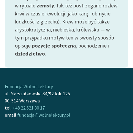
Ręce pełne poezji
w rytuale
zemsty
, tak też postrzegano rozlew
krwi w czasie rewolucji: jako karę i obmycie
Kolekcje edukacyjne
ludzkości z grzechu). Krew może być także
twórców przechodzących
arystokratyczna, niebieska, królewska — w
do domeny publicznej,
lektur szkolnych oraz
tym przypadku motyw ten w swoisty sposób
Starego Testamentu
opisuje
pozycję społeczną
, pochodzenie i
dziedzictwo
.
Odkurzamy bohaterów
Szkoła Poezji Wolnych
Lektur
O nas
Fundacja Wolne Lektury
ul. Marszałkowska 84/92 lok. 125
Kontakt
00-514 Warszawa
tel.
+48 22 621 30 17
O projekcie
email
fundacja@wolnelektury.pl
Zespół