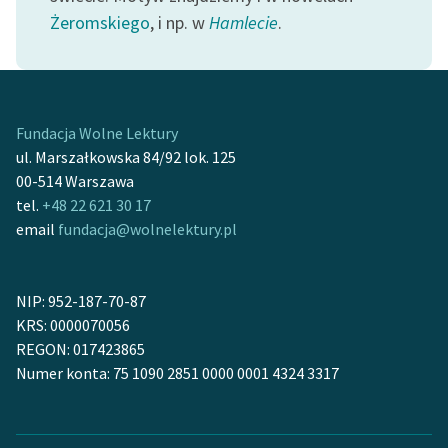
feministycznej
Żeromskiego
, i np. w
Hamlecie
.
Ręce pełne poezji
Kolekcje edukacyjne
twórców przechodzących
Fundacja Wolne Lektury
do domeny publicznej,
ul. Marszałkowska 84/92 lok. 125
lektur szkolnych oraz
00-514 Warszawa
Starego Testamentu
tel.
+48 22 621 30 17
email
fundacja@wolnelektury.pl
Odkurzamy bohaterów
Szkoła Poezji Wolnych
Lektur
NIP: 952-187-70-87
KRS: 0000070056
O nas
REGON: 017423865
Numer konta: 75 1090 2851 0000 0001 4324 3317
Kontakt
O projekcie