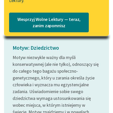
Lektury.
„Marzenie o Oriencie”
nie. Mama od...
Katalog
Sophie Elkan
Czytaj więcej
Katalog w formacie PDF
Blog
Wesprzyj Wolne Lektury — teraz,
zanim zapomnisz
Lektury szkolne i klasyka
literatury do słuchania dla
Motyw: Dziedzictwo
uczennic i uczniów z
niepełnosprawnościami
Motyw niezwykle ważny dla myśli
konserwatywnej (ale nie tylko), odnoszący się
E-kolekcja lektur
do całego tego bagażu społeczno-
szkolnych i literatury do
słuchania dla uczennic i
genetycznego, który u zarania określa życie
uczniów z
człowieka i wyznacza mu egzystencjalne
niepełnosprawnościami
zadania. Uświadomienie sobie swego
dziedzictwa wymaga ustosunkowania się
Feministyczne inspiracje.
wobec miejsca, w którym istniejemy w
Popularyzacja
świecie. Motyw znajdziemy i w nowelach
skandynawskiej literatury