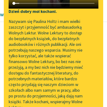
Katalog DAISY
Zgłoś brak utworu
Podkasty o książkach
Dzień dobry moi kochani.
wiersze Aleksandra Kasprzak
Aktualności
Narzędzia
Nazywam się Paulina Holtz i mam wielki
zaszczyt i przyjemność być ambasadorką
Zapraszamy na spotkanie
Mapa Wolnych Lektur
Wolnych Lektur. Wolne Lektury to dostęp
online z tłumaczkami
do bezpłatnych książek, do bezpłatnych
Aleksandra Kasprzak
Leśmianator
literatury skandynawskiej
audiobooków i różnych publikacji. Ale oni
Niebezpieczeństwo
potrzebują naszego wsparcia. Musimy nie
Przewodnik dla piszących i
jedzenia w
Spotkanie z Katarzyną
tylko korzystać, ale także wspierać
czytających
Tunkiel w Oslo
miejscach
finansowo Wolne Lektury, bo bez nas nie
publicznych i
przeżyją, a my bez nich nie będziemy mieć
Wolne Lektury na 32.
prywatnych
dostępu do fantastycznej literatury, do
Pol’and’Rock Festivalu
API
potrzebnych materiałów, które bardzo
„Kochanek Lady
OAI-PMH
Odcinanie się od
często przydają się naszym dzieciom w
Chatterley” do słuchania
szkołach albo nam samym w pracy, albo
rodziny jest odcinaniem
Widget Wolnych Lektur
na Wolnych Lekturach
po prostu do przyjemności, jaką dają nam
końcówek banana —
książki. Także kochani, wspierajmy Wolne
Przypisy
niektórzy to robią, inni
Nowy audiobook –