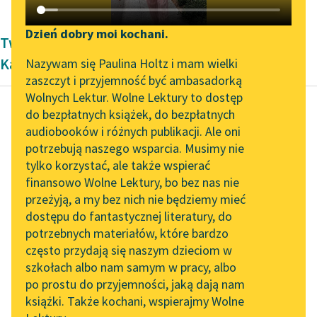
Katalog DAISY
Zgłoś brak utworu
Podkasty o książkach
Dzień dobry moi kochani.
Twórczość okresu współczesności Aleksandra
Aktualności
Narzędzia
Kasprzak
Nazywam się Paulina Holtz i mam wielki
zaszczyt i przyjemność być ambasadorką
„Prokurator Alicja Horn”
Mapa Wolnych Lektur
Wolnych Lektur. Wolne Lektury to dostęp
do słuchania
do bezpłatnych książek, do bezpłatnych
Leśmianator
audiobooków i różnych publikacji. Ale oni
Maria Cyranowicz
Byliśmy częścią AI Impact
potrzebują naszego wsparcia. Musimy nie
Przewodnik dla piszących i
,,zajadle"
Lab
tylko korzystać, ale także wspierać
czytających
finansowo Wolne Lektury, bo bez nas nie
Zapraszamy na spotkanie
a pani tak szczuje tak
przeżyją, a my bez nich nie będziemy mieć
online z tłumaczkami
język na język
dostępu do fantastycznej literatury, do
literatury skandynawskiej
API
żeby sam się wygadał z
potrzebnych materiałów, które bardzo
tego jak...
Spotkanie z Katarzyną
OAI-PMH
często przydają się naszym dzieciom w
Tunkiel w Oslo
szkołach albo nam samym w pracy, albo
Widget Wolnych Lektur
Czytaj więcej
po prostu do przyjemności, jaką dają nam
102. lata temu zmarł
książki. Także kochani, wspierajmy Wolne
Przypisy
Joseph Conrad