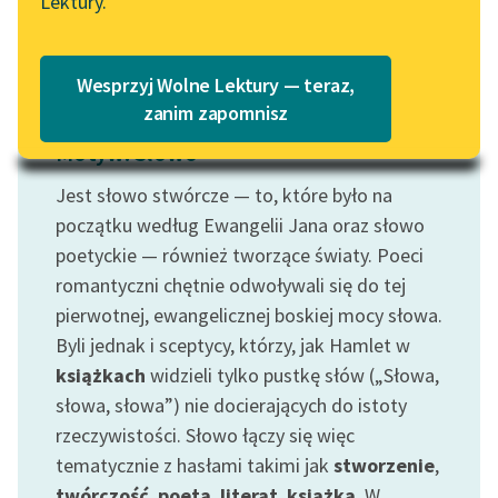
Lektury.
Katalog
Blog
Katalog w formacie PDF
Wesprzyj Wolne Lektury — teraz,
Lektury szkolne i klasyka
zanim zapomnisz
literatury do słuchania dla
Motyw: Słowo
uczennic i uczniów z
niepełnosprawnościami
Jest słowo stwórcze — to, które było na
początku według Ewangelii Jana oraz słowo
E-kolekcja lektur
poetyckie — również tworzące światy. Poeci
szkolnych i literatury do
romantyczni chętnie odwoływali się do tej
słuchania dla uczennic i
pierwotnej, ewangelicznej boskiej mocy słowa.
uczniów z
niepełnosprawnościami
Byli jednak i sceptycy, którzy, jak Hamlet w
książkach
widzieli tylko pustkę słów („Słowa,
Feministyczne inspiracje.
słowa, słowa”) nie docierających do istoty
Popularyzacja
rzeczywistości. Słowo łączy się więc
skandynawskiej literatury
tematycznie z hasłami takimi jak
stworzenie
,
feministycznej
twórczość
,
poeta
,
literat
,
książka
. W