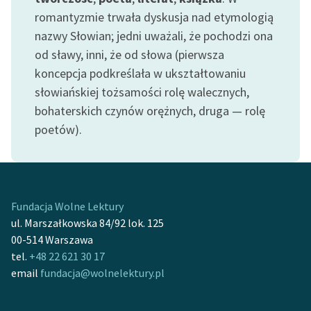
Ręce pełne poezji
romantyzmie trwała dyskusja nad etymologią
nazwy Słowian; jedni uważali, że pochodzi ona
Kolekcje edukacyjne
twórców przechodzących
od sławy, inni, że od słowa (pierwsza
do domeny publicznej,
koncepcja podkreślała w ukształtowaniu
lektur szkolnych oraz
słowiańskiej tożsamości rolę walecznych,
Starego Testamentu
bohaterskich czynów orężnych, druga — rolę
poetów).
Odkurzamy bohaterów
Szkoła Poezji Wolnych
Lektur
O nas
Fundacja Wolne Lektury
ul. Marszałkowska 84/92 lok. 125
Kontakt
00-514 Warszawa
tel.
+48 22 621 30 17
O projekcie
email
fundacja@wolnelektury.pl
Zespół