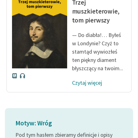
Trzej
Ręce pełne poezji
muszkieterowie,
Kolekcje edukacyjne
tom pierwszy
twórców przechodzących
do domeny publicznej,
— Do diabła!… Byłeś
lektur szkolnych oraz
w Londynie? Czyż to
Starego Testamentu
stamtąd wywiozłeś
Odkurzamy bohaterów
ten piękny diament
błyszczący na twoim...
Szkoła Poezji Wolnych
Lektur
Czytaj więcej
O nas
Kontakt
O projekcie
Motyw: Wróg
Zespół
Pod tym hasłem zbieramy definicje i opisy