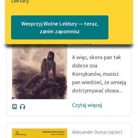
Lektury.
Katalog
Blog
Katalog w formacie PDF
Wesprzyj Wolne Lektury — teraz,
Aleksander Dumas (ojciec)
Lektury szkolne i klasyka
zanim zapomnisz
Hrabia Monte
literatury do słuchania dla
Christo
uczennic i uczniów z
niepełnosprawnościami
A więc, skoro pan tak
E-kolekcja lektur
dobrze zna
szkolnych i literatury do
Korsykanów, musisz
słuchania dla uczennic i
pan wiedzieć, że umieją
uczniów z
dotrzymywać słowa...
niepełnosprawnościami
Czytaj więcej
Feministyczne inspiracje.
Popularyzacja
skandynawskiej literatury
feministycznej
Aleksander Dumas (ojciec)