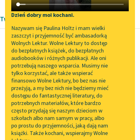
Katalog DAISY
Zgłoś brak utworu
Podkasty o książkach
Dzień dobry moi kochani.
Twórczość Aleksandra Dumas
Aktualności
Narzędzia
Nazywam się Paulina Holtz i mam wielki
zaszczyt i przyjemność być ambasadorką
„Prokurator Alicja Horn”
Mapa Wolnych Lektur
Wolnych Lektur. Wolne Lektury to dostęp
do słuchania
do bezpłatnych książek, do bezpłatnych
Aleksander Dumas (ojciec)
Leśmianator
audiobooków i różnych publikacji. Ale oni
Hrabia Monte
Byliśmy częścią AI Impact
potrzebują naszego wsparcia. Musimy nie
Przewodnik dla piszących i
Christo
Lab
tylko korzystać, ale także wspierać
czytających
finansowo Wolne Lektury, bo bez nas nie
Zapraszamy na spotkanie
Odwróciwszy się,
przeżyją, a my bez nich nie będziemy mieć
online z tłumaczkami
armator spostrzegł
dostępu do fantastycznej literatury, do
literatury skandynawskiej
API
stojącego obok
potrzebnych materiałów, które bardzo
Danglarsa, który z
Spotkanie z Katarzyną
OAI-PMH
często przydają się naszym dzieciom w
Tunkiel w Oslo
pozoru zdawał się
szkołach albo nam samym w pracy, albo
Widget Wolnych Lektur
oczekiwać na jego...
po prostu do przyjemności, jaką dają nam
102. lata temu zmarł
książki. Także kochani, wspierajmy Wolne
Przypisy
Joseph Conrad
Czytaj więcej