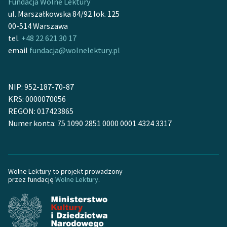
Fundacja Wolne Lektury
ul. Marszałkowska 84/92 lok. 125
00-514 Warszawa
tel.
+48 22 621 30 17
email
fundacja@wolnelektury.pl
NIP: 952-187-70-87
KRS: 0000070056
REGON: 017423865
Numer konta: 75 1090 2851 0000 0001 4324 3317
Wolne Lektury to projekt prowadzony
przez fundację
Wolne Lektury
.