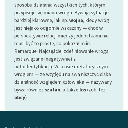
sposobu działania wszystkich tych, którym
Zasady wykorzystania
przypisuje się miano wroga. Bywają sytuacje
Wolnych Lektur
bardziej klarowne, jak np.
wojna
, kiedy wróg
jest niejako odgórnie wskazany — choć w
Logotypy
perspektywie relacji między jednostkami nie
Materiały promocyjne
musi być to proste, co pokazał m.in.
Remarque. Najczęściej zdefiniowanie wroga
Polityka prywatności
jest związane (negatywnie) z
Regulamin biblioteki
autoidentyfikacją. W sensie metaforycznym
wrogiem — ze względu na swą niszczycielską
Dane fundacji i
działalność względem człowieka — nazywany
sprawozdania finansowe
bywa również
szatan
, a także
los
(zob. też
Regulamin darowizn
obcy
)
Informacja o treściach
wrażliwych
Deklaracja dostępności