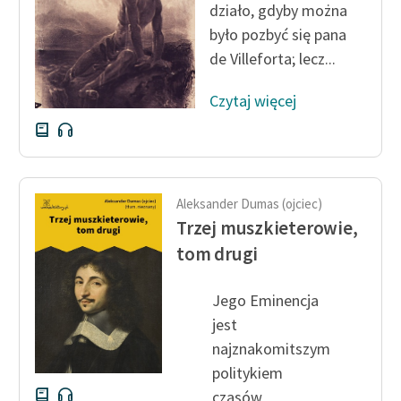
działo, gdyby można
było pozbyć się pana
Zasady wykorzystania
de Villeforta; lecz...
Wolnych Lektur
Logotypy
Czytaj więcej
Materiały promocyjne
Polityka prywatności
Regulamin biblioteki
Aleksander Dumas (ojciec)
Trzej muszkieterowie,
Dane fundacji i
tom drugi
sprawozdania finansowe
Regulamin darowizn
Jego Eminencja
jest
Informacja o treściach
najznakomitszym
wrażliwych
politykiem
Deklaracja dostępności
czasów