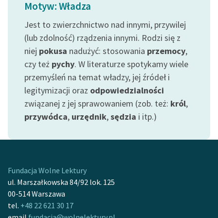
Motyw: Władza
Jest to zwierzchnictwo nad innymi, przywilej
(lub zdolność) rządzenia innymi. Rodzi się z
niej
pokusa
nadużyć: stosowania
przemocy
,
czy też
pychy
. W literaturze spotykamy wiele
przemyśleń na temat władzy, jej źródeł i
legitymizacji oraz
odpowiedzialności
związanej z jej sprawowaniem (zob. też:
król
,
przywódca
,
urzędnik
,
sędzia
i itp.)
Fundacja Wolne Lektury
ul. Marszałkowska 84/92 lok. 125
00-514 Warszawa
tel.
+48 22 621 30 17
email
fundacja@wolnelektury.pl