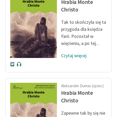
Hrabia Monte
Ręce pełne poezji
Christo
Kolekcje edukacyjne
twórców przechodzących
Tak to skończyła się ta
do domeny publicznej,
przygoda dla księdza
lektur szkolnych oraz
Farii. Pozostał w
Starego Testamentu
więzieniu, a po tej...
Odkurzamy bohaterów
Czytaj więcej
Szkoła Poezji Wolnych
Lektur
O nas
Aleksander Dumas (ojciec)
Kontakt
Hrabia Monte
O projekcie
Christo
Zespół
Zapewne tak by się nie