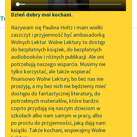
Katalog DAISY
Zgłoś brak utworu
Podkasty o książkach
Dzień dobry moi kochani.
Twórczość Aleksandra Dumas
Aktualności
Narzędzia
Nazywam się Paulina Holtz i mam wielki
zaszczyt i przyjemność być ambasadorką
„Prokurator Alicja Horn”
Mapa Wolnych Lektur
Wolnych Lektur. Wolne Lektury to dostęp
do słuchania
do bezpłatnych książek, do bezpłatnych
Aleksander Dumas (ojciec)
Leśmianator
audiobooków i różnych publikacji. Ale oni
Hrabia Monte
Byliśmy częścią AI Impact
potrzebują naszego wsparcia. Musimy nie
Przewodnik dla piszących i
Christo
Lab
tylko korzystać, ale także wspierać
czytających
finansowo Wolne Lektury, bo bez nas nie
Zapraszamy na spotkanie
Król panuje albo nie, a
przeżyją, a my bez nich nie będziemy mieć
online z tłumaczkami
jeśli panuje, to rządy
dostępu do fantastycznej literatury, do
literatury skandynawskiej
API
jego powinny być silne,
potrzebnych materiałów, które bardzo
a urzędnicy...
Spotkanie z Katarzyną
OAI-PMH
często przydają się naszym dzieciom w
Tunkiel w Oslo
szkołach albo nam samym w pracy, albo
Widget Wolnych Lektur
Czytaj więcej
po prostu do przyjemności, jaką dają nam
102. lata temu zmarł
książki. Także kochani, wspierajmy Wolne
Przypisy
Joseph Conrad