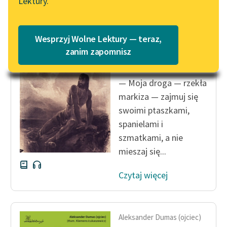
Lektury.
Katalog
Blog
Katalog w formacie PDF
Aleksander Dumas (ojciec)
Wesprzyj Wolne Lektury — teraz,
Hrabia Monte
Lektury szkolne i klasyka
zanim zapomnisz
Christo
literatury do słuchania dla
uczennic i uczniów z
— Moja droga — rzekła
niepełnosprawnościami
markiza — zajmuj się
E-kolekcja lektur
swoimi ptaszkami,
szkolnych i literatury do
spanielami i
słuchania dla uczennic i
szmatkami, a nie
uczniów z
mieszaj się...
niepełnosprawnościami
Czytaj więcej
Feministyczne inspiracje.
Popularyzacja
skandynawskiej literatury
feministycznej
Aleksander Dumas (ojciec)