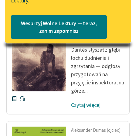
Lektury.
„Marzenie o Oriencie”
Katalog
Sophie Elkan
Katalog w formacie PDF
Aleksander Dumas (ojciec)
Blog
Wesprzyj Wolne Lektury — teraz,
Hrabia Monte
zanim zapomnisz
Christo
Lektury szkolne i klasyka
Dantès słyszał z głębi
literatury do słuchania dla
lochu dudnienia i
uczennic i uczniów z
zgrzytania — odgłosy
niepełnosprawnościami
przygotowań na
E-kolekcja lektur
przyjęcie inspektora; na
szkolnych i literatury do
górze...
słuchania dla uczennic i
uczniów z
Czytaj więcej
niepełnosprawnościami
Feministyczne inspiracje.
Popularyzacja
Aleksander Dumas (ojciec)
skandynawskiej literatury