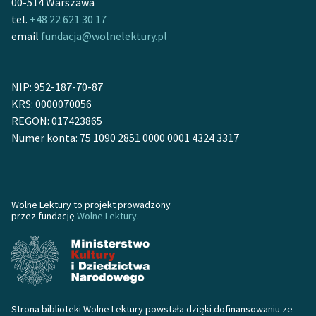
00-514 Warszawa
tel.
+48 22 621 30 17
email
fundacja@wolnelektury.pl
NIP: 952-187-70-87
KRS: 0000070056
REGON: 017423865
Numer konta: 75 1090 2851 0000 0001 4324 3317
Wolne Lektury to projekt prowadzony
przez fundację
Wolne Lektury
.
Strona biblioteki Wolne Lektury powstała dzięki dofinansowaniu ze