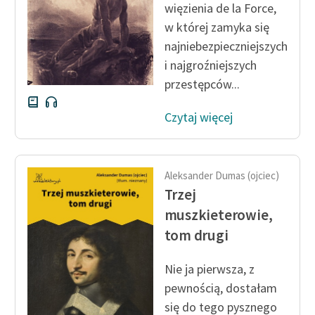
więzienia de la Force
,
Zespół
w której zamyka się
najniebezpieczniejszych
Zasady wykorzystania
i najgroźniejszych
Wolnych Lektur
przestępców...
Logotypy
Czytaj więcej
Materiały promocyjne
Polityka prywatności
Aleksander Dumas (ojciec)
Trzej
Regulamin biblioteki
muszkieterowie,
Dane fundacji i
tom drugi
sprawozdania finansowe
Regulamin darowizn
Nie ja pierwsza, z
pewnością, dostałam
Informacja o treściach
się do tego pysznego
wrażliwych