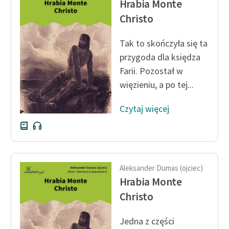
Hrabia Monte
feministycznej
Christo
Ręce pełne poezji
Tak to skończyła się ta
Kolekcje edukacyjne
przygoda dla księdza
twórców przechodzących
Farii. Pozostał w
do domeny publicznej,
więzieniu, a po tej...
lektur szkolnych oraz
Starego Testamentu
Czytaj więcej
Odkurzamy bohaterów
Szkoła Poezji Wolnych
Lektur
Aleksander Dumas (ojciec)
O nas
Hrabia Monte
Christo
Kontakt
O projekcie
Jedna z części