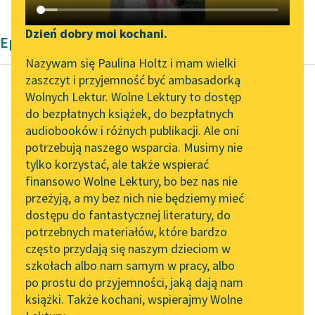
Katalog DAISY
Zgłoś brak utworu
Podkasty o książkach
Dzień dobry moi kochani.
Epika Aleksandra Dumas
Aktualności
Narzędzia
Nazywam się Paulina Holtz i mam wielki
zaszczyt i przyjemność być ambasadorką
Zapraszamy na spotkanie
Mapa Wolnych Lektur
Wolnych Lektur. Wolne Lektury to dostęp
online z tłumaczkami
do bezpłatnych książek, do bezpłatnych
Aleksander Dumas (ojciec)
Leśmianator
literatury skandynawskiej
audiobooków i różnych publikacji. Ale oni
Hrabia Monte
potrzebują naszego wsparcia. Musimy nie
Przewodnik dla piszących i
Christo
Spotkanie z Katarzyną
tylko korzystać, ale także wspierać
czytających
Tunkiel w Oslo
finansowo Wolne Lektury, bo bez nas nie
— Ach, proszę pana,
przeżyją, a my bez nich nie będziemy mieć
Wolne Lektury na 32.
czy pan wie, ile znaczy
dostępu do fantastycznej literatury, do
Pol’and’Rock Festivalu
API
siedemnaście miesięcy
potrzebnych materiałów, które bardzo
w więzieniu? To
„Kochanek Lady
OAI-PMH
często przydają się naszym dzieciom w
Chatterley” do słuchania
siedemnaście lat...
szkołach albo nam samym w pracy, albo
Widget Wolnych Lektur
na Wolnych Lekturach
po prostu do przyjemności, jaką dają nam
Czytaj więcej
książki. Także kochani, wspierajmy Wolne
Przypisy
Nowy audiobook –