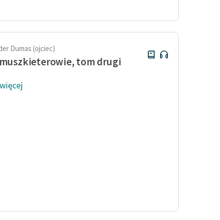
publicznej, lektur szkolnych
oraz Starego Testamentu
Odkurzamy bohaterów
Szkoła Poezji Wolnych Lektur
der Dumas (ojciec)
 muszkieterowie, tom drugi
 więcej