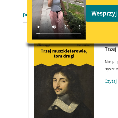
Podkasty o książkach
Wesprzyj
powieści Aleksandra Dumas
Aleksan
Trzej
Nie ja
pyszneg
Czytaj