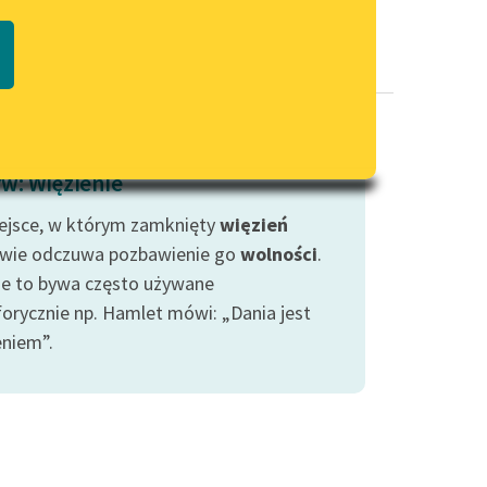
Regulamin biblioteki
macie PDF
Dane fundacji i sprawozdania
finansowe
Regulamin darowizn
Informacja o treściach
w: Więzienie
wrażliwych
ejsce, w którym zamknięty
Deklaracja dostępności
więzień
iwie odczuwa pozbawienie go
wolności
.
ie to bywa często używane
orycznie np. Hamlet mówi: „Dania jest
eniem”.