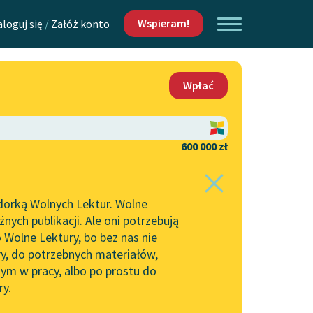
Wspieram!
aloguj się
/
Załóż konto
O nas
Wpłać
Lektur
Kontakt
O projekcie
600 000 zł
 piszących i
Zespół
dorką Wolnych Lektur. Wolne
Zasady wykorzystania
ych publikacji. Ale oni potrzebują
Wolnych Lektur
 Wolne Lektury, bo bez nas nie
Logotypy
ry, do potrzebnych materiałów,
ym w pracy, albo po prostu do
h Lektur
Materiały promocyjne
ry.
Polityka prywatności