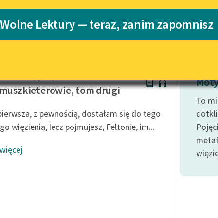
Katalog
Blog
 Wolne Lektury — teraz, zanim zapomnisz
Katalog w for
Lektury szkolne i klasyka
literatury do słuchania dla
uczennic i uczniów z
der Dumas (ojciec)
niepełnosprawnościami
Moty
 muszkieterowie, tom drugi
E-kolekcja lektur szkolnych i
To mi
literatury do słuchania dla
 pierwsza, z pewnością, dostałam się do tego
dotkl
uczennic i uczniów z
o więzienia, lecz pojmujesz, Feltonie, im...
Pojęc
niepełnosprawnościami
metaf
Feministyczne inspiracje.
 więcej
więzi
Popularyzacja skandynawskiej
literatury feministycznej
Ręce pełne poezji
Kolekcje edukacyjne twórców
przechodzących do domeny