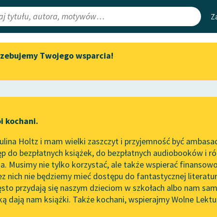
Z
rzebujemy Twojego wsparcia!
Aktualności
Narzędzia
e Lektury
Zapraszamy na spotkanie
Mapa Wolnych 
online z tłumaczkami
irmami
Leśmianator
literatury skandynawskiej
ewsletter
Przewodnik dla
Spotkanie z Katarzyną Tunkiel
i kochani.
czytających
w Oslo
ie
lina Holtz i mam wielki zaszczyt i przyjemność być ambasa
Wolne Lektury na 32.
p do bezpłatnych książek, do bezpłatnych audiobooków i różn
Pol’and’Rock Festivalu
API
. Musimy nie tylko korzystać, ale także wspierać finansowo
ce redakcyjne
„Kochanek Lady Chatterley”
OAI-PMH
ez nich nie będziemy mieć dostępu do fantastycznej literatu
do słuchania na Wolnych
ęsto przydają się naszym dzieciom w szkołach albo nam sam
Lekturach
Widget Wolnyc
ką dają nam książki. Także kochani, wspierajmy Wolne Lektu
oru
mas (ojciec)
✖
Powieść
✖
Nowy audiobook – „Marzenie
Przypisy
o Oriencie” Sophie Elkan