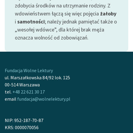
Ręce pełne poezji
zdobycia środków na utrzymanie rodziny. Z
wdowieństwem łączą się więc pojęcia
żałoby
Kolekcje edukacyjne
i
samotności
; należy jednak pamiętać także o
twórców przechodzących
„wesołej wdówce”, dla której brak męża
do domeny publicznej,
lektur szkolnych oraz
oznacza wolność od zobowiązań.
Starego Testamentu
Odkurzamy bohaterów
Szkoła Poezji Wolnych
Fundacja Wolne Lektury
Lektur
ul. Marszałkowska 84/92 lok. 125
00-514 Warszawa
O nas
tel.
+48 22 621 30 17
email
fundacja@wolnelektury.pl
Kontakt
O projekcie
NIP: 952-187-70-87
Zespół
KRS: 0000070056