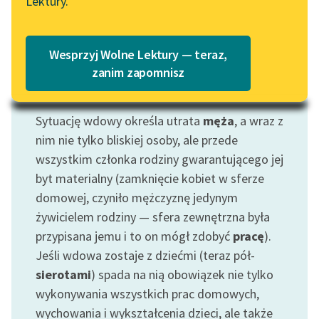
Czytaj więcej
Lektury.
Katalog
Blog
Katalog w formacie PDF
Wesprzyj Wolne Lektury — teraz,
Lektury szkolne i klasyka
zanim zapomnisz
literatury do słuchania dla
Motyw: Wdowa
uczennic i uczniów z
Sytuację wdowy określa utrata
męża
, a wraz z
niepełnosprawnościami
nim nie tylko bliskiej osoby, ale przede
E-kolekcja lektur
wszystkim członka rodziny gwarantującego jej
szkolnych i literatury do
byt materialny (zamknięcie kobiet w sferze
słuchania dla uczennic i
domowej, czyniło mężczyznę jedynym
uczniów z
żywicielem rodziny — sfera zewnętrzna była
niepełnosprawnościami
przypisana jemu i to on mógł zdobyć
pracę
).
Feministyczne inspiracje.
Jeśli wdowa zostaje z dziećmi (teraz pół-
Popularyzacja
sierotami
) spada na nią obowiązek nie tylko
skandynawskiej literatury
wykonywania wszystkich prac domowych,
feministycznej
wychowania i wykształcenia dzieci, ale także