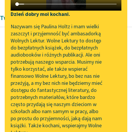
Katalog DAISY
Zgłoś brak utworu
Podkasty o książkach
Dzień dobry moi kochani.
Twórczość Romantyzm Aleksandra Dumas
Aktualności
Narzędzia
Nazywam się Paulina Holtz i mam wielki
zaszczyt i przyjemność być ambasadorką
„Prokurator Alicja Horn”
Mapa Wolnych Lektur
Wolnych Lektur. Wolne Lektury to dostęp
do słuchania
do bezpłatnych książek, do bezpłatnych
Aleksander Dumas (ojciec)
Leśmianator
audiobooków i różnych publikacji. Ale oni
Trzej
Byliśmy częścią AI Impact
potrzebują naszego wsparcia. Musimy nie
Przewodnik dla piszących i
muszkieterowie,
Lab
tylko korzystać, ale także wspierać
czytających
tom drugi
finansowo Wolne Lektury, bo bez nas nie
Zapraszamy na spotkanie
przeżyją, a my bez nich nie będziemy mieć
online z tłumaczkami
Podczas naszej
dostępu do fantastycznej literatury, do
literatury skandynawskiej
API
wyprawy do Béthune
potrzebnych materiałów, które bardzo
Spotkanie z Katarzyną
mąż mojej księżnej
OAI-PMH
często przydają się naszym dzieciom w
Tunkiel w Oslo
rozstał się z tym
szkołach albo nam samym w pracy, albo
Widget Wolnych Lektur
po prostu do przyjemności, jaką dają nam
światem. A zatem...
102. lata temu zmarł
książki. Także kochani, wspierajmy Wolne
Przypisy
Joseph Conrad