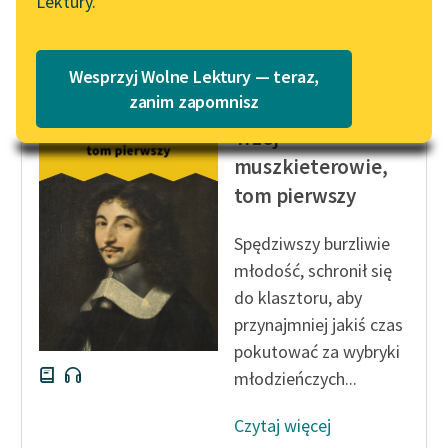
Lektury.
„Marzenie o Oriencie”
Katalog
Czytaj więcej
Sophie Elkan
Katalog w formacie PDF
Blog
Wesprzyj Wolne Lektury — teraz,
zanim zapomnisz
Aleksander Dumas (ojciec)
Trzej
Lektury szkolne i klasyka
muszkieterowie,
literatury do słuchania dla
tom pierwszy
uczennic i uczniów z
niepełnosprawnościami
Spędziwszy burzliwie
E-kolekcja lektur
młodość, schronił się
szkolnych i literatury do
do klasztoru, aby
słuchania dla uczennic i
przynajmniej jakiś czas
uczniów z
pokutować za wybryki
niepełnosprawnościami
młodzieńczych...
Feministyczne inspiracje.
Popularyzacja
Czytaj więcej
skandynawskiej literatury