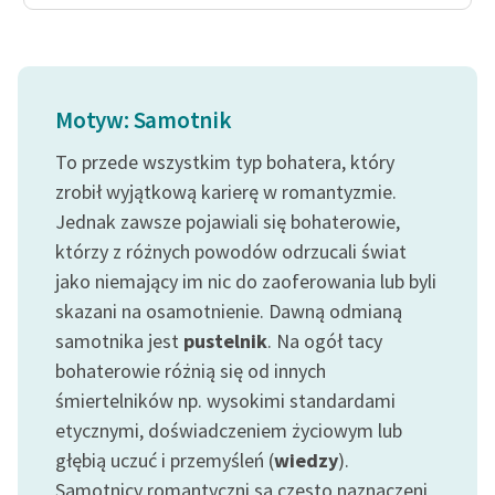
feministycznej
Ręce pełne poezji
Kolekcje edukacyjne
Motyw: Samotnik
twórców przechodzących
To przede wszystkim typ bohatera, który
do domeny publicznej,
lektur szkolnych oraz
zrobił wyjątkową karierę w romantyzmie.
Starego Testamentu
Jednak zawsze pojawiali się bohaterowie,
którzy z różnych powodów odrzucali świat
Odkurzamy bohaterów
jako niemający im nic do zaoferowania lub byli
Szkoła Poezji Wolnych
skazani na osamotnienie. Dawną odmianą
Lektur
samotnika jest
pustelnik
. Na ogół tacy
bohaterowie różnią się od innych
O nas
śmiertelników np. wysokimi standardami
Kontakt
etycznymi, doświadczeniem życiowym lub
głębią uczuć i przemyśleń (
wiedzy
).
O projekcie
Samotnicy romantyczni są często naznaczeni