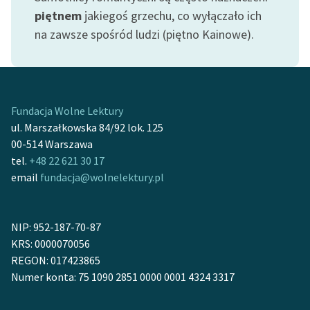
Zespół
piętnem
jakiegoś grzechu, co wyłączało ich
na zawsze spośród ludzi (piętno Kainowe).
Zasady wykorzystania
Wolnych Lektur
Logotypy
Fundacja Wolne Lektury
ul. Marszałkowska 84/92 lok. 125
Materiały promocyjne
00-514 Warszawa
tel.
+48 22 621 30 17
Polityka prywatności
email
fundacja@wolnelektury.pl
Regulamin biblioteki
Dane fundacji i
NIP: 952-187-70-87
sprawozdania finansowe
KRS: 0000070056
REGON: 017423865
Regulamin darowizn
Numer konta: 75 1090 2851 0000 0001 4324 3317
Informacja o treściach
wrażliwych