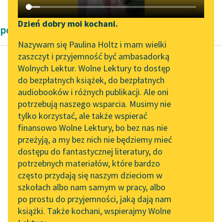
Katalog DAISY
Zgłoś brak utworu
Podkasty o książkach
Dzień dobry moi kochani.
powieści Aleksandra Dumas
Aktualności
Narzędzia
Nazywam się Paulina Holtz i mam wielki
zaszczyt i przyjemność być ambasadorką
Zapraszamy na spotkanie
Mapa Wolnych Lektur
Wolnych Lektur. Wolne Lektury to dostęp
online z tłumaczkami
do bezpłatnych książek, do bezpłatnych
Aleksander Dumas (ojciec)
Leśmianator
literatury skandynawskiej
audiobooków i różnych publikacji. Ale oni
Trzej
potrzebują naszego wsparcia. Musimy nie
Przewodnik dla piszących i
muszkieterowie,
Spotkanie z Katarzyną
tylko korzystać, ale także wspierać
czytających
Tunkiel w Oslo
tom drugi
finansowo Wolne Lektury, bo bez nas nie
przeżyją, a my bez nich nie będziemy mieć
Wolne Lektury na 32.
Muszkieter okrążył
dostępu do fantastycznej literatury, do
Pol’and’Rock Festivalu
API
dom kilka razy, zanim
potrzebnych materiałów, które bardzo
„Kochanek Lady
odszukał drzwi
OAI-PMH
często przydają się naszym dzieciom w
Chatterley” do słuchania
pomalowane na
szkołach albo nam samym w pracy, albo
Widget Wolnych Lektur
na Wolnych Lekturach
po prostu do przyjemności, jaką dają nam
czerwono, równie jak
książki. Także kochani, wspierajmy Wolne
Przypisy
cały budynek...
Nowy audiobook –