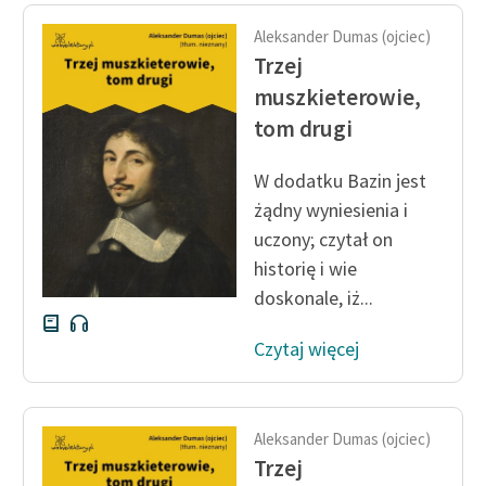
feministycznej
Aleksander Dumas (ojciec)
Trzej
Ręce pełne poezji
muszkieterowie,
Kolekcje edukacyjne
tom drugi
twórców przechodzących
do domeny publicznej,
W dodatku Bazin jest
lektur szkolnych oraz
żądny wyniesienia i
Starego Testamentu
uczony; czytał on
Odkurzamy bohaterów
historię i wie
doskonale, iż...
Szkoła Poezji Wolnych
Lektur
Czytaj więcej
O nas
Kontakt
Aleksander Dumas (ojciec)
O projekcie
Trzej