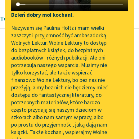
Katalog DAISY
Zgłoś brak utworu
Podkasty o książkach
Dzień dobry moi kochani.
Twórczość Aleksandra Dumas
Aktualności
Narzędzia
Nazywam się Paulina Holtz i mam wielki
zaszczyt i przyjemność być ambasadorką
Spotkanie z Katarzyną
Mapa Wolnych Lektur
Wolnych Lektur. Wolne Lektury to dostęp
Tunkiel w Oslo
do bezpłatnych książek, do bezpłatnych
Aleksander Dumas (ojciec)
Leśmianator
audiobooków i różnych publikacji. Ale oni
Trzej
Wolne Lektury na 32.
potrzebują naszego wsparcia. Musimy nie
Przewodnik dla piszących i
muszkieterowie,
Pol’and’Rock Festivalu
tylko korzystać, ale także wspierać
czytających
tom drugi
finansowo Wolne Lektury, bo bez nas nie
„Kochanek Lady
przeżyją, a my bez nich nie będziemy mieć
Chatterley” do słuchania
— Po wszystkie czasy i
dostępu do fantastycznej literatury, do
na Wolnych Lekturach
API
we wszystkich krajach,
potrzebnych materiałów, które bardzo
Nowy audiobook –
tam zwłaszcza, gdzie
OAI-PMH
często przydają się naszym dzieciom w
„Marzenie o Oriencie”
ludność dzielą uczucia
szkołach albo nam samym w pracy, albo
Widget Wolnych Lektur
Sophie Elkan
po prostu do przyjemności, jaką dają nam
religijne, znajdą...
książki. Także kochani, wspierajmy Wolne
Przypisy
Kolekcja Nadwyraz.com x