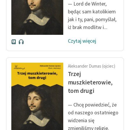
— Lord de Winter,
Deklaracja dostępności
będąc sam katolikiem
jak i ty, pani, pomyślał,
iż brak modlitw i...
Czytaj więcej
Aleksander Dumas (ojciec)
Trzej
muszkieterowie,
tom drugi
— Chcę powiedzieć, że
od naszego ostatniego
widzenia się
zmieniliśmy religię.