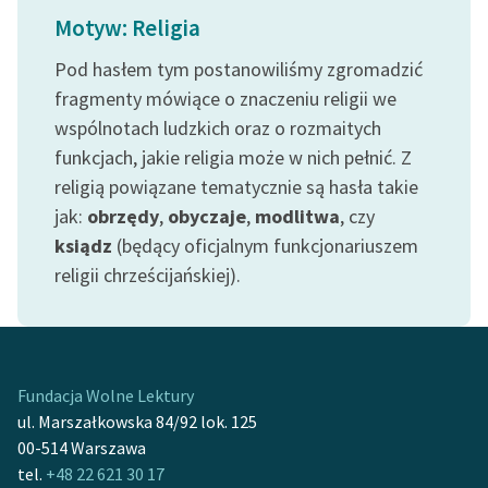
Motyw: Religia
Pod hasłem tym postanowiliśmy zgromadzić
fragmenty mówiące o znaczeniu religii we
wspólnotach ludzkich oraz o rozmaitych
funkcjach, jakie religia może w nich pełnić. Z
religią powiązane tematycznie są hasła takie
jak:
obrzędy
,
obyczaje
,
modlitwa
, czy
ksiądz
(będący oficjalnym funkcjonariuszem
religii chrześcijańskiej).
Fundacja Wolne Lektury
ul. Marszałkowska 84/92 lok. 125
00-514 Warszawa
tel.
+48 22 621 30 17