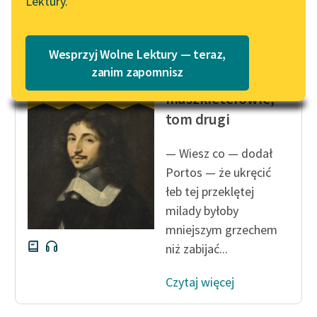
Czytaj więcej
Lektury.
Wolne Lektury – idealna na
Katalog
lato
Katalog w formacie PDF
Blog
Wesprzyj Wolne Lektury — teraz,
Aleksander Dumas (ojciec)
zanim zapomnisz
Trzej
muszkieterowie,
Lektury szkolne i klasyka
tom drugi
literatury do słuchania dla
uczennic i uczniów z
— Wiesz co — dodał
niepełnosprawnościami
Portos — że ukręcić
E-kolekcja lektur
łeb tej przeklętej
szkolnych i literatury do
milady byłoby
słuchania dla uczennic i
mniejszym grzechem
uczniów z
niż zabijać...
niepełnosprawnościami
Feministyczne inspiracje.
Czytaj więcej
Popularyzacja
skandynawskiej literatury