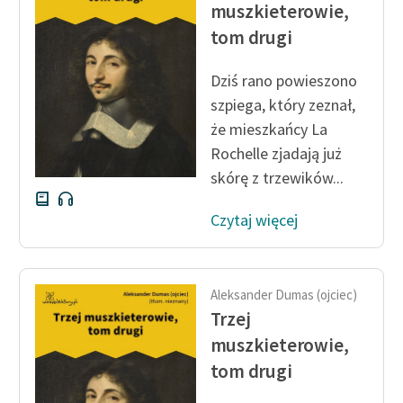
muszkieterowie,
Zespół
tom drugi
Dziś rano powieszono
Zasady wykorzystania
Wolnych Lektur
szpiega, który zeznał,
że mieszkańcy La
Logotypy
Rochelle zjadają już
Materiały promocyjne
skórę z trzewików...
Polityka prywatności
Czytaj więcej
Regulamin biblioteki
Dane fundacji i
Aleksander Dumas (ojciec)
sprawozdania finansowe
Trzej
Regulamin darowizn
muszkieterowie,
tom drugi
Informacja o treściach
wrażliwych