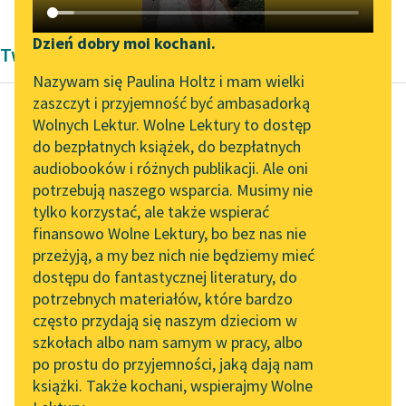
Katalog DAISY
Zgłoś brak utworu
Podkasty o książkach
Dzień dobry moi kochani.
Twórczość Aleksandra Dumas
Aktualności
Narzędzia
Nazywam się Paulina Holtz i mam wielki
zaszczyt i przyjemność być ambasadorką
„Prokurator Alicja Horn”
Mapa Wolnych Lektur
Wolnych Lektur. Wolne Lektury to dostęp
do słuchania
do bezpłatnych książek, do bezpłatnych
Aleksander Dumas (ojciec)
Leśmianator
audiobooków i różnych publikacji. Ale oni
Hrabia Monte
Byliśmy częścią AI Impact
potrzebują naszego wsparcia. Musimy nie
Przewodnik dla piszących i
Christo
Lab
tylko korzystać, ale także wspierać
czytających
finansowo Wolne Lektury, bo bez nas nie
Zapraszamy na spotkanie
moja sympatia do
przeżyją, a my bez nich nie będziemy mieć
online z tłumaczkami
niego jest zupełnie
dostępu do fantastycznej literatury, do
literatury skandynawskiej
API
instynktowna, nie ma
potrzebnych materiałów, które bardzo
w niej nic
Spotkanie z Katarzyną
OAI-PMH
często przydają się naszym dzieciom w
Tunkiel w Oslo
wyrozumowanego. Czy
szkołach albo nam samym w pracy, albo
Widget Wolnych Lektur
słońce...
po prostu do przyjemności, jaką dają nam
102. lata temu zmarł
książki. Także kochani, wspierajmy Wolne
Przypisy
Joseph Conrad
Czytaj więcej