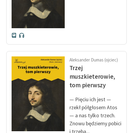
Aleksander Dumas (ojciec)
Trzej
muszkieterowie,
tom pierwszy
— Pięciu ich jest —
rzekł półgłosem Atos
— a nas tylko trzech.
Znowu będziemy pobici
i trzeba...