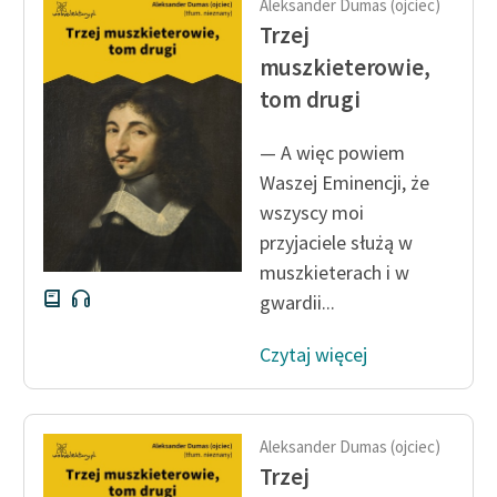
Aleksander Dumas (ojciec)
Ręce pełne poezji
Trzej
Kolekcje edukacyjne
muszkieterowie,
twórców przechodzących
tom drugi
do domeny publicznej,
lektur szkolnych oraz
— A więc powiem
Starego Testamentu
Waszej Eminencji, że
Odkurzamy bohaterów
wszyscy moi
przyjaciele służą w
Szkoła Poezji Wolnych
muszkieterach i w
Lektur
gwardii...
O nas
Czytaj więcej
Kontakt
O projekcie
Aleksander Dumas (ojciec)
Zespół
Trzej