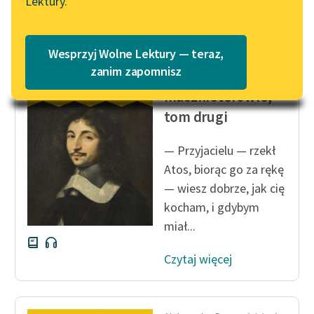
Lektury.
Katalog
Blog
Katalog w formacie PDF
Wesprzyj Wolne Lektury — teraz,
Aleksander Dumas (ojciec)
Lektury szkolne i klasyka
zanim zapomnisz
Trzej
literatury do słuchania dla
muszkieterowie,
uczennic i uczniów z
tom drugi
niepełnosprawnościami
E-kolekcja lektur
— Przyjacielu — rzekł
szkolnych i literatury do
Atos, biorąc go za rękę
słuchania dla uczennic i
— wiesz dobrze, jak cię
uczniów z
kocham, i gdybym
niepełnosprawnościami
miał...
Feministyczne inspiracje.
Czytaj więcej
Popularyzacja
skandynawskiej literatury
feministycznej