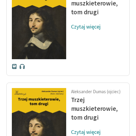
muszkieterowie,
tom drugi
Zasady wykorzystania
Wolnych Lektur
Czytaj więcej
Logotypy
Materiały promocyjne
Polityka prywatności
Regulamin biblioteki
Dane fundacji i
sprawozdania finansowe
Aleksander Dumas (ojciec)
Trzej
Regulamin darowizn
muszkieterowie,
Informacja o treściach
tom drugi
wrażliwych
Deklaracja dostępności
Czytaj więcej