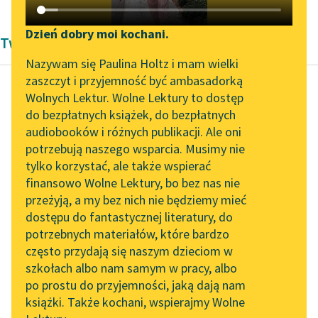
Katalog DAISY
Zgłoś brak utworu
Podkasty o książkach
Dzień dobry moi kochani.
Twórczość Aleksandra Dumas
Aktualności
Narzędzia
Nazywam się Paulina Holtz i mam wielki
zaszczyt i przyjemność być ambasadorką
Spotkanie z Katarzyną
Mapa Wolnych Lektur
Wolnych Lektur. Wolne Lektury to dostęp
Tunkiel w Oslo
do bezpłatnych książek, do bezpłatnych
Aleksander Dumas (ojciec)
Leśmianator
audiobooków i różnych publikacji. Ale oni
Trzej
Wolne Lektury na 32.
potrzebują naszego wsparcia. Musimy nie
Przewodnik dla piszących i
muszkieterowie,
Pol’and’Rock Festivalu
tylko korzystać, ale także wspierać
czytających
tom pierwszy
finansowo Wolne Lektury, bo bez nas nie
„Kochanek Lady
przeżyją, a my bez nich nie będziemy mieć
Chatterley” do słuchania
Wieczorem
dostępu do fantastycznej literatury, do
na Wolnych Lekturach
API
następnego dnia po
potrzebnych materiałów, które bardzo
Nowy audiobook –
uwięzieniu biednego
OAI-PMH
często przydają się naszym dzieciom w
„Marzenie o Oriencie”
Bonacieux, gdy tylko
szkołach albo nam samym w pracy, albo
Widget Wolnych Lektur
Sophie Elkan
po prostu do przyjemności, jaką dają nam
Atos pożegnał
książki. Także kochani, wspierajmy Wolne
Przypisy
d'Artagnana, by się...
Kolekcja Nadwyraz.com x