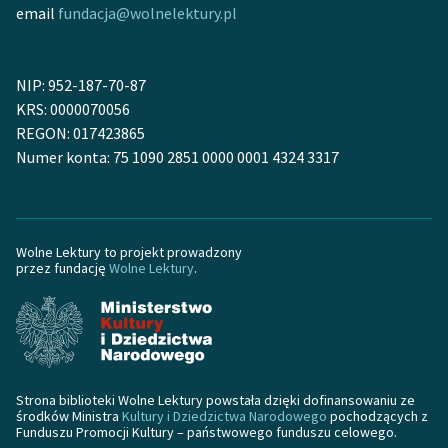
email
fundacja@wolnelektury.pl
Zespół
NIP: 952-187-70-87
Zasady wykorzystania
KRS: 0000070056
Wolnych Lektur
REGON: 017423865
Logotypy
Numer konta: 75 1090 2851 0000 0001 4324 3317
Materiały promocyjne
Polityka prywatności
Wolne Lektury to projekt prowadzony
przez fundację
Wolne Lektury
.
Regulamin biblioteki
Dane fundacji i
sprawozdania finansowe
Regulamin darowizn
Strona biblioteki Wolne Lektury powstała dzięki dofinansowaniu ze
Informacja o treściach
środków Ministra
Kultury i Dziedzictwa Narodowego
pochodzących z
Funduszu Promocji Kultury – państwowego funduszu celowego.
wrażliwych