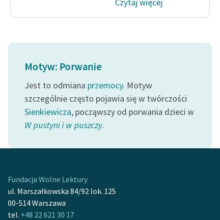
Czytaj więcej
feministycznej
Ręce pełne poezji
Kolekcje edukacyjne
twórców przechodzących
Motyw: Porwanie
do domeny publicznej,
lektur szkolnych oraz
Jest to odmiana
przemocy
. Motyw
Starego Testamentu
szczególnie często pojawia się w twórczości
Sienkiewicza
, począwszy od porwania dzieci w
Odkurzamy bohaterów
W pustyni i w puszczy
.
Szkoła Poezji Wolnych
Lektur
O nas
Fundacja Wolne Lektury
Kontakt
ul. Marszałkowska 84/92 lok. 125
00-514 Warszawa
O projekcie
tel.
+48 22 621 30 17