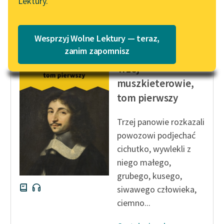
Lektury.
Wolne Lektury – idealna na
Katalog
Czytaj więcej
lato
Katalog w formacie PDF
Blog
Wesprzyj Wolne Lektury — teraz,
zanim zapomnisz
Aleksander Dumas (ojciec)
Trzej
Lektury szkolne i klasyka
muszkieterowie,
literatury do słuchania dla
tom pierwszy
uczennic i uczniów z
niepełnosprawnościami
Trzej panowie rozkazali
E-kolekcja lektur
powozowi podjechać
szkolnych i literatury do
cichutko, wywlekli z
słuchania dla uczennic i
niego małego,
uczniów z
grubego, kusego,
niepełnosprawnościami
siwawego człowieka,
Feministyczne inspiracje.
ciemno...
Popularyzacja
skandynawskiej literatury