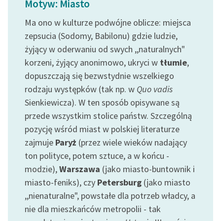
Motyw: Miasto
Ręce pełne poezji
Ma ono w kulturze podwójne oblicze: miejsca
Kolekcje edukacyjne
zepsucia (Sodomy, Babilonu) gdzie ludzie,
twórców przechodzących
żyjący w oderwaniu od swych ,,naturalnych"
do domeny publicznej,
lektur szkolnych oraz
korzeni, żyjący anonimowo, ukryci w
tłumie
,
Starego Testamentu
dopuszczają się bezwstydnie wszelkiego
rodzaju występków (tak np. w
Quo vadis
Odkurzamy bohaterów
Sienkiewicza). W ten sposób opisywane są
Szkoła Poezji Wolnych
przede wszystkim stolice państw. Szczególną
Lektur
pozycję wśród miast w polskiej literaturze
zajmuje
Paryż
(przez wiele wieków nadający
O nas
ton polityce, potem sztuce, a w końcu -
Kontakt
modzie),
Warszawa
(jako miasto-buntownik i
miasto-feniks), czy
Petersburg
(jako miasto
O projekcie
,,nienaturalne", powstałe dla potrzeb władcy, a
Zespół
nie dla mieszkańców metropolii - tak