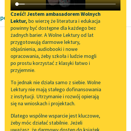
Katalog DAISY
Zgłoś brak utworu
Podkasty o książkach
Cześć! Jestem ambasadorem Wolnych
powieści przygodowe Aleksandra Dumas
Lektur,
bo wierzę że literatura i edukacja
Aktualności
Narzędzia
powinny być dostępne dla każdego bez
żadnych barier. A Wolne Lektury od lat
„Prokurator Alicja Horn”
Mapa Wolnych Lektur
przygotowują darmowe lektury,
do słuchania
Aleksander Dumas (ojciec)
objaśnienia, audiobooki i nowe
Leśmianator
Hrabia Monte
opracowania, żeby szkoła i ludzie mogli
Byliśmy częścią AI Impact
Przewodnik dla piszących i
Christo
po prostu korzystać z klasyki łatwo i
Lab
czytających
przyjemnie.
Zapraszamy na spotkanie
Noc lśniła gwiazdami.
To jednak nie działa samo z siebie. Wolne
online z tłumaczkami
Znajdowali się na
Lektury nie mają stałego dofinansowania
literatury skandynawskiej
API
wzgórzu Villejuif
. Z
z instytucji. Utrzymanie i rozwój opierają
rozległego wzniesienia
Spotkanie z Katarzyną
OAI-PMH
się na wnioskach i projektach.
Tunkiel w Oslo
widać było cały Paryż...
Widget Wolnych Lektur
Dlatego wspólne wsparcie jest kluczowe,
102. lata temu zmarł
żeby móc działać stabilnie. Jeżeli
Czytaj więcej
Przypisy
Joseph Conrad
uważasz, że darmowy dostęp do książek