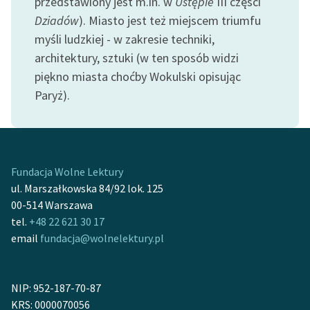
przedstawiony jest m.in. w
Ustępie
III części
Dziadów
). Miasto jest też miejscem triumfu
Zasady wykorzystania
myśli ludzkiej - w zakresie techniki,
Wolnych Lektur
architektury, sztuki (w ten sposób widzi
Logotypy
piękno miasta choćby Wokulski opisując
Paryż).
Materiały promocyjne
Polityka prywatności
Regulamin biblioteki
Fundacja Wolne Lektury
Dane fundacji i
ul. Marszałkowska 84/92 lok. 125
sprawozdania finansowe
00-514 Warszawa
tel.
+48 22 621 30 17
Regulamin darowizn
email
fundacja@wolnelektury.pl
Informacja o treściach
wrażliwych
NIP: 952-187-70-87
Deklaracja dostępności
KRS: 0000070056