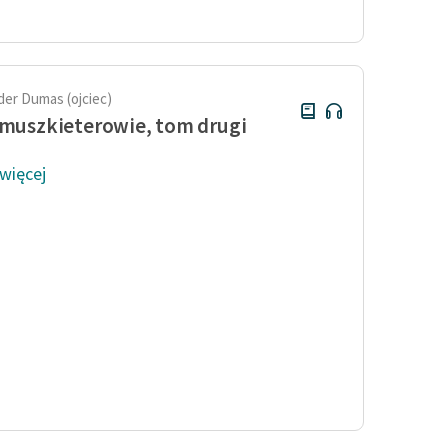
Odkurzamy bohaterów
Szkoła Poezji Wolnych Lektur
der Dumas (ojciec)
 muszkieterowie, tom drugi
 więcej