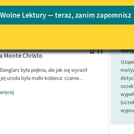
Katalog
 Wolne Lektury — teraz, zanim zapomnisz
mas
Katalog w for
Lektury szkolne i klasyka
literatury do słuchania dla
uczennic i uczniów z
niepełnosprawnościami
der Dumas (ojciec)
E-kolekcja lektur szkolnych i
Moty
literatury do słuchania dla
a Monte Christo
uczennic i uczniów z
Uzupe
niepełnosprawnościami
anglars była piękna, ale jak się wyraził
moty
Feministyczne inspiracje.
 jej uroda była mało kobieca: czarne...
dotyc
Popularyzacja skandynawskiej
oczek
literatury feministycznej
 więcej
wypeł
Ręce pełne poezji
(ocze
wypowi
Kolekcje edukacyjne twórców
przechodzących do domeny
publicznej, lektur szkolnych
oraz Starego Testamentu