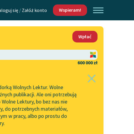
Wspieram!
aloguj się
/
Załóż konto
O nas
Wpłać
Lektur
Kontakt
O projekcie
600 000 zł
 piszących i
Zespół
dorką Wolnych Lektur. Wolne
Zasady wykorzystania
ych publikacji. Ale oni potrzebują
Wolnych Lektur
 Wolne Lektury, bo bez nas nie
Logotypy
ry, do potrzebnych materiałów,
ym w pracy, albo po prostu do
h Lektur
Materiały promocyjne
ry.
Polityka prywatności