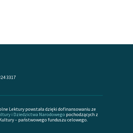
324 3317
olne Lektury powstała dzięki dofinansowaniu ze
ltury i Dziedzictwa Narodowego
pochodzących z
Kultury – państwowego funduszu celowego.