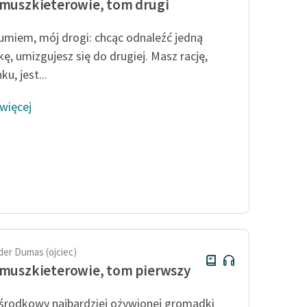
 muszkieterowie, tom drugi
miem, mój drogi: chcąc odnaleźć jedną
kę, umizgujesz się do drugiej. Masz rację,
u, jest...
 więcej
der Dumas (ojciec)
 muszkieterowie, tom pierwszy
środkowy najbardziej ożywionej gromadki