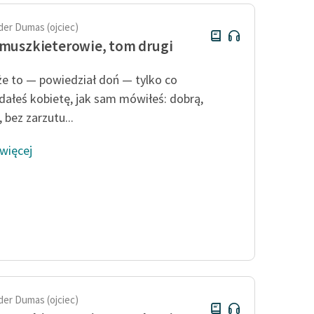
der Dumas (ojciec)
 muszkieterowie, tom drugi
e to — powiedział doń — tylko co
dałeś kobietę, jak sam mówiłeś: dobrą,
, bez zarzutu...
 więcej
der Dumas (ojciec)