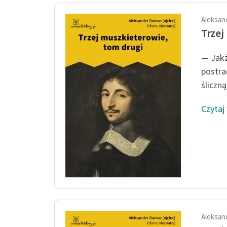
Aleksan
Trzej
— Jakż
postra
śliczną
Czytaj
Aleksan