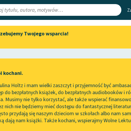
Z
rzebujemy Twojego wsparcia!
Aktualności
Narzędzia
e Lektury
„Prokurator Alicja Horn” do
Mapa Wolnych 
słuchania
irmami
Leśmianator
Byliśmy częścią AI Impact Lab
ewsletter
Przewodnik dla
i kochani.
Zapraszamy na spotkanie
czytających
zna
online z tłumaczkami
lina Holtz i mam wielki zaszczyt i przyjemność być ambasa
literatury skandynawskiej
p do bezpłatnych książek, do bezpłatnych audiobooków i różn
API
Spotkanie z Katarzyną Tunkiel
. Musimy nie tylko korzystać, ale także wspierać finansowo
ce redakcyjne
w Oslo
OAI-PMH
ez nich nie będziemy mieć dostępu do fantastycznej literatu
ęsto przydają się naszym dzieciom w szkołach albo nam sam
102. lata temu zmarł Joseph
Widget Wolnyc
Conrad
ką dają nam książki. Także kochani, wspierajmy Wolne Lektu
oru
(ojciec)
✖
Romantyzm
✖
Przypisy
Blog