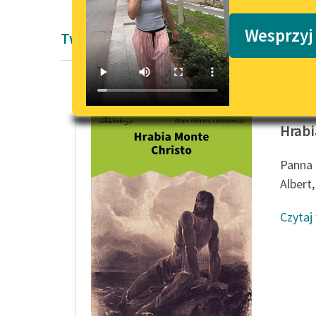
Podkasty o książkach
Wesprzyj
Twórczość Romantyzm Aleksandra Du
Aleksan
Hrabi
Panna D
Albert,
Czytaj