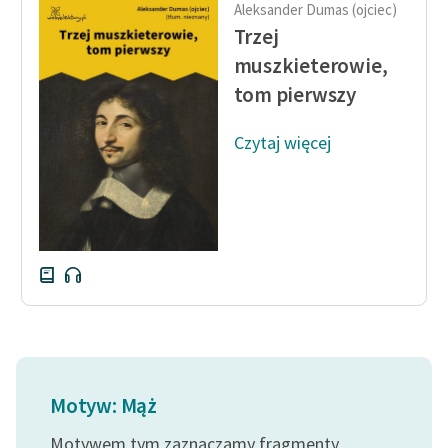
Aleksander Dumas (ojciec)
Trzej
Ręce pełne poezji
muszkieterowie,
Kolekcje edukacyjne
tom pierwszy
twórców przechodzących
do domeny publicznej,
Czytaj więcej
lektur szkolnych oraz
Starego Testamentu
Odkurzamy bohaterów
Szkoła Poezji Wolnych
Lektur
O nas
Kontakt
O projekcie
Motyw: Mąż
Zespół
Motywem tym zaznaczamy fragmenty