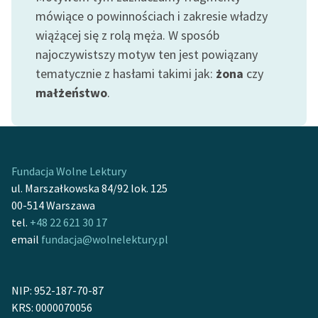
mówiące o powinnościach i zakresie władzy
wiążącej się z rolą męża. W sposób
Zasady wykorzystania
najoczywistszy motyw ten jest powiązany
Wolnych Lektur
tematycznie z hasłami takimi jak:
żona
czy
małżeństwo
.
Logotypy
Materiały promocyjne
Polityka prywatności
Fundacja Wolne Lektury
Regulamin biblioteki
ul. Marszałkowska 84/92 lok. 125
00-514 Warszawa
Dane fundacji i
tel.
+48 22 621 30 17
sprawozdania finansowe
email
fundacja@wolnelektury.pl
Regulamin darowizn
Informacja o treściach
NIP: 952-187-70-87
wrażliwych
KRS: 0000070056