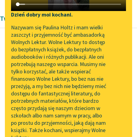
Katalog DAISY
Zgłoś brak utworu
Podkasty o książkach
Dzień dobry moi kochani.
Twórczość Aleksandra Dumas
Aktualności
Narzędzia
Nazywam się Paulina Holtz i mam wielki
zaszczyt i przyjemność być ambasadorką
Byliśmy częścią AI Impact
Mapa Wolnych Lektur
Wolnych Lektur. Wolne Lektury to dostęp
Lab
do bezpłatnych książek, do bezpłatnych
Aleksander Dumas (ojciec)
Leśmianator
audiobooków i różnych publikacji. Ale oni
Trzej
Zapraszamy na spotkanie
potrzebują naszego wsparcia. Musimy nie
Przewodnik dla piszących i
muszkieterowie,
online z tłumaczkami
tylko korzystać, ale także wspierać
czytających
literatury skandynawskiej
tom pierwszy
finansowo Wolne Lektury, bo bez nas nie
przeżyją, a my bez nich nie będziemy mieć
Spotkanie z Katarzyną
A co za rozpacz widzieć
dostępu do fantastycznej literatury, do
Tunkiel w Oslo
API
ukochaną kobietę
potrzebnych materiałów, które bardzo
Wolne Lektury na 32.
pragnącą tysiąca
OAI-PMH
często przydają się naszym dzieciom w
Pol’and’Rock Festivalu
drobnostek
szkołach albo nam samym w pracy, albo
Widget Wolnych Lektur
po prostu do przyjemności, jaką dają nam
składających się na jej
„Kochanek Lady
książki. Także kochani, wspierajmy Wolne
Przypisy
szczęście...
Chatterley” do słuchania