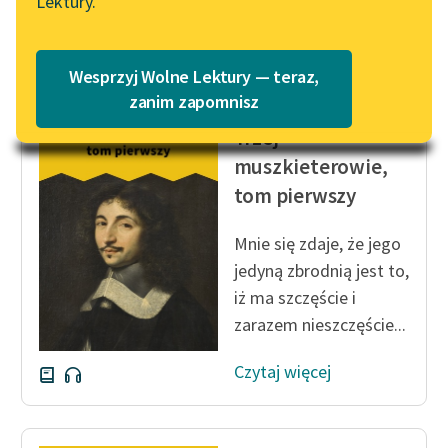
Lektury.
na Wolnych Lekturach
Katalog
Czytaj więcej
Blog
Katalog w formacie PDF
Wesprzyj Wolne Lektury — teraz,
zanim zapomnisz
Aleksander Dumas (ojciec)
Lektury szkolne i klasyka
Trzej
literatury do słuchania dla
muszkieterowie,
uczennic i uczniów z
tom pierwszy
niepełnosprawnościami
E-kolekcja lektur
Mnie się zdaje, że jego
szkolnych i literatury do
jedyną zbrodnią jest to,
słuchania dla uczennic i
iż ma szczęście i
uczniów z
zarazem nieszczęście...
niepełnosprawnościami
Czytaj więcej
Feministyczne inspiracje.
Popularyzacja
skandynawskiej literatury
feministycznej