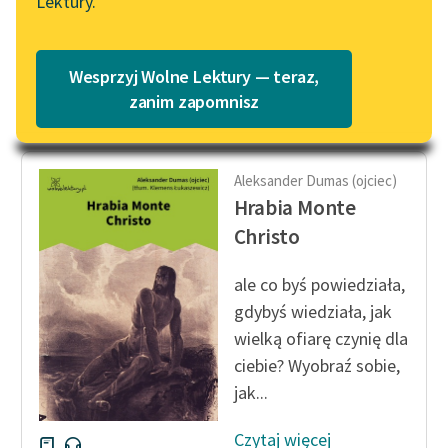
Lektury.
Katalog
banderillero kłujący
Blog
byka, już...
Katalog w formacie PDF
Wesprzyj Wolne Lektury — teraz,
Czytaj więcej
Lektury szkolne i klasyka
zanim zapomnisz
literatury do słuchania dla
uczennic i uczniów z
niepełnosprawnościami
Aleksander Dumas (ojciec)
Hrabia Monte
E-kolekcja lektur
Christo
szkolnych i literatury do
słuchania dla uczennic i
uczniów z
ale co byś powiedziała,
niepełnosprawnościami
gdybyś wiedziała, jak
wielką ofiarę czynię dla
Feministyczne inspiracje.
ciebie? Wyobraź sobie,
Popularyzacja
jak...
skandynawskiej literatury
feministycznej
Czytaj więcej