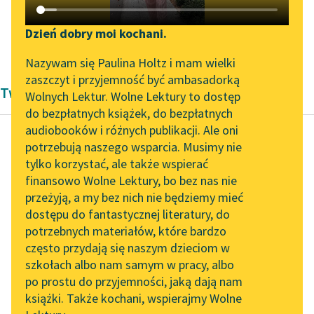
Katalog DAISY
Zgłoś brak utworu
Podkasty o książkach
Dzień dobry moi kochani.
Aleksander Dumas (ojciec)
✖
Aktualności
Narzędzia
Nazywam się Paulina Holtz i mam wielki
zaszczyt i przyjemność być ambasadorką
Twórczość Aleksandra Dumas
„Prokurator Alicja Horn”
Mapa Wolnych Lektur
Wolnych Lektur. Wolne Lektury to dostęp
do słuchania
do bezpłatnych książek, do bezpłatnych
Leśmianator
audiobooków i różnych publikacji. Ale oni
Byliśmy częścią AI Impact
potrzebują naszego wsparcia. Musimy nie
Przewodnik dla piszących i
Lab
tylko korzystać, ale także wspierać
Aleksander Dumas (ojciec)
czytających
finansowo Wolne Lektury, bo bez nas nie
Hrabia Monte
Zapraszamy na spotkanie
przeżyją, a my bez nich nie będziemy mieć
online z tłumaczkami
Christo
dostępu do fantastycznej literatury, do
literatury skandynawskiej
API
potrzebnych materiałów, które bardzo
Fernand, przywiedziony
Spotkanie z Katarzyną
OAI-PMH
często przydają się naszym dzieciom w
prawie do
Tunkiel w Oslo
szkołach albo nam samym w pracy, albo
Widget Wolnych Lektur
ostateczności przez
po prostu do przyjemności, jaką dają nam
102. lata temu zmarł
Danglarsa, który
książki. Także kochani, wspierajmy Wolne
Przypisy
Joseph Conrad
drażnił go jak