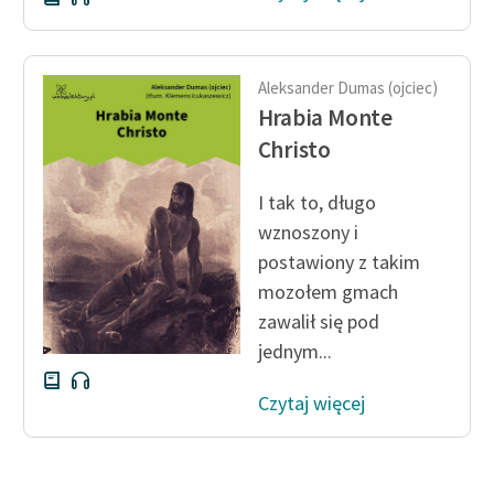
Ręce pełne poezji
Kolekcje edukacyjne
twórców przechodzących
Aleksander Dumas (ojciec)
do domeny publicznej,
Hrabia Monte
lektur szkolnych oraz
Christo
Starego Testamentu
I tak to, długo
Odkurzamy bohaterów
wznoszony i
Szkoła Poezji Wolnych
postawiony z takim
Lektur
mozołem gmach
O nas
zawalił się pod
jednym...
Kontakt
Czytaj więcej
O projekcie
Zespół