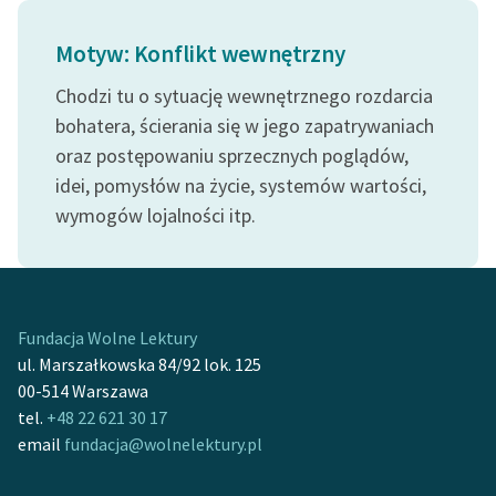
Zasady wykorzystania
Motyw: Konflikt wewnętrzny
Wolnych Lektur
Chodzi tu o sytuację wewnętrznego rozdarcia
Logotypy
bohatera, ścierania się w jego zapatrywaniach
oraz postępowaniu sprzecznych poglądów,
Materiały promocyjne
idei, pomysłów na życie, systemów wartości,
Polityka prywatności
wymogów lojalności itp.
Regulamin biblioteki
Dane fundacji i
sprawozdania finansowe
Fundacja Wolne Lektury
Regulamin darowizn
ul. Marszałkowska 84/92 lok. 125
00-514 Warszawa
Informacja o treściach
tel.
+48 22 621 30 17
wrażliwych
email
fundacja@wolnelektury.pl
Deklaracja dostępności