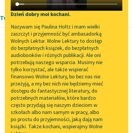
Katalog DAISY
Zgłoś brak utworu
Podkasty o książkach
Dzień dobry moi kochani.
Twórczość Aleksandra Dumas
Aktualności
Narzędzia
Nazywam się Paulina Holtz i mam wielki
zaszczyt i przyjemność być ambasadorką
Zapraszamy na spotkanie
Mapa Wolnych Lektur
Wolnych Lektur. Wolne Lektury to dostęp
online z tłumaczkami
do bezpłatnych książek, do bezpłatnych
Aleksander Dumas (ojciec)
Leśmianator
literatury skandynawskiej
audiobooków i różnych publikacji. Ale oni
Trzej
potrzebują naszego wsparcia. Musimy nie
Przewodnik dla piszących i
muszkieterowie,
Spotkanie z Katarzyną
tylko korzystać, ale także wspierać
czytających
Tunkiel w Oslo
tom pierwszy
finansowo Wolne Lektury, bo bez nas nie
przeżyją, a my bez nich nie będziemy mieć
Wolne Lektury na 32.
— Któż to ułożył tę
dostępu do fantastycznej literatury, do
Pol’and’Rock Festivalu
API
piękną bajkę,
potrzebnych materiałów, które bardzo
„Kochanek Lady
Najjaśniejszy Panie? —
OAI-PMH
często przydają się naszym dzieciom w
Chatterley” do słuchania
zapytał spokojnie de
szkołach albo nam samym w pracy, albo
Widget Wolnych Lektur
na Wolnych Lekturach
po prostu do przyjemności, jaką dają nam
Tréville.
książki. Także kochani, wspierajmy Wolne
Przypisy
Nowy audiobook –