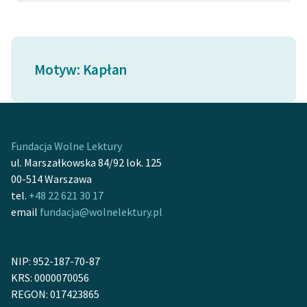
feministycznej
Ręce pełne poezji
Motyw: Kapłan
Kolekcje edukacyjne
twórców przechodzących
do domeny publicznej,
lektur szkolnych oraz
Starego Testamentu
Fundacja Wolne Lektury
Odkurzamy bohaterów
ul. Marszałkowska 84/92 lok. 125
00-514 Warszawa
Szkoła Poezji Wolnych
tel.
+48 22 621 30 17
Lektur
email
fundacja@wolnelektury.pl
O nas
NIP: 952-187-70-87
Kontakt
KRS: 0000070056
O projekcie
REGON: 017423865