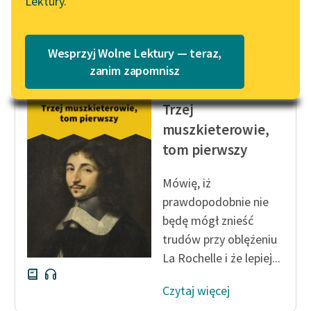
— Kto mi ją...
Lektury.
„Marzenie o Oriencie”
Katalog
Sophie Elkan
Czytaj więcej
Katalog w formacie PDF
Blog
Wesprzyj Wolne Lektury — teraz,
zanim zapomnisz
Aleksander Dumas (ojciec)
Lektury szkolne i klasyka
Trzej
literatury do słuchania dla
muszkieterowie,
uczennic i uczniów z
tom pierwszy
niepełnosprawnościami
E-kolekcja lektur
Mówię, iż
szkolnych i literatury do
prawdopodobnie nie
słuchania dla uczennic i
będę mógł znieść
uczniów z
trudów przy oblężeniu
niepełnosprawnościami
La Rochelle i że lepiej...
Feministyczne inspiracje.
Czytaj więcej
Popularyzacja
skandynawskiej literatury