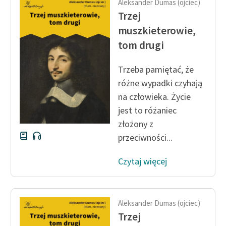
Aleksander Dumas (ojciec)
Ręce pełne poezji
Trzej
Kolekcje edukacyjne
muszkieterowie,
twórców przechodzących
tom drugi
do domeny publicznej,
lektur szkolnych oraz
Trzeba pamiętać, że
Starego Testamentu
różne wypadki czyhają
Odkurzamy bohaterów
na człowieka. Życie
jest to różaniec
Szkoła Poezji Wolnych
złożony z
Lektur
przeciwności...
O nas
Czytaj więcej
Kontakt
O projekcie
Aleksander Dumas (ojciec)
Zespół
Trzej