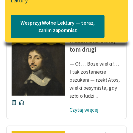
Lektury.
Katalog
Blog
Katalog w formacie PDF
Wesprzyj Wolne Lektury — teraz,
Aleksander Dumas (ojciec)
Lektury szkolne i klasyka
zanim zapomnisz
Trzej
literatury do słuchania dla
muszkieterowie,
uczennic i uczniów z
tom drugi
niepełnosprawnościami
E-kolekcja lektur
— O!… Boże wielki!…
szkolnych i literatury do
I tak zostaniecie
słuchania dla uczennic i
oszukani — rzekł Atos,
uczniów z
wielki pesymista, gdy
niepełnosprawnościami
szło o ludzi...
Feministyczne inspiracje.
Czytaj więcej
Popularyzacja
skandynawskiej literatury
feministycznej