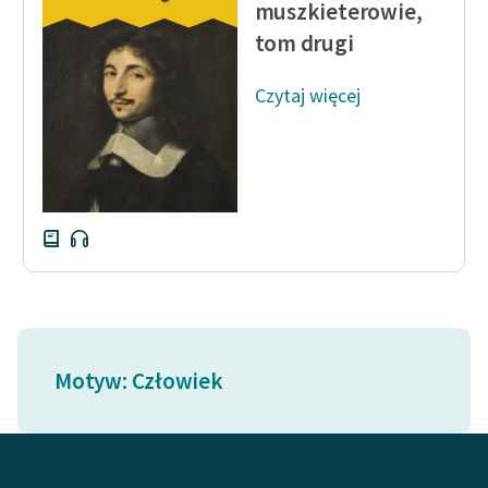
muszkieterowie,
tom drugi
Zasady wykorzystania
Wolnych Lektur
Czytaj więcej
Logotypy
Materiały promocyjne
Polityka prywatności
Regulamin biblioteki
Dane fundacji i
sprawozdania finansowe
Regulamin darowizn
Motyw: Człowiek
Informacja o treściach
wrażliwych
Deklaracja dostępności