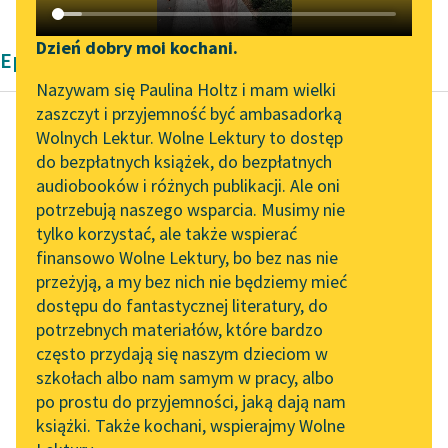
Katalog DAISY
Zgłoś brak utworu
Podkasty o książkach
Dzień dobry moi kochani.
Epika Aleksandra Dumas
Aktualności
Narzędzia
Nazywam się Paulina Holtz i mam wielki
zaszczyt i przyjemność być ambasadorką
„Prokurator Alicja Horn”
Mapa Wolnych Lektur
Wolnych Lektur. Wolne Lektury to dostęp
do słuchania
do bezpłatnych książek, do bezpłatnych
Aleksander Dumas (ojciec)
Leśmianator
audiobooków i różnych publikacji. Ale oni
Hrabia Monte
Byliśmy częścią AI Impact
potrzebują naszego wsparcia. Musimy nie
Przewodnik dla piszących i
Christo
Lab
tylko korzystać, ale także wspierać
czytających
finansowo Wolne Lektury, bo bez nas nie
Zapraszamy na spotkanie
— Powiadam, że
przeżyją, a my bez nich nie będziemy mieć
online z tłumaczkami
patrząc na organizm
dostępu do fantastycznej literatury, do
literatury skandynawskiej
API
społeczeństw, widzisz
potrzebnych materiałów, które bardzo
pan tylko kółeczka
Spotkanie z Katarzyną
OAI-PMH
często przydają się naszym dzieciom w
Tunkiel w Oslo
całej machiny, ale nie
szkołach albo nam samym w pracy, albo
Widget Wolnych Lektur
dostrzegasz...
po prostu do przyjemności, jaką dają nam
102. lata temu zmarł
książki. Także kochani, wspierajmy Wolne
Przypisy
Joseph Conrad
Czytaj więcej