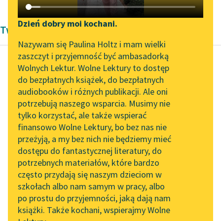
Katalog DAISY
Zgłoś brak utworu
Podkasty o książkach
Dzień dobry moi kochani.
Twórczość Aleksandra Dumas
Aktualności
Narzędzia
Nazywam się Paulina Holtz i mam wielki
zaszczyt i przyjemność być ambasadorką
„Prokurator Alicja Horn”
Mapa Wolnych Lektur
Wolnych Lektur. Wolne Lektury to dostęp
do słuchania
do bezpłatnych książek, do bezpłatnych
Aleksander Dumas (ojciec)
Leśmianator
audiobooków i różnych publikacji. Ale oni
Hrabia Monte
Byliśmy częścią AI Impact
potrzebują naszego wsparcia. Musimy nie
Przewodnik dla piszących i
Christo
Lab
tylko korzystać, ale także wspierać
czytających
finansowo Wolne Lektury, bo bez nas nie
Zapraszamy na spotkanie
Vampa na widok złota
przeżyją, a my bez nich nie będziemy mieć
online z tłumaczkami
dumnie podniósł czoło,
dostępu do fantastycznej literatury, do
literatury skandynawskiej
API
ale oczy Teresy
potrzebnych materiałów, które bardzo
zabłysły, gdy
Spotkanie z Katarzyną
OAI-PMH
często przydają się naszym dzieciom w
Tunkiel w Oslo
pomyślała, ile
szkołach albo nam samym w pracy, albo
Widget Wolnych Lektur
mogłaby...
po prostu do przyjemności, jaką dają nam
102. lata temu zmarł
książki. Także kochani, wspierajmy Wolne
Przypisy
Joseph Conrad
Czytaj więcej