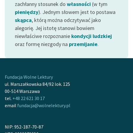
zachłanny stosunek do
własności
(w tym
pieniędzy
). Jednym słowem jest to postawa
skąpca
, którą można odczytywać jako
alegorię. Jej istotę stanowi bowiem
niewłaściwe rozpoznanie
kondycji ludzkiej
oraz formę niezgody na
przemijanie
.
Fundacja Wolne Lektury
ul. Marszałkowska 84/92 lok. 125
00-514 Warszawa
tel.
+48 22 621 30 17
email
fundacja@wolnelektury.pl
NIP: 952-187-70-87