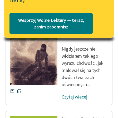
Lektury.
Katalog
Blog
Katalog w formacie PDF
Wesprzyj Wolne Lektury — teraz,
Aleksander Dumas (ojciec)
Lektury szkolne i klasyka
zanim zapomnisz
Hrabia Monte
literatury do słuchania dla
Christo
uczennic i uczniów z
niepełnosprawnościami
Nigdy jeszcze nie
E-kolekcja lektur
widziałem takiego
szkolnych i literatury do
wyrazu chciwości, jaki
słuchania dla uczennic i
malował się na tych
uczniów z
dwóch twarzach
niepełnosprawnościami
oświeconych...
Feministyczne inspiracje.
Czytaj więcej
Popularyzacja
skandynawskiej literatury
feministycznej