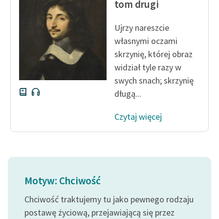
tom drugi
Zasady wykorzystania
Ujrzy nareszcie
Wolnych Lektur
własnymi oczami
Logotypy
skrzynię, której obraz
widział tyle razy w
Materiały promocyjne
swych snach; skrzynię
Polityka prywatności
długą...
Regulamin biblioteki
Czytaj więcej
Dane fundacji i
sprawozdania finansowe
Regulamin darowizn
Motyw: Chciwość
Informacja o treściach
wrażliwych
Chciwość traktujemy tu jako pewnego rodzaju
Deklaracja dostępności
postawę życiową, przejawiającą się przez