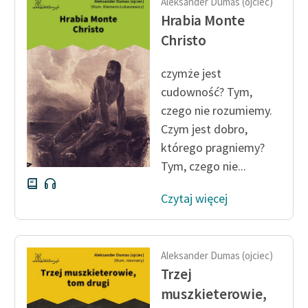
Aleksander Dumas (ojciec)
Ręce pełne poezji
Hrabia Monte
Kolekcje edukacyjne
Christo
twórców przechodzących
do domeny publicznej,
czymże jest
lektur szkolnych oraz
cudowność? Tym,
Starego Testamentu
czego nie rozumiemy.
Czym jest dobro,
Odkurzamy bohaterów
którego pragniemy?
Szkoła Poezji Wolnych
Tym, czego nie...
Lektur
Czytaj więcej
O nas
Kontakt
Aleksander Dumas (ojciec)
O projekcie
Trzej
Zespół
muszkieterowie,