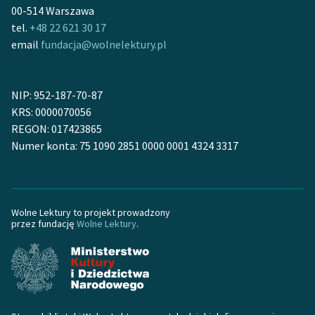
00-514 Warszawa
tel.
+48 22 621 30 17
Zasady wykorzystania
email
fundacja@wolnelektury.pl
Wolnych Lektur
Logotypy
NIP: 952-187-70-87
Materiały promocyjne
KRS: 0000070056
REGON: 017423865
Polityka prywatności
Numer konta: 75 1090 2851 0000 0001 4324 3317
Regulamin biblioteki
Dane fundacji i
sprawozdania finansowe
Wolne Lektury to projekt prowadzony
przez fundację
Wolne Lektury
.
Regulamin darowizn
Informacja o treściach
wrażliwych
Deklaracja dostępności