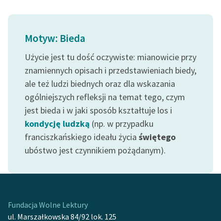
Ręce pełne poezji
Kolekcje edukacyjne
Motyw: Bieda
twórców przechodzących
do domeny publicznej,
Użycie jest tu dość oczywiste: mianowicie przy
lektur szkolnych oraz
znamiennych opisach i przedstawieniach biedy,
Starego Testamentu
ale też ludzi biednych oraz dla wskazania
Odkurzamy bohaterów
ogólniejszych refleksji na temat tego, czym
jest bieda i w jaki sposób kształtuje los i
Szkoła Poezji Wolnych
kondycję ludzką
(np. w przypadku
Lektur
franciszkańskiego ideału życia
świętego
O nas
ubóstwo jest czynnikiem pożądanym).
Kontakt
O projekcie
Fundacja Wolne Lektury
Zespół
ul. Marszałkowska 84/92 lok. 125