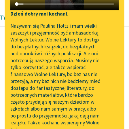
Katalog DAISY
Zgłoś brak utworu
Podkasty o książkach
Dzień dobry moi kochani.
Twórczość Aleksandra Dumas
Aktualności
Narzędzia
Nazywam się Paulina Holtz i mam wielki
zaszczyt i przyjemność być ambasadorką
„Prokurator Alicja Horn”
Mapa Wolnych Lektur
Wolnych Lektur. Wolne Lektury to dostęp
do słuchania
do bezpłatnych książek, do bezpłatnych
Aleksander Dumas (ojciec)
Leśmianator
audiobooków i różnych publikacji. Ale oni
Hrabia Monte
Byliśmy częścią AI Impact
potrzebują naszego wsparcia. Musimy nie
Przewodnik dla piszących i
Christo
Lab
tylko korzystać, ale także wspierać
czytających
finansowo Wolne Lektury, bo bez nas nie
Zapraszamy na spotkanie
— Tak, Mercedes,
przeżyją, a my bez nich nie będziemy mieć
online z tłumaczkami
mówiłaś —
dostępu do fantastycznej literatury, do
literatury skandynawskiej
API
odpowiedział
potrzebnych materiałów, które bardzo
młodzieniec. — I za
Spotkanie z Katarzyną
OAI-PMH
często przydają się naszym dzieciom w
Tunkiel w Oslo
cnotę poczytałaś sobie
szkołach albo nam samym w pracy, albo
Widget Wolnych Lektur
traktowanie mnie z
po prostu do przyjemności, jaką dają nam
102. lata temu zmarł
książki. Także kochani, wspierajmy Wolne
okrutną szczerością...
Przypisy
Joseph Conrad