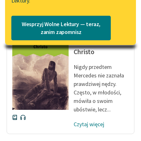
Lektury.
Katalog
Czytaj więcej
Blog
Katalog w formacie PDF
Wesprzyj Wolne Lektury — teraz,
Lektury szkolne i klasyka
zanim zapomnisz
Aleksander Dumas (ojciec)
literatury do słuchania dla
Hrabia Monte
uczennic i uczniów z
Christo
niepełnosprawnościami
E-kolekcja lektur
Nigdy przedtem
szkolnych i literatury do
Mercedes nie zaznała
słuchania dla uczennic i
prawdziwej nędzy.
uczniów z
Często, w młodości,
niepełnosprawnościami
mówiła o swoim
ubóstwie, lecz...
Feministyczne inspiracje.
Popularyzacja
Czytaj więcej
skandynawskiej literatury
feministycznej