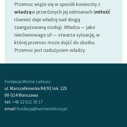
Ręce pełne poezji
Przemoc wiąże się w sposób konieczny z
władzą
w przeróżnych jej odmianach (
miłość
Kolekcje edukacyjne
również daje władzę nad drugą
twórców przechodzących
zaangażowaną osobą). Władza — jako
do domeny publicznej,
nierównowaga sił — stwarza sytuację, w
lektur szkolnych oraz
Starego Testamentu
której przemoc może dojść do skutku.
Przemoc jest nadużyciem władzy.
Odkurzamy bohaterów
Szkoła Poezji Wolnych
Lektur
Fundacja Wolne Lektury
O nas
ul. Marszałkowska 84/92 lok. 125
00-514 Warszawa
Kontakt
tel.
+48 22 621 30 17
O projekcie
email
fundacja@wolnelektury.pl
Zespół