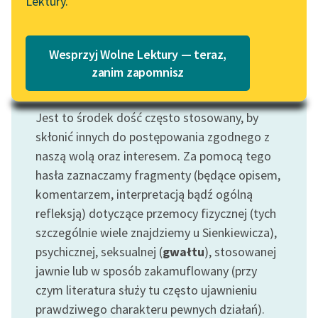
Lektury.
Katalog
Blog
Katalog w formacie PDF
Wesprzyj Wolne Lektury — teraz,
Lektury szkolne i klasyka
zanim zapomnisz
literatury do słuchania dla
Motyw: Przemoc
uczennic i uczniów z
Jest to środek dość często stosowany, by
niepełnosprawnościami
skłonić innych do postępowania zgodnego z
E-kolekcja lektur
naszą wolą oraz interesem. Za pomocą tego
szkolnych i literatury do
hasła zaznaczamy fragmenty (będące opisem,
słuchania dla uczennic i
komentarzem, interpretacją bądź ogólną
uczniów z
refleksją) dotyczące przemocy fizycznej (tych
niepełnosprawnościami
szczególnie wiele znajdziemy u Sienkiewicza),
Feministyczne inspiracje.
psychicznej, seksualnej (
gwałtu
), stosowanej
Popularyzacja
jawnie lub w sposób zakamuflowany (przy
skandynawskiej literatury
czym literatura służy tu często ujawnieniu
feministycznej
prawdziwego charakteru pewnych działań).