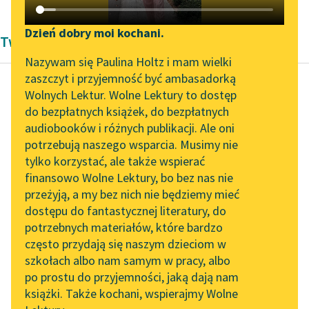
Katalog DAISY
Zgłoś brak utworu
Podkasty o książkach
Dzień dobry moi kochani.
Twórczość Aleksandra Brücknera
Aktualności
Narzędzia
Nazywam się Paulina Holtz i mam wielki
zaszczyt i przyjemność być ambasadorką
„Prokurator Alicja Horn”
Mapa Wolnych Lektur
Wolnych Lektur. Wolne Lektury to dostęp
do słuchania
do bezpłatnych książek, do bezpłatnych
Aleksander Brückner
Leśmianator
audiobooków i różnych publikacji. Ale oni
Starożytna Litwa
Byliśmy częścią AI Impact
potrzebują naszego wsparcia. Musimy nie
Przewodnik dla piszących i
Lab
tylko korzystać, ale także wspierać
czytających
Gdy ziemia
finansowo Wolne Lektury, bo bez nas nie
Zapraszamy na spotkanie
przeludniona ich
przeżyją, a my bez nich nie będziemy mieć
online z tłumaczkami
dostatecznie nie
dostępu do fantastycznej literatury, do
literatury skandynawskiej
API
żywiła, kazali zabijać
potrzebnych materiałów, które bardzo
dziewczęta, a
Spotkanie z Katarzyną
OAI-PMH
często przydają się naszym dzieciom w
chłopców dla wojny
Tunkiel w Oslo
szkołach albo nam samym w pracy, albo
Widget Wolnych Lektur
chować...
po prostu do przyjemności, jaką dają nam
102. lata temu zmarł
książki. Także kochani, wspierajmy Wolne
Przypisy
Joseph Conrad
Czytaj więcej