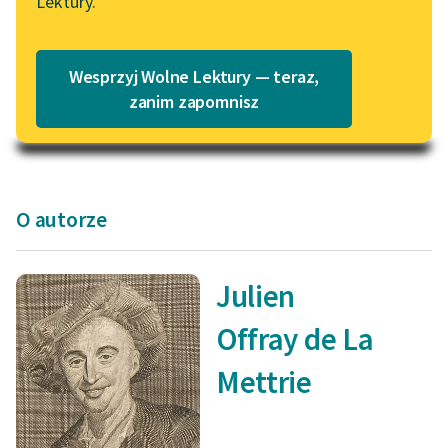
Lektury.
Katalog
Blog
Julien Offray de La
Katalog w formacie PDF
Wesprzyj Wolne Lektury — teraz,
Mettrie
Lektury szkolne i klasyka
zanim zapomnisz
Człowiek-maszyna
literatury do słuchania dla
uczennic i uczniów z
niepełnosprawnościami
E-kolekcja lektur
O autorze
szkolnych i literatury do
słuchania dla uczennic i
uczniów z
Julien
niepełnosprawnościami
Offray de La
Feministyczne inspiracje.
Popularyzacja
Mettrie
skandynawskiej literatury
feministycznej