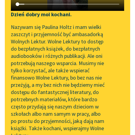
Katalog DAISY
Zgłoś brak utworu
Podkasty o książkach
Dzień dobry moi kochani.
Sortuj:
Aktualności
Narzędzia
Nazywam się Paulina Holtz i mam wielki
zaszczyt i przyjemność być ambasadorką
„Prokurator Alicja Horn”
Mapa Wolnych Lektur
Rozprawa Julien Offray de La Mettrie
Wolnych Lektur. Wolne Lektury to dostęp
do słuchania
do bezpłatnych książek, do bezpłatnych
Leśmianator
audiobooków i różnych publikacji. Ale oni
Byliśmy częścią AI Impact
potrzebują naszego wsparcia. Musimy nie
Przewodnik dla piszących i
Lab
tylko korzystać, ale także wspierać
czytających
finansowo Wolne Lektury, bo bez nas nie
Zapraszamy na spotkanie
przeżyją, a my bez nich nie będziemy mieć
online z tłumaczkami
dostępu do fantastycznej literatury, do
literatury skandynawskiej
API
potrzebnych materiałów, które bardzo
Spotkanie z Katarzyną
OAI-PMH
często przydają się naszym dzieciom w
Tunkiel w Oslo
szkołach albo nam samym w pracy, albo
Widget Wolnych Lektur
po prostu do przyjemności, jaką dają nam
102. lata temu zmarł
książki. Także kochani, wspierajmy Wolne
Przypisy
Joseph Conrad