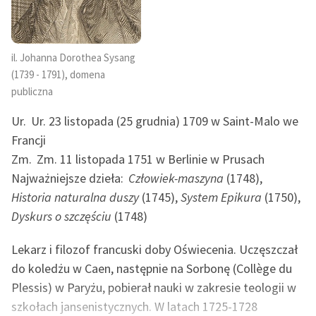
Ręce pełne poezji
Kolekcje edukacyjne
twórców przechodzących
il. Johanna Dorothea Sysang
do domeny publicznej,
(1739 - 1791), domena
lektur szkolnych oraz
publiczna
Starego Testamentu
Ur.
Ur. 23 listopada (25 grudnia) 1709 w Saint-Malo we
Odkurzamy bohaterów
Francji
Zm.
Zm. 11 listopada 1751 w Berlinie w Prusach
Szkoła Poezji Wolnych
Lektur
Najważniejsze dzieła:
Człowiek-maszyna
(1748),
Historia naturalna duszy
(1745),
System Epikura
(1750),
O nas
Dyskurs o szczęściu
(1748)
Kontakt
Lekarz i filozof francuski doby Oświecenia. Uczęszczał
O projekcie
do koledżu w Caen, następnie na Sorbonę (Collège du
Plessis) w Paryżu, pobierał nauki w zakresie teologii w
Zespół
szkołach jansenistycznych. W latach 1725-1728