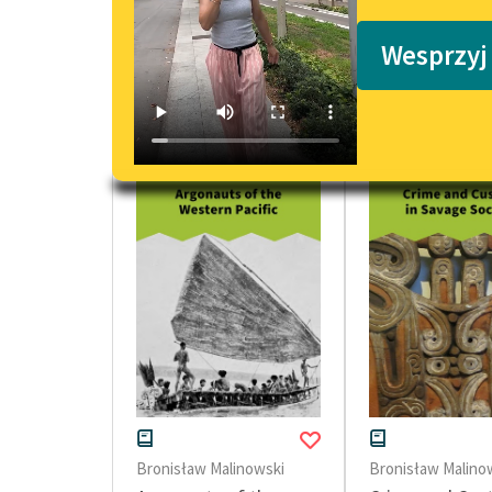
Podkasty o książkach
Wesprzyj
prace naukowe Bronisława Malinows
Bronisław Malinowski
Bronisław Malino