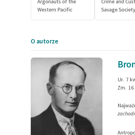
Argonauts of the
Crime and Cus
Western Pacific
Savage Societ
O autorze
Bron
Ur.
7 k
Zm.
16
Najważn
zachodn
Antropo