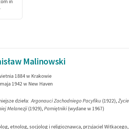
publicznej, lektur szkolnych
tom in
oraz Starego Testamentu
y
Odkurzamy bohaterów
Szkoła Poezji Wolnych Lektur
isław Malinowski
wietnia 1884 w Krakowie
 maja 1942 w New Haven
iejsze dzieła:
Argonauci Zachodniego Pacyfiku
(1922),
Życie
iej Melanezji
(1929),
Pamiętniki
(wydane w 1967)
log, etnolog, socjolog i religioznawca, przyjaciel Witkacego,