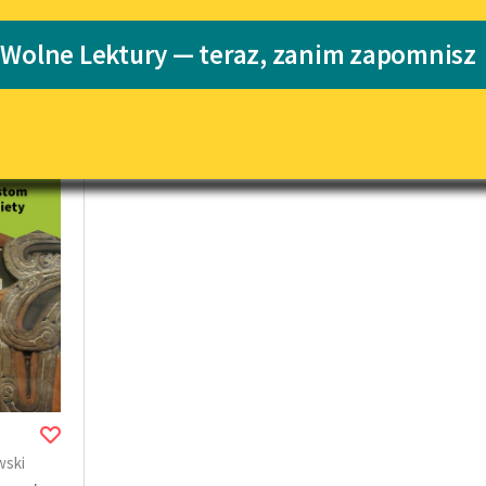
Katalog
Blog
 Wolne Lektury — teraz, zanim zapomnisz
kiego
Katalog w for
Lektury szkolne i klasyka
literatury do słuchania dla
uczennic i uczniów z
niepełnosprawnościami
E-kolekcja lektur szkolnych i
literatury do słuchania dla
uczennic i uczniów z
niepełnosprawnościami
Feministyczne inspiracje.
Popularyzacja skandynawskiej
literatury feministycznej
Ręce pełne poezji
Kolekcje edukacyjne twórców
wski
przechodzących do domeny